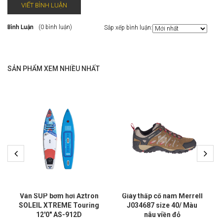
VIẾT BÌNH LUẬN
Bình Luận
(0 bình luận)
Sắp xếp bình luận:
SẢN PHẨM XEM NHIỀU NHẤT
Ván SUP bơm hơi Aztron
Giày thấp cổ nam Merrell
SOLEIL XTREME Touring
J034687 size 40/ Màu
12'0" AS-912D
nâu viền đỏ