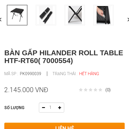
BÀN GẤP HILANDER ROLL TABLE
HTF-RT60( 7000554)
MÃ SP :
PK0990039
TRẠNG THÁI :
HẾT HÀNG
2.145.000 VNĐ
(0)
SỐ LƯỢNG
LIÊN HỆ