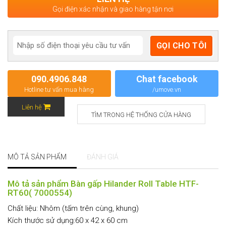
Gọi điện xác nhận và giao hàng tận nơi
090.4906.848
Chat facebook
Hotline tư vấn mua hàng
/umove.vn
Liên hệ
TÌM TRONG HỆ THỐNG CỬA HÀNG
MÔ TẢ SẢN PHẨM
ĐÁNH GIÁ
Mô tả sản phẩm Bàn gấp Hilander Roll Table HTF-
RT60( 7000554)
Chất liệu: Nhôm (tấm trên cùng, khung)
Kích thước sử dụng:60 x 42 x 60 cm