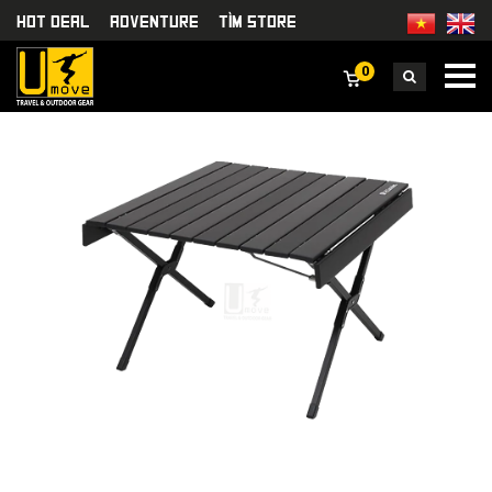
HOT DEAL
Adventure
TÌm Store
0