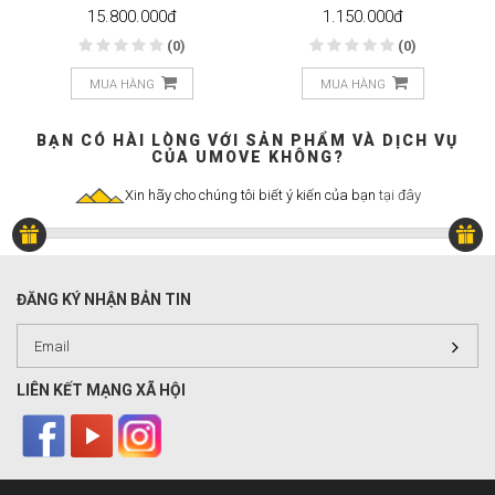
15.800.000
đ
1.150.000
đ
(0)
(0)
MUA HÀNG
MUA HÀNG
BẠN CÓ HÀI LÒNG VỚI SẢN PHẨM VÀ DỊCH VỤ
CỦA UMOVE KHÔNG?
Xin hãy cho chúng tôi biết ý kiến của bạn
tại đây
ĐĂNG KÝ NHẬN BẢN TIN
LIÊN KẾT MẠNG XÃ HỘI