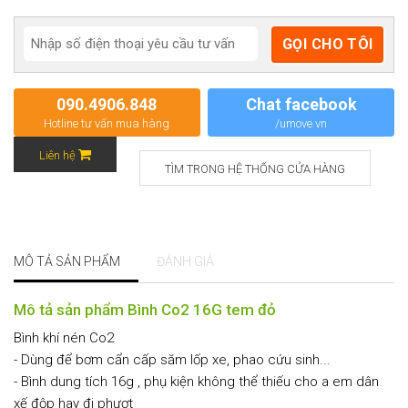
090.4906.848
Chat facebook
Hotline tư vấn mua hàng
/umove.vn
Liên hệ
TÌM TRONG HỆ THỐNG CỬA HÀNG
MÔ TẢ SẢN PHẨM
ĐÁNH GIÁ
Mô tả sản phẩm Bình Co2 16G tem đỏ
Bình khí nén Co2
- Dùng để bơm cẩn cấp săm lốp xe, phao cứu sinh...
- Bình dung tích 16g , phụ kiện không thể thiếu cho a em dân
xế độp hay đi phượt