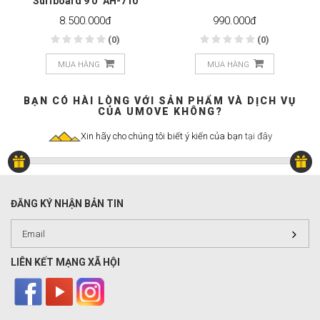
Surfboard 9'0" AH-710
8.500.000
đ
990.000
đ
(0)
(0)
MUA HÀNG
MUA HÀNG
BẠN CÓ HÀI LÒNG VỚI SẢN PHẨM VÀ DỊCH VỤ
CỦA UMOVE KHÔNG?
Xin hãy cho chúng tôi biết ý kiến của bạn
tại đây
ĐĂNG KÝ NHẬN BẢN TIN
LIÊN KẾT MẠNG XÃ HỘI