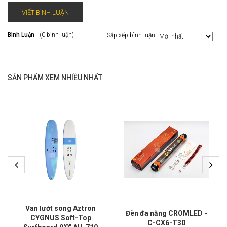
VIẾT BÌNH LUẬN
Bình Luận
(0 bình luận)
Sắp xếp bình luận:
SẢN PHẨM XEM NHIỀU NHẤT
Ván lướt sóng Aztron
Đèn đa năng CROMLED -
CYGNUS Soft-Top
C-CX6-T30