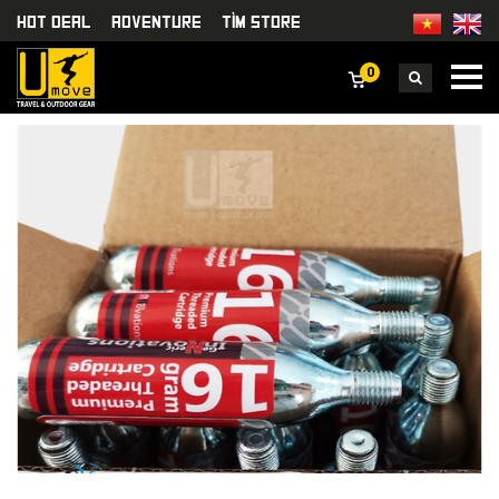
HOT DEAL
Adventure
TÌm Store
0