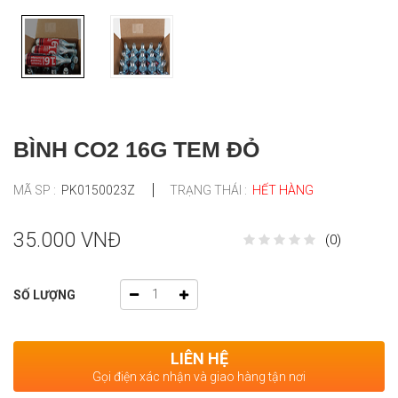
BÌNH CO2 16G TEM ĐỎ
MÃ SP :
PK0150023Z
TRẠNG THÁI :
HẾT HÀNG
35.000 VNĐ
(0)
SỐ LƯỢNG
LIÊN HỆ
Gọi điện xác nhận và giao hàng tận nơi