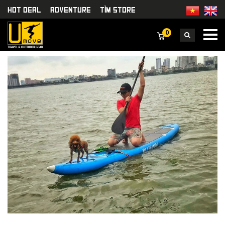
HOT DEAL
Adventure
TÌm Store
0