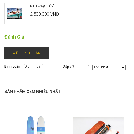
Blueway 10’6″
2.500.000 VNĐ
Đánh Giá
VIẾT BÌNH LUẬN
Bình Luận
(0 bình luận)
Sắp xếp bình luận:
SẢN PHẨM XEM NHIỀU NHẤT