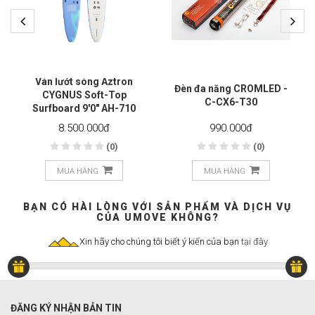
Ván lướt sóng Aztron
Đèn đa năng CROMLED -
CYGNUS Soft-Top
C-CX6-T30
Surfboard 9'0" AH-710
8.500.000
đ
990.000
đ
(0)
(0)
MUA HÀNG
MUA HÀNG
BẠN CÓ HÀI LÒNG VỚI SẢN PHẨM VÀ DỊCH VỤ
CỦA UMOVE KHÔNG?
Xin hãy cho chúng tôi biết ý kiến của bạn
tại đây
ĐĂNG KÝ NHẬN BẢN TIN