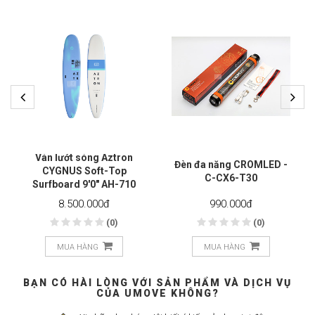
Ván lướt sóng Aztron
Đèn đa năng CROMLED -
CYGNUS Soft-Top
C-CX6-T30
Surfboard 9'0" AH-710
8.500.000
đ
990.000
đ
(0)
(0)
MUA HÀNG
MUA HÀNG
BẠN CÓ HÀI LÒNG VỚI SẢN PHẨM VÀ DỊCH VỤ
CỦA UMOVE KHÔNG?