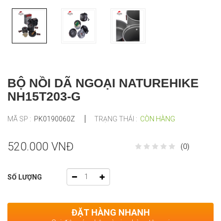
BỘ NỒI DÃ NGOẠI NATUREHIKE
NH15T203-G
MÃ SP :
PK0190060Z
TRẠNG THÁI :
CÒN HÀNG
520.000 VNĐ
(0)
SỐ LƯỢNG
ĐẶT HÀNG NHANH