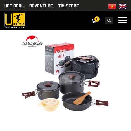
HOT DEAL
Adventure
TÌm Store
0