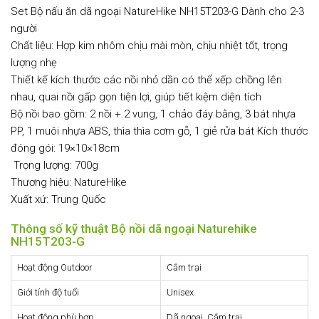
Set Bộ nấu ăn dã ngoại NatureHike NH15T203-G Dành cho 2-3
người
Chất liệu: Hợp kim nhôm chịu mài mòn, chịu nhiệt tốt, trọng
lượng nhẹ
Thiết kế kích thước các nồi nhỏ dần có thể xếp chồng lên
nhau, quai nồi gấp gọn tiện lợi, giúp tiết kiệm diện tích
Bộ nồi bao gồm: 2 nồi + 2 vung, 1 chảo đáy bằng, 3 bát nhựa
PP, 1 muôi nhựa ABS, thìa thìa cơm gỗ, 1 giẻ rửa bát Kích thước
đóng gói: 19×10×18cm
Trọng lượng: 700g
Thương hiệu: NatureHike
Xuất xứ: Trung Quốc
Thông số kỹ thuật Bộ nồi dã ngoại Naturehike
NH15T203-G
Hoạt động Outdoor
Cắm trại
Giới tính độ tuổi
Unisex
Hoạt động phù hợp
Dã ngoại, Cắm trại