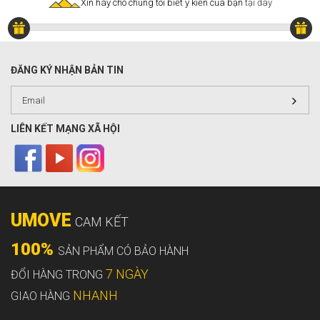
Xin hãy cho chúng tôi biết ý kiến của bạn
tại đây
ĐĂNG KÝ NHẬN BẢN TIN
LIÊN KẾT MẠNG XÃ HỘI
UMOVE
CAM KẾT
100%
SẢN PHẨM CÓ BẢO HÀNH
7 NGÀY
ĐỔI HÀNG TRONG
NHANH
GIAO HÀNG