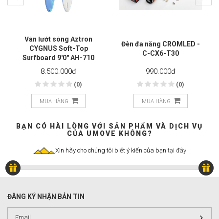
Ván lướt sóng Aztron
Đèn đa năng CROMLED -
CYGNUS Soft-Top
C-CX6-T30
Surfboard 9'0" AH-710
8.500.000
đ
990.000
đ
(0)
(0)
MUA HÀNG
MUA HÀNG
BẠN CÓ HÀI LÒNG VỚI SẢN PHẨM VÀ DỊCH VỤ
CỦA UMOVE KHÔNG?
Xin hãy cho chúng tôi biết ý kiến của bạn
tại đây
ĐĂNG KÝ NHẬN BẢN TIN