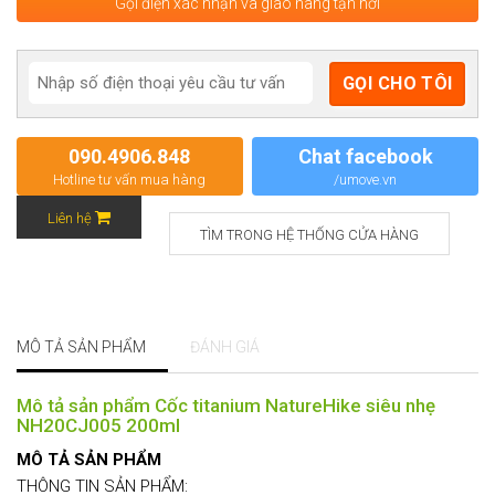
Gọi điện xác nhận và giao hàng tận nơi
090.4906.848
Chat facebook
Hotline tư vấn mua hàng
/umove.vn
Liên hệ
TÌM TRONG HỆ THỐNG CỬA HÀNG
MÔ TẢ SẢN PHẨM
ĐÁNH GIÁ
Mô tả sản phẩm Cốc titanium NatureHike siêu nhẹ
NH20CJ005 200ml
MÔ TẢ SẢN PHẨM
THÔNG TIN SẢN PHẨM: