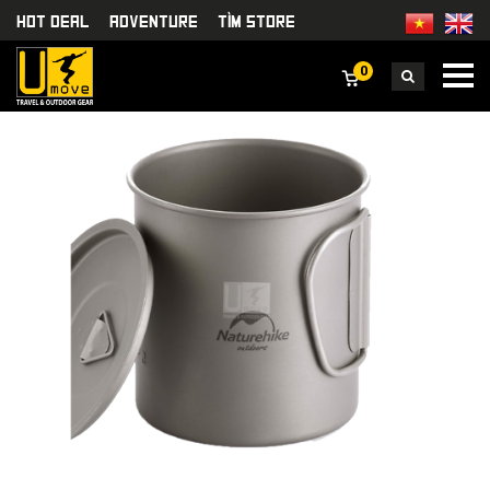
HOT DEAL
Adventure
TÌm Store
0