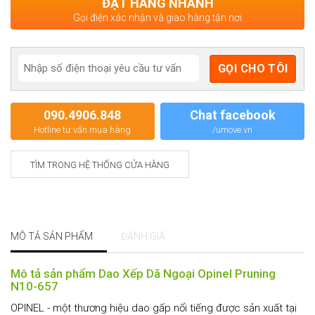
ĐẶT HÀNG NHANH
Gọi điện xác nhận và giao hàng tận nơi
090.4906.848
Chat facebook
Hotline tư vấn mua hàng
/umove.vn
TÌM TRONG HỆ THỐNG CỬA HÀNG
MÔ TẢ SẢN PHẨM
ĐÁNH GIÁ
Mô tả sản phẩm Dao Xếp Dã Ngoại Opinel Pruning
N10-657
OPINEL - một thương hiệu dao gấp nổi tiếng được sản xuất tại