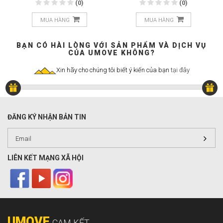
(0)
(0)
MUA HÀNG
MUA HÀNG
BẠN CÓ HÀI LÒNG VỚI SẢN PHẨM VÀ DỊCH VỤ
CỦA UMOVE KHÔNG?
Xin hãy cho chúng tôi biết ý kiến của bạn
tại đây
ĐĂNG KÝ NHẬN BẢN TIN
LIÊN KẾT MẠNG XÃ HỘI
UMOVE
CAM KẾT