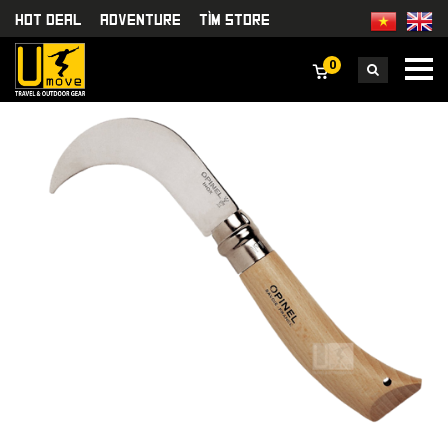
HOT DEAL
Adventure
TÌm Store
0