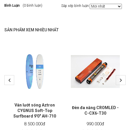
Bình Luận
(0 bình luận)
Sắp xếp bình luận:
SẢN PHẨM XEM NHIỀU NHẤT
Ván lướt sóng Aztron
Đèn đa năng CROMLED -
CYGNUS Soft-Top
C-CX6-T30
Surfboard 9'0" AH-710
8.500.000
đ
990.000
đ