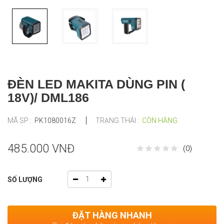
ĐÈN LED MAKITA DÙNG PIN (
18V)/ DML186
MÃ SP :
PK1080016Z
TRẠNG THÁI :
CÒN HÀNG
485.000 VNĐ
(0)
SỐ LƯỢNG
ĐẶT HÀNG NHANH