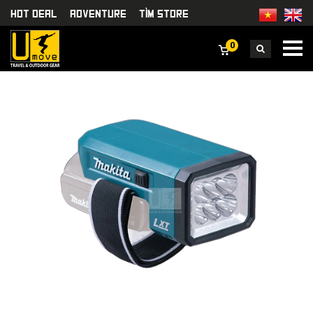
HOT DEAL
Adventure
TÌm Store
0