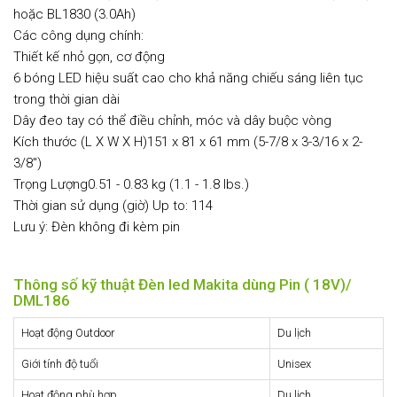
hoặc BL1830 (3.0Ah)
Các công dụng chính:
Thiết kế nhỏ gọn, cơ động
6 bóng LED hiệu suất cao cho khả năng chiếu sáng liên tục
trong thời gian dài
Dây đeo tay có thể điều chỉnh, móc và dây buộc vòng
Kích thước (L X W X H)151 x 81 x 61 mm (5-7/8 x 3-3/16 x 2-
3/8")
Trọng Lượng0.51 - 0.83 kg (1.1 - 1.8 lbs.)
Thời gian sử dụng (giờ) Up to: 114
Lưu ý: Đèn không đi kèm pin
Thông số kỹ thuật Đèn led Makita dùng Pin ( 18V)/
DML186
Hoạt động Outdoor
Du lịch
Giới tính độ tuổi
Unisex
Hoạt động phù hợp
Du lịch