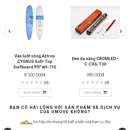
Ván lướt sóng Aztron
Đèn đa năng CROMLED -
CYGNUS Soft-Top
C-CX6-T30
Surfboard 9'0" AH-710
8.500.000
đ
990.000
đ
(0)
(0)
MUA HÀNG
MUA HÀNG
BẠN CÓ HÀI LÒNG VỚI SẢN PHẨM VÀ DỊCH VỤ
CỦA UMOVE KHÔNG?
Xin hãy cho chúng tôi biết ý kiến của bạn
tại đây