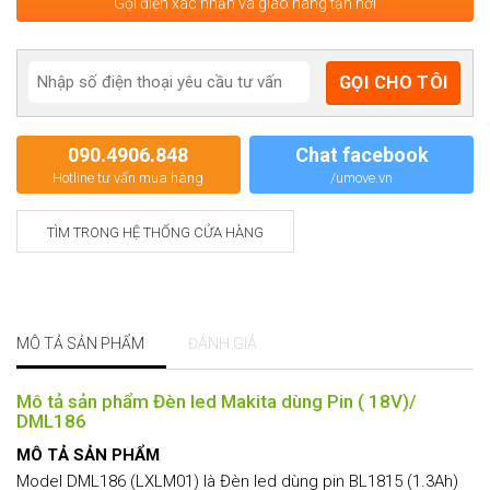
Gọi điện xác nhận và giao hàng tận nơi
090.4906.848
Chat facebook
Hotline tư vấn mua hàng
/umove.vn
TÌM TRONG HỆ THỐNG CỬA HÀNG
MÔ TẢ SẢN PHẨM
ĐÁNH GIÁ
Mô tả sản phẩm Đèn led Makita dùng Pin ( 18V)/
DML186
MÔ TẢ SẢN PHẨM
Model DML186 (LXLM01) là Đèn led dùng pin BL1815 (1.3Ah)