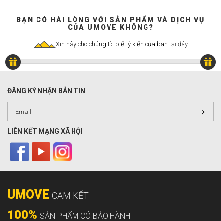
BẠN CÓ HÀI LÒNG VỚI SẢN PHẨM VÀ DỊCH VỤ
CỦA UMOVE KHÔNG?
Xin hãy cho chúng tôi biết ý kiến của bạn
tại đây
ĐĂNG KÝ NHẬN BẢN TIN
LIÊN KẾT MẠNG XÃ HỘI
UMOVE
CAM KẾT
100%
SẢN PHẨM CÓ BẢO HÀNH