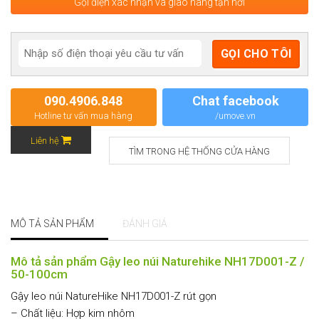
Gọi điện xác nhận và giao hàng tận nơi
090.4906.848
Chat facebook
Hotline tư vấn mua hàng
/umove.vn
Liên hệ
TÌM TRONG HỆ THỐNG CỬA HÀNG
MÔ TẢ SẢN PHẨM
ĐÁNH GIÁ
Mô tả sản phẩm Gậy leo núi Naturehike NH17D001-Z /
50-100cm
Gậy leo núi NatureHike NH17D001-Z rút gọn
– Chất liệu: Hợp kim nhôm