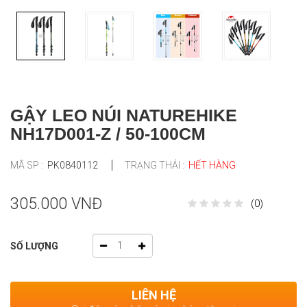
GẬY LEO NÚI NATUREHIKE
NH17D001-Z / 50-100CM
MÃ SP :
PK0840112
TRẠNG THÁI :
HẾT HÀNG
305.000 VNĐ
(0)
SỐ LƯỢNG
LIÊN HỆ