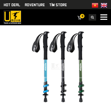
HOT DEAL
Adventure
TÌm Store
0