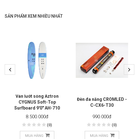
SẢN PHẨM XEM NHIỀU NHẤT
Ván lướt sóng Aztron
Đèn đa năng CROMLED -
CYGNUS Soft-Top
C-CX6-T30
Surfboard 9'0" AH-710
8.500.000
đ
990.000
đ
(0)
(0)
MUA HÀNG
MUA HÀNG