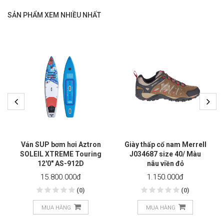
SẢN PHẨM XEM NHIỀU NHẤT
Ván SUP bơm hơi Aztron
Giày thấp cổ nam Merrell
SOLEIL XTREME Touring
J034687 size 40/ Màu
12'0" AS-912D
nâu viền đỏ
15.800.000
đ
1.150.000
đ
(0)
(0)
MUA HÀNG
MUA HÀNG