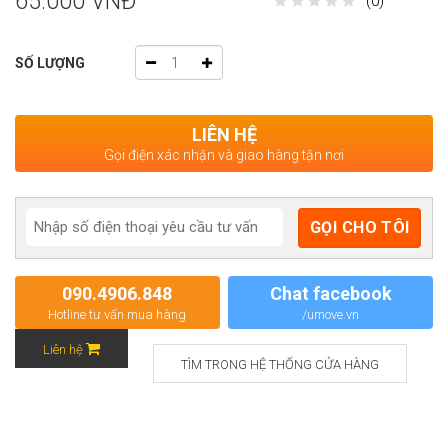
65.000 VNĐ
(0)
SỐ LƯỢNG
LIÊN HỆ
Gọi điện xác nhận và giao hàng tận nơi
090.4906.848
Chat facebook
Hotline tư vấn mua hàng
/umove.vn
Liên hệ
TÌM TRONG HỆ THỐNG CỬA HÀNG