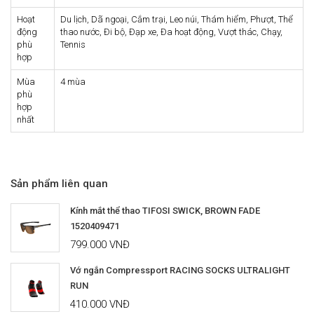
Hoạt
Du lịch, Dã ngoại, Cắm trại, Leo núi, Thám hiểm, Phượt, Thể
động
thao nước, Đi bộ, Đạp xe, Đa hoạt động, Vượt thác, Chạy,
phù
Tennis
hợp
Mùa
4 mùa
phù
hợp
nhất
Sản phẩm liên quan
Kính mắt thể thao TIFOSI SWICK, BROWN FADE
1520409471
799.000 VNĐ
Vớ ngắn Compressport RACING SOCKS ULTRALIGHT
RUN
410.000 VNĐ