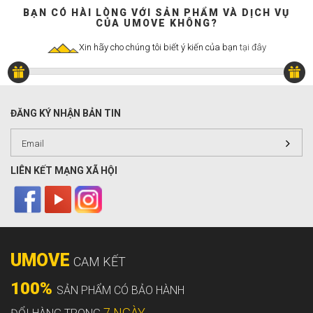
BẠN CÓ HÀI LÒNG VỚI SẢN PHẨM VÀ DỊCH VỤ
CỦA UMOVE KHÔNG?
Xin hãy cho chúng tôi biết ý kiến của bạn
tại đây
ĐĂNG KÝ NHẬN BẢN TIN
LIÊN KẾT MẠNG XÃ HỘI
UMOVE
CAM KẾT
100%
SẢN PHẨM CÓ BẢO HÀNH
7 NGÀY