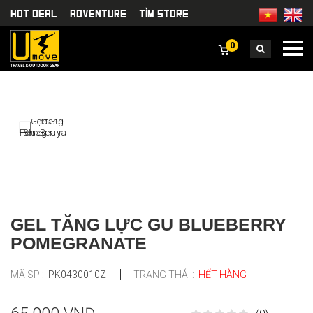
HOT DEAL
Adventure
TÌm Store
0
GEL TĂNG LỰC GU BLUEBERRY
POMEGRANATE
MÃ SP :
PK0430010Z
TRẠNG THÁI :
HẾT HÀNG