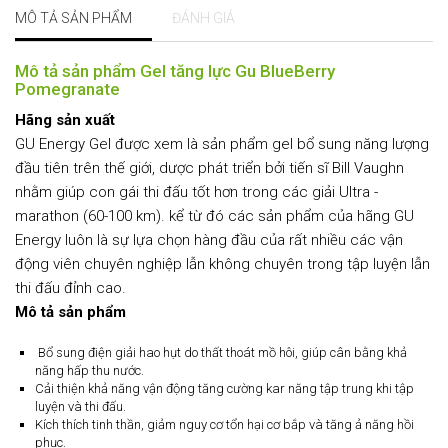
MÔ TẢ SẢN PHẨM
ĐÁNH GIÁ
Mô tả sản phẩm Gel tăng lực Gu BlueBerry
Pomegranate
Hãng sản xuất
GU Energy Gel được xem là sản phẩm gel bổ sung năng lượng
đầu tiên trên thế giới, dược phát triển bởi tiến sĩ Bill Vaughn
nhằm giúp con gái thi đấu tốt hơn trong các giải Ultra -
marathon (60-100 km). kể từ đó các sản phẩm của hãng GU
Energy luôn là sự lựa chọn hàng đầu của rất nhiều các vận
động viên chuyên nghiệp lẫn không chuyên trong tập luyện lẫn
thi đấu đỉnh cao.
Mô tả sản phẩm
Bổ sung điện giải hao hụt do thất thoát mồ hôi, giúp cân bằng khả
năng hấp thu nước.
Cải thiện khả năng vận động tăng cường kar năng tập trung khi tập
luyện và thi đấu.
Kích thích tinh thần, giảm nguy cơ tổn hại cơ bắp và tăng ả năng hồi
phục.