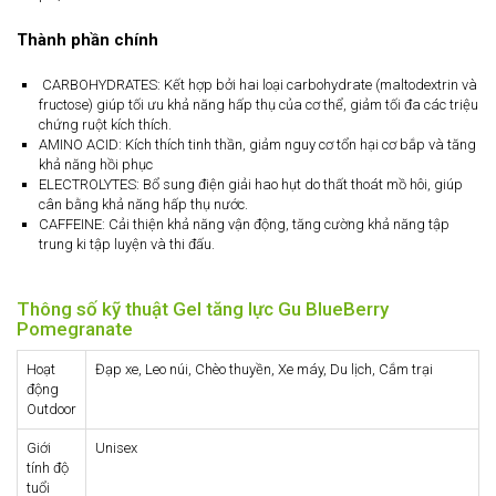
Thành phần chính
CARBOHYDRATES: Kết hợp bởi hai loại carbohydrate (maltodextrin và
fructose) giúp tối ưu khả năng hấp thụ của cơ thể, giảm tối đa các triệu
chứng ruột kích thích.
AMINO ACID: Kích thích tinh thần, giảm nguy cơ tổn hại cơ bắp và tăng
khả năng hồi phục
ELECTROLYTES: Bổ sung điện giải hao hụt do thất thoát mồ hôi, giúp
cân bằng khả năng hấp thụ nước.
CAFFEINE: Cải thiện khả năng vận động, tăng cường khả năng tập
trung ki tập luyện và thi đấu.
Thông số kỹ thuật Gel tăng lực Gu BlueBerry
Pomegranate
Hoạt
Đạp xe, Leo núi, Chèo thuyền, Xe máy, Du lịch, Cắm trại
động
Outdoor
Giới
Unisex
tính độ
tuổi