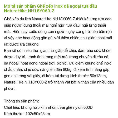
Mô tả sản phẩm Ghế xếp Inox dã ngoại tựa đầu
NatureHike NH18Y060-Z
Ghế xếp du lịch NatureHike NH18Y060-Z thiết kế lưng tựa cao
giúp người dùng thoải mái nghỉ ngơi tựa đầu, ngả lưng thoải
mái. Hiện nay cuộc sống con người ngày càng trở nên bận rộn
vì vậy các hoạt động gần gũi với thiên nhiên, thư giãn thoải mái
rất được ưa chuộng.
Bạn sẽ có nhiều thời gian thư giãn dễ chịu, đảm bảo sức khỏe
được duy trì, tránh tình trạng mệt mỏi trong chuyến đi câu cá,
dã ngoại, hoạt động ngoài trời, picnic. Ưu điểm khung ghế inox
chắc chắn, chịu sức nặng lên đến 80kg, đi kèm tính năng gấp
gọn chỉ trong vài giây, đi kèm túi đựng kích thước 50x13cm,
NatureHike NH18Y060-Z trở thành vật bất ly thân của nhiều dân
phượt.
Thông tin sản phẩm:
Chất liệu: khung hợp kim nhôm, vải ghế nylon 600D
Kích thước: 102x50x48cm