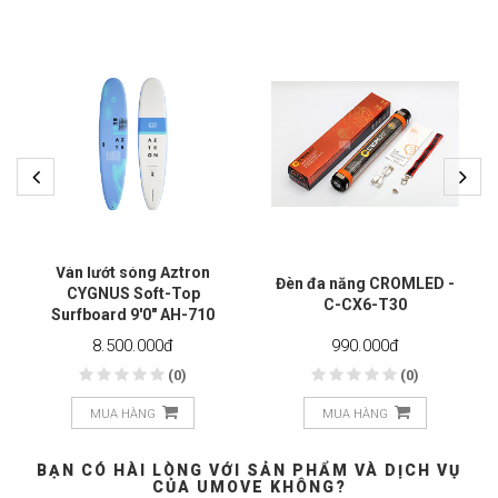
Ván lướt sóng Aztron
Đèn đa năng CROMLED -
CYGNUS Soft-Top
C-CX6-T30
Surfboard 9'0" AH-710
8.500.000
đ
990.000
đ
(0)
(0)
MUA HÀNG
MUA HÀNG
BẠN CÓ HÀI LÒNG VỚI SẢN PHẨM VÀ DỊCH VỤ
CỦA UMOVE KHÔNG?