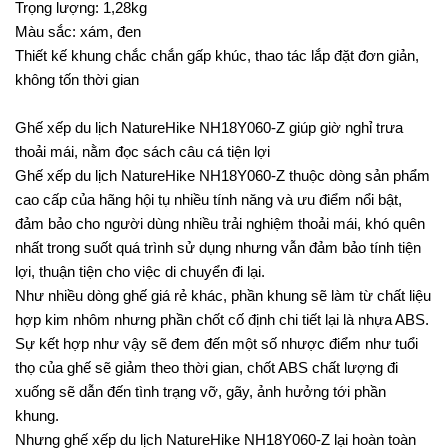
Trọng lượng: 1,28kg
Màu sắc: xám, đen
Thiết kế khung chắc chắn gấp khúc, thao tác lắp đặt đơn giản,
không tốn thời gian
Ghế xếp du lịch NatureHike NH18Y060-Z giúp giờ nghỉ trưa
thoải mái, nằm đọc sách câu cá tiện lợi
Ghế xếp du lịch NatureHike NH18Y060-Z thuộc dòng sản phẩm
cao cấp của hãng hội tụ nhiều tính năng và ưu điểm nổi bật,
đảm bảo cho người dùng nhiều trải nghiệm thoải mái, khó quên
nhất trong suốt quá trình sử dụng nhưng vẫn đảm bảo tính tiện
lợi, thuận tiện cho việc di chuyển đi lại.
Như nhiều dòng ghế giá rẻ khác, phần khung sẽ làm từ chất liệu
hợp kim nhôm nhưng phần chốt cố định chi tiết lại là nhựa ABS.
Sự kết hợp như vậy sẽ đem đến một số nhược điểm như tuổi
thọ của ghế sẽ giảm theo thời gian, chốt ABS chất lượng đi
xuống sẽ dẫn đến tình trạng vỡ, gãy, ảnh hưởng tới phần
khung.
Nhưng ghế xếp du lịch NatureHike NH18Y060-Z lại hoàn toàn