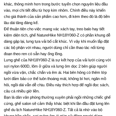
khác, thông minh hơn trong bước tuyển chọn nguyên liệu đầu
vào, mọi chi tiết đều từ hợp kim nhôm. Chính điều này khiến
cho giá thành của sản phẩm cao hơn, đi kèm theo đó là độ bền
lâu dài tăng đáng kể.
Để thuận tiện cho việc mang vác xách tay, treo balo hay tiết
kiệm diện tích, ghế NatureHike NH18Y060-Z có phần khung dễ
dàng gập lại, lưng tựa vải bố cắt khúc. Vì vậy khi muốn lắp đặt
các bộ phận với nhau, người dùng chỉ cần thao tác nối từng
đoạn theo ren có sẵn hay ống lồng.
Lưng ghế của NH18Y060-Z là sự kết hợp của vải lưới cùng với
sợi nylon 600D, lõm ở giữa và lưng ôm dọc 2 bên giúp người
ngồi vừa vặn, chắc chắn và êm ái. Hai bên hông có thêm lớp
lưới đảm bảo cơ thể luôn thoáng mát, không bí hơi, ngăn mồ
hôi, ngồi dài vẫn dễ chịu. Điều này thích hợp để ngồi đọc sách,
câu cá nhiều giờ liền.
Bạn là dân văn phòng thường xuyên phải ngồi những chiếc ghế
cứng, ghế salon sẽ cảm thấy khác biệt khi lần đầu đặt lưng lên
ghế du lịch NatureHike NH18Y060-Z. Tất cả là nhờ vào bộ
khung bền chắc, sợi nylon êm ái giúp cử động người dùng