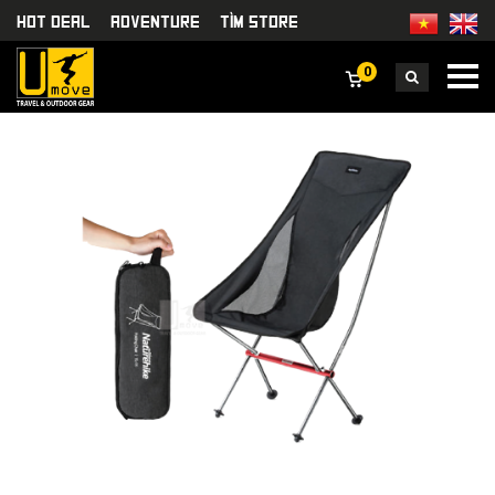
HOT DEAL
Adventure
TÌm Store
0