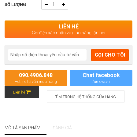
SỐ LƯỢNG
LIÊN HỆ
Gọi điện xác nhận và giao hàng tận nơi
090.4906.848
Chat facebook
Hotline tư vấn mua hàng
/umove.vn
Liên hệ
TÌM TRONG HỆ THỐNG CỬA HÀNG
MÔ TẢ SẢN PHẨM
ĐÁNH GIÁ