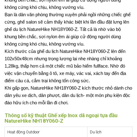
không cứng khó chịu, không vướng víu.
Bạn là dân văn phòng thường xuyên phải ngồi những chiếc ghế
cứng, ghế salon sẽ cảm thấy khác biệt khi lần đầu đặt lưng lên
ghế du lịch NatureHike NH18Y060-Z. Tất cả là nhờ vào bộ
khung bền chắc, sợi nylon êm ái giúp cử động người dùng
không cứng khó chịu, không vướng víu.
Kích thước của ghế du lịch NatureHike NH18Y060-Z lên đến
102x50x48cm nhưng trọng lượng lại nhẹ nhàng chỉ khoảng
1,28kg, thấp hơn cả một chiếc mũ bảo hiểm fullface. Nhờ đó
việc vận chuyển bằng ô tô, xe máy, vác vai, xách tay đến địa
điểm câu cá, cắm trại không tốn công sức.
Khi gấp gọn, NatureHike NH18Y060-Z kích thước nhỏ dành cho
dân yêu xe dịch, dân phượt, dân du lịch- một món phụ kiện độc
đáo hữu ích cho mỗi lần đi chơi.
Thông số kỹ thuật Ghế xếp Inox dã ngoại tựa đầu
NatureHike NH18Y060-Z
Hoạt động Outdoor
Du lịch