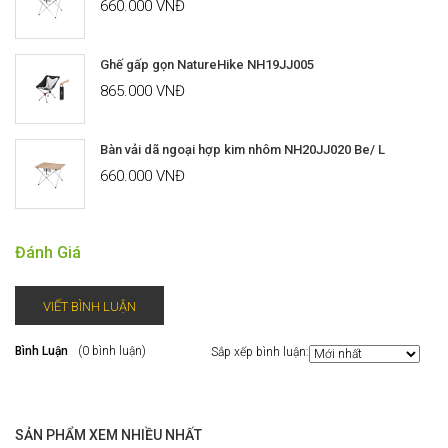
660.000 VNĐ
Ghế gấp gọn NatureHike NH19JJ005
865.000 VNĐ
Bàn vải dã ngoại hợp kim nhôm NH20JJ020 Be/ L
660.000 VNĐ
Đánh Giá
VIẾT BÌNH LUẬN
Bình Luận
(0 bình luận)
Sắp xếp bình luận:
SẢN PHẨM XEM NHIỀU NHẤT