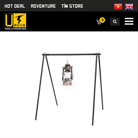
HOT DEAL
Adventure
TÌm Store
0