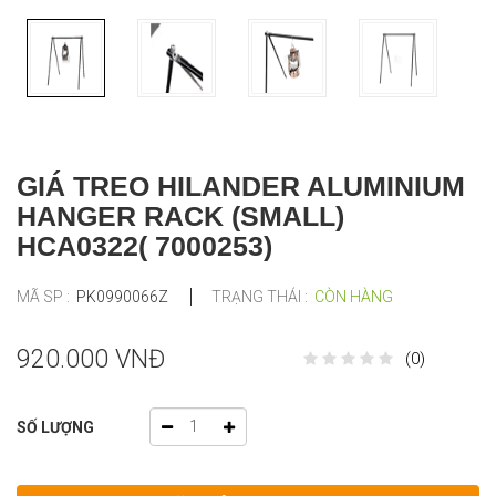
GIÁ TREO HILANDER ALUMINIUM
HANGER RACK (SMALL)
HCA0322( 7000253)
MÃ SP :
PK0990066Z
TRẠNG THÁI :
CÒN HÀNG
920.000 VNĐ
(0)
SỐ LƯỢNG