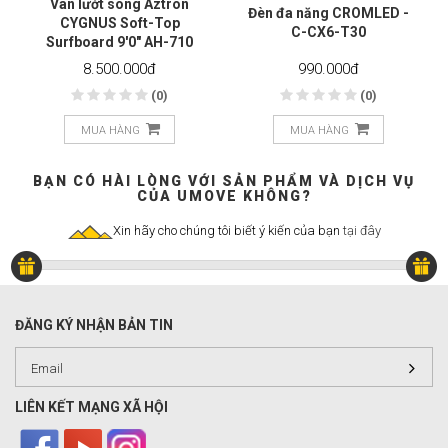
Ván lướt sóng Aztron
Đèn đa năng CROMLED -
CYGNUS Soft-Top
C-CX6-T30
Surfboard 9'0" AH-710
8.500.000
đ
990.000
đ
(0)
(0)
MUA HÀNG
MUA HÀNG
BẠN CÓ HÀI LÒNG VỚI SẢN PHẨM VÀ DỊCH VỤ
CỦA UMOVE KHÔNG?
Xin hãy cho chúng tôi biết ý kiến của bạn
tại đây
ĐĂNG KÝ NHẬN BẢN TIN
LIÊN KẾT MẠNG XÃ HỘI