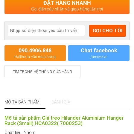
ĐẶT HÀNG NHANH
Gọi điện xác nhận và giao hàng tận nơi
090.4906.848
Chat facebook
Hotline tư vấn mua hàng
/umove.vn
TÌM TRONG HỆ THỐNG CỬA HÀNG
MÔ TẢ SẢN PHẨM
ĐÁNH GIÁ
Mô tả sản phẩm Giá treo Hilander Aluminium Hanger
Rack (Small) HCA0322( 7000253)
Chất liệu: Nhôm