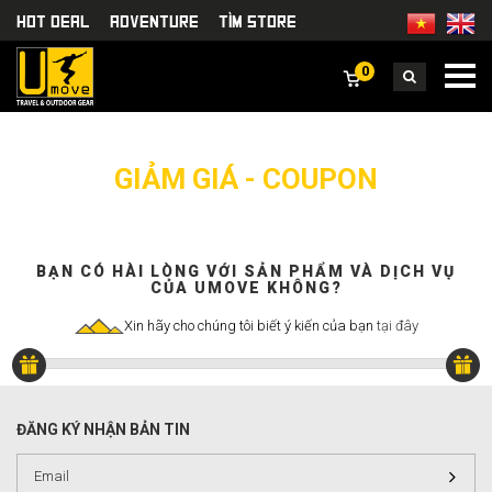
HOT DEAL
Adventure
TÌm Store
0
GIẢM GIÁ - COUPON
BẠN CÓ HÀI LÒNG VỚI SẢN PHẨM VÀ DỊCH VỤ
CỦA UMOVE KHÔNG?
Xin hãy cho chúng tôi biết ý kiến của bạn
tại đây
ĐĂNG KÝ NHẬN BẢN TIN