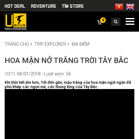
HOT DEAL
Adventure
TÌm Store
0
TRANG CHỦ
TRIP EXPLORER
ĐỊA ĐIỂM
HOA MẬN NỞ TRẮNG TRỜI TÂY BẮC
10:11 04/01/2018 - Lượt xem: 54
Khi thời tiết ấm hơn, Tết đến gần, màu trắng của hoa mận ngút ngàn đã
phủ khắp các ngọn núi, các thung lũng của Tây Bắc.