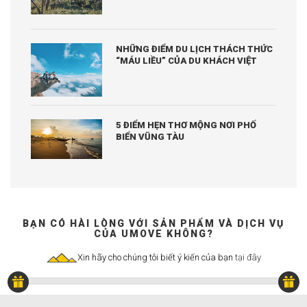
NHỮNG ĐIỂM DU LỊCH THÁCH THỨC
“MÁU LIỀU” CỦA DU KHÁCH VIỆT
5 ĐIỂM HẸN THƠ MỘNG NƠI PHỐ
BIỂN VŨNG TÀU
BẠN CÓ HÀI LÒNG VỚI SẢN PHẨM VÀ DỊCH VỤ
CỦA UMOVE KHÔNG?
Xin hãy cho chúng tôi biết ý kiến của bạn
tại đây