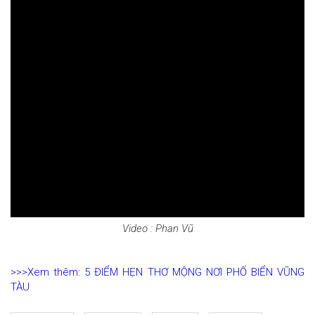
Video : Phan Vũ
>>>Xem thêm: 5 ĐIỂM HẸN THƠ MỘNG NƠI PHỐ BIỂN VŨNG
TÀU