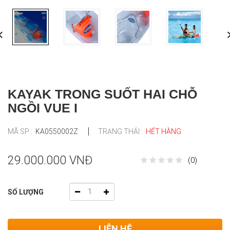
KAYAK TRONG SUỐT HAI CHỖ
NGỒI VUE I
MÃ SP :
KA0550002Z
TRẠNG THÁI :
HẾT HÀNG
29.000.000 VNĐ
(0)
SỐ LƯỢNG
LIÊN HỆ