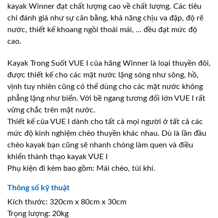
kayak Winner đạt chất lượng cao về chất lượng. Các tiêu
chí đánh giá như sự cân bằng, khả năng chịu va đập, độ rẽ
nước, thiết kế khoang ngồi thoải mái, … đều đạt mức độ
cao.
Kayak Trong Suốt VUE I của hãng Winner là loại thuyền đôi,
được thiết kế cho các mặt nước lặng sóng như sông, hồ,
vịnh tuy nhiên cũng có thể dùng cho các mặt nước không
phẳng lặng như biển. Với bề ngang tương đối lớn VUE I rất
vững chắc trên mặt nước.
Thiết kế của VUE I dành cho tất cả mọi người ở tất cả các
mức độ kinh nghiệm chèo thuyền khác nhau. Dù là lần đầu
chèo kayak bạn cũng sẽ nhanh chóng làm quen và điều
khiển thành thạo kayak VUE I
Phụ kiện đi kèm bao gồm: Mái chèo, túi khí.
Thông số kỹ thuật
Kích thước: 320cm x 80cm x 30cm
Trọng lượng: 20kg