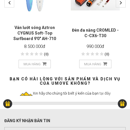
Ván lướt sóng Aztron
Đèn đa năng CROMLED -
CYGNUS Soft-Top
C-CX6-T30
Surfboard 9'0" AH-710
8.500.000
đ
990.000
đ
(0)
(0)
MUA HÀNG
MUA HÀNG
BẠN CÓ HÀI LÒNG VỚI SẢN PHẨM VÀ DỊCH VỤ
CỦA UMOVE KHÔNG?
Xin hãy cho chúng tôi biết ý kiến của bạn
tại đây
ĐĂNG KÝ NHẬN BẢN TIN