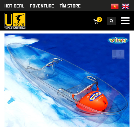
HOT DEAL
Adventure
TÌm Store
0