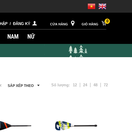
0
NHẬP
/
ĐĂNG KÝ
CỬA HÀNG
GIỎ HÀNG
NAM
NỮ
Số lượng:
12
24
48
72
:
SẮP XẾP THEO