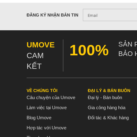
ĐĂNG KÝ NHẬN BẢN TIN
UMOVE
SẢN 
100%
Cách chọn 
BẢO 
CAM
Để mái đứng
Để tay lên 
KẾT
thoải mái k
Nếu bạn đặt
Nếu bạn khô
VỀ CHÚNG TÔI
ĐẠI LÝ & BÁN BUÔN
trí sẽ cần c
Câu chuyện của Umove
Đại lý - Bán buôn
Mái chèo đi
Làm việc tại Umove
Gia công hàng hóa
Mái có thể 
Blog Umove
Đối tác & Khác hàng
tour hoặc c
Hợp tác với Umove
nên lưu ý t