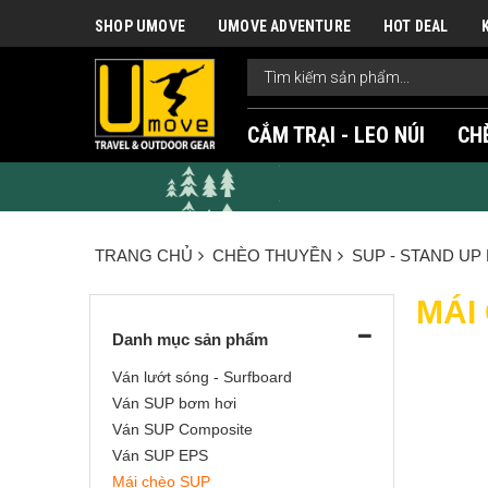
SHOP UMOVE
UMOVE ADVENTURE
HOT DEAL
CẮM TRẠI - LEO NÚI
CH
TRANG CHỦ
CHÈO THUYỀN
SUP - STAND UP
MÁI
Danh mục sản phẩm
Ván lướt sóng - Surfboard
Ván SUP bơm hơi
Ván SUP Composite
Ván SUP EPS
Mái chèo SUP