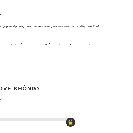
o.
g lượng và độ cứng của mái. Nói chung thì một mái nhẹ sẽ được ưa thích
lưỡi mái di chuyển qua nước như thế nào. Bạn sẽ chọn một lưỡi dựa trên
c lớn, bạn sẽ cần lưỡi mái của bạn càng lớn.
hi sử dụng, ngược lại nếu quá ngắn thì bạn sẽ phải tì vào những vị trí
MOVE KHÔNG?
Y