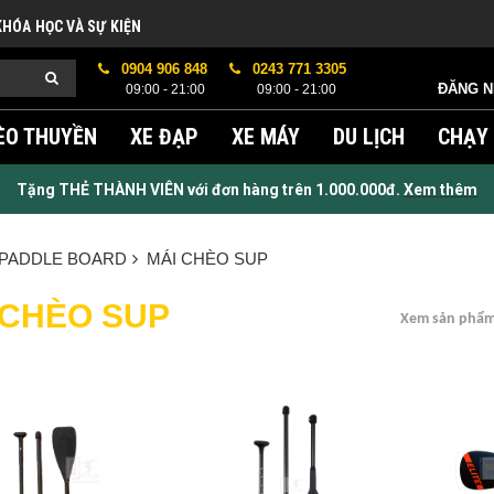
KHÓA HỌC VÀ SỰ KIỆN
0904 906 848
0243 771 3305
ĐĂNG 
09:00 - 21:00
09:00 - 21:00
ÈO THUYỀN
XE ĐẠP
XE MÁY
DU LỊCH
CHẠY
Tặng THẺ THÀNH VIÊN với đơn hàng trên 1.000.000đ.
Xem thêm
 PADDLE BOARD
MÁI CHÈO SUP
 CHÈO SUP
Xem sản phẩm