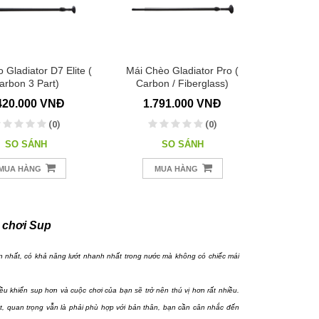
 Gladiator D7 Elite (
Mái Chèo Gladiator Pro (
arbon 3 Part)
Carbon / Fiberglass)
420.000 VNĐ
1.791.000 VNĐ
(0)
(0)
SO SÁNH
SO SÁNH
MUA HÀNG
MUA HÀNG
o chơi Sup
xịn nhất, có khả năng lướt nhanh nhất trong nước mà không có chiếc mái
 khiển sup hơn và cuộc chơi của bạn sẽ trở nên thú vị hơn rất nhiều.
t, quan trọng vẫn là phải phù hợp với bản thân, bạn cần cân nhắc đến