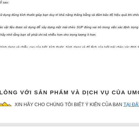
ố sau:
Sử dụng đúng kích thước giúp bạn duy trì khả năng thăng bằng và đảm bảo độ hiệu quả khi chè
Các vật liệu được sử dụng để xây dựng một mái chèo SUP đóng vai trò trong việc xác định trọn
hãy nhớ rằng bạn sẽ phải chi trả nhiều hơn cho trọng lượng ít hơn.
 hình dạng và chiều cao của lưỡi: kích thước, hình dạng và độ lệch của lưỡi mái chèo xác định 
chèo của bạn, loại hình cơ thể của bạn và sở thích cá nhân. Thông thường,nếu bạn có kích thướ
 mái chèo Sup
bạn phải có một chiếc mái chèo có chiều phài phù hợp với bạn, quá dài sẽ trở nên cồng kềnh k
 mái để cố gắng chèo chiếc Sup của bạn lên phía trước
 LÒNG VỚI SẢN PHẨM VÀ DỊCH VỤ CỦA U
XIN HÃY CHO CHÚNG TÔI BIẾT Ý KIẾN CỦA BẠN
TẠI ĐÂ