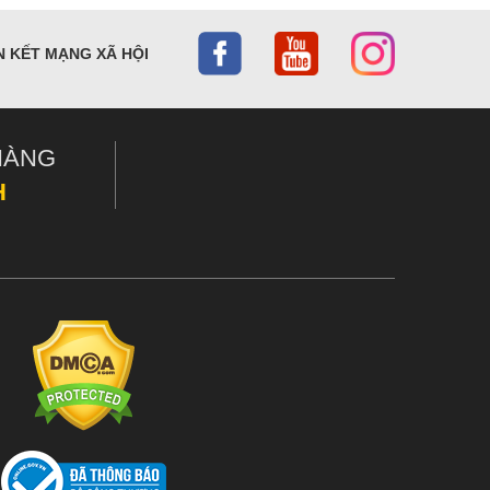
N KẾT MẠNG XÃ HỘI
HÀNG
H
ao thích hợp. Một mái chèo phù hợp là khi phần chữ T ở tay cầm nằm gọn
ù hợp)
hì bạn sẽ phải cân nhắc độ dài khác.Thường những chuyến đi ngắn, giải
ỉnh để tìm ra độ dài thích hợp cho các loại hoạt động từ lướt sóng, đi
h dùng chung. Các hãng sản xuất thường có giới hạn độ điều chỉnh, bạn