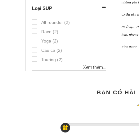
những yếu t
Loại SUP
Chiều dài: 
All-rounder (2)
Chất liệu: 
Race (2)
hơn, nhưng 
Yoga (2)
Kích thước,
Câu cá (2)
phong cách 
Touring (2)
Xem thêm...
Chiều dài
Ván buồm (2)
River (2)
Nhất thiết 
Fitness (2)
không thoải
BẠN CÓ HÀI
Surf (2)