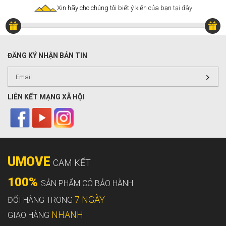
Xin hãy cho chúng tôi biết ý kiến của bạn
tại đây
ĐĂNG KÝ NHẬN BẢN TIN
LIÊN KẾT MẠNG XÃ HỘI
UMOVE
CAM KẾT
100%
SẢN PHẨM CÓ BẢO HÀNH
7 NGÀY
ĐỔI HÀNG TRONG
NHANH
GIAO HÀNG