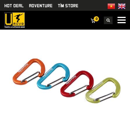
HOT DEAL
Adventure
TÌm Store
0