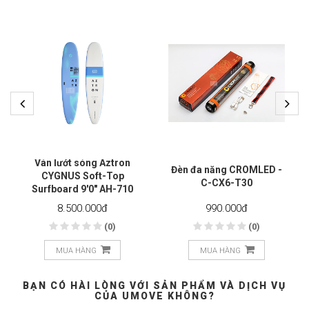
Ván lướt sóng Aztron
Đèn đa năng CROMLED -
CYGNUS Soft-Top
C-CX6-T30
Surfboard 9'0" AH-710
8.500.000
đ
990.000
đ
(0)
(0)
MUA HÀNG
MUA HÀNG
BẠN CÓ HÀI LÒNG VỚI SẢN PHẨM VÀ DỊCH VỤ
CỦA UMOVE KHÔNG?