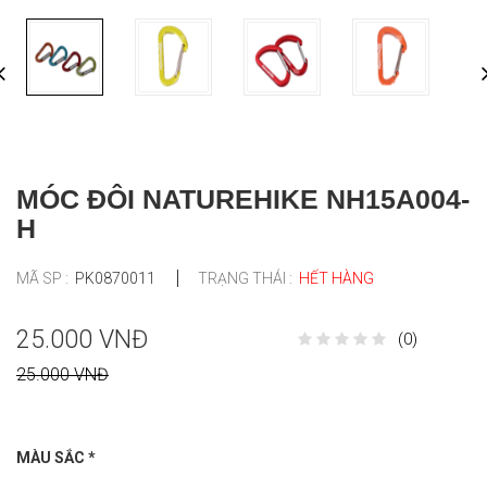
MÓC ĐÔI NATUREHIKE NH15A004-
H
MÃ SP :
PK0870011
TRẠNG THÁI :
HẾT HÀNG
25.000 VNĐ
(0)
25.000 VNĐ
MÀU SẮC
*