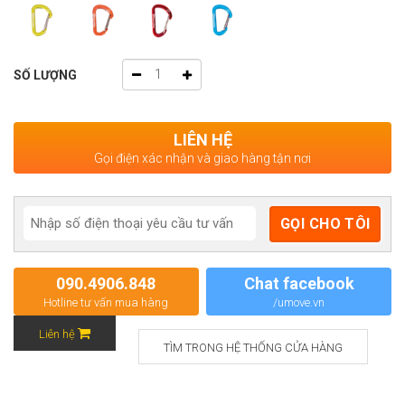
SỐ LƯỢNG
LIÊN HỆ
Gọi điện xác nhận và giao hàng tận nơi
090.4906.848
Chat facebook
Hotline tư vấn mua hàng
/umove.vn
Liên hệ
TÌM TRONG HỆ THỐNG CỬA HÀNG