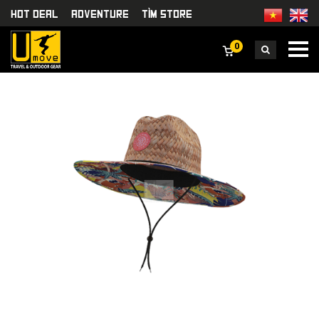
HOT DEAL
Adventure
TÌm Store
0