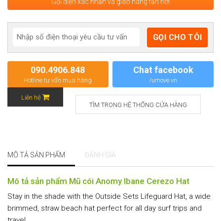
Gọi điện xác nhận và giao hàng tận nơi
090.4906.848
Chat facebook
Hotline tư vấn mua hàng
/umove.vn
Liên hệ
TÌM TRONG HỆ THỐNG CỬA HÀNG
MÔ TẢ SẢN PHẨM
ĐÁNH GIÁ
Mô tả sản phẩm Mũ cói Anomy Ibane Cerezo Hat
Stay in the shade with the Outside Sets Lifeguard Hat, a wide
brimmed, straw beach hat perfect for all day surf trips and
travel.