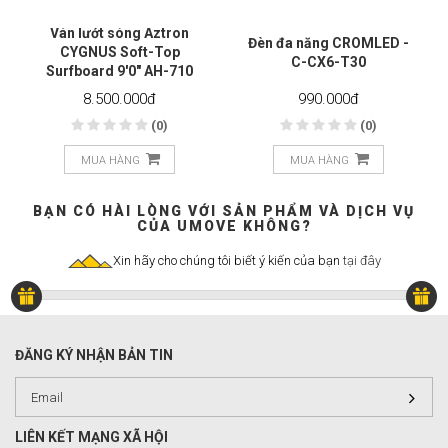
Ván lướt sóng Aztron
Đèn đa năng CROMLED -
CYGNUS Soft-Top
C-CX6-T30
Surfboard 9'0" AH-710
8.500.000
đ
990.000
đ
(0)
(0)
MUA HÀNG
MUA HÀNG
BẠN CÓ HÀI LÒNG VỚI SẢN PHẨM VÀ DỊCH VỤ
CỦA UMOVE KHÔNG?
Xin hãy cho chúng tôi biết ý kiến của bạn
tại đây
ĐĂNG KÝ NHẬN BẢN TIN
LIÊN KẾT MẠNG XÃ HỘI