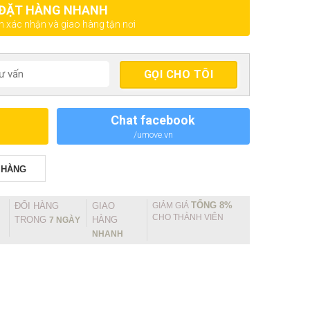
ĐẶT HÀNG NHANH
ện xác nhận và giao hàng tận nơi
Chat facebook
/umove.vn
 HÀNG
TỔNG 8%
ĐỔI HÀNG
GIAO
GIẢM GIÁ
CHO THÀNH VIÊN
TRONG
HÀNG
7 NGÀY
NHANH