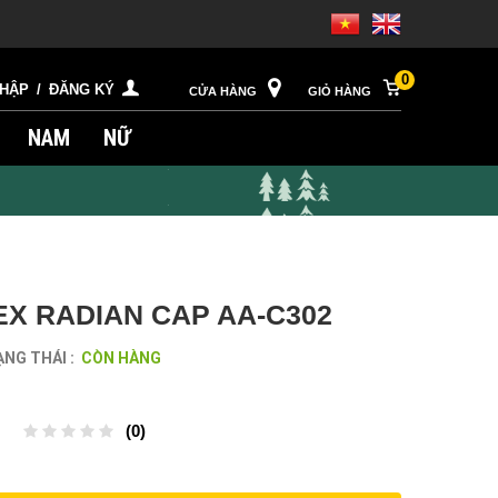
0
NHẬP
/
ĐĂNG KÝ
CỬA HÀNG
GIỎ HÀNG
NAM
NỮ
EX RADIAN CAP AA-C302
NG THÁI :
CÒN HÀNG
(0)