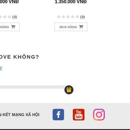
.000 VNĐ
1.350.000 VNĐ
5.
(0)
(0)
 HÀNG
MUA HÀNG
M
MOVE KHÔNG?
Y
N KẾT MẠNG XÃ HỘI