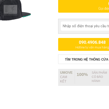
Gọi đi
090.4906.848
Hotline tư vấn mua hàng
TÌM TRONG HỆ THỐNG CỬA
UMOVE
SẢN PHẨM
100%
CAM
CÓ BẢO
HÀNH
KẾT