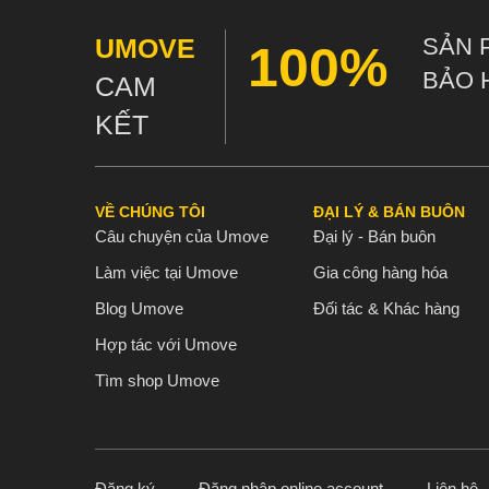
UMOVE
SẢN 
100%
BẢO 
CAM
KẾT
VỀ CHÚNG TÔI
ĐẠI LÝ & BÁN BUÔN
Câu chuyện của Umove
Đại lý - Bán buôn
Làm việc tại Umove
Gia công hàng hóa
Blog Umove
Đối tác & Khác hàng
Hợp tác với Umove
Tìm shop Umove
Đăng ký
Đăng nhập online account
Liên hệ