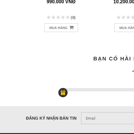
VNĐ
990.000 VNĐ
10.200.0
(0)
(0)
MUA HÀNG
MUA HÀ
BẠN CÓ HÀI
ĐĂNG KÝ NHẬN BẢN TIN