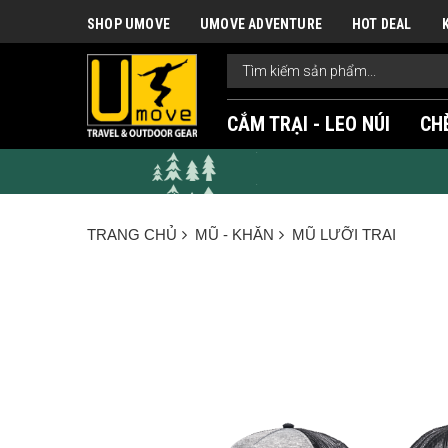
SHOP UMOVE
UMOVE ADVENTURE
HOT DEAL
CẮM TRẠI - LEO NÚI
CH
TRANG CHỦ
MŨ - KHĂN
MŨ LƯỠI TRAI