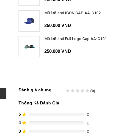
Mũ lưỡi trai ICON CAP AA-C102
250.000 VNĐ
Mũ lưỡi trai Full Logo Cap AA-C101
250.000 VNĐ
Đánh giá chung
(0)
Thống Kê Đánh Giá
5
0
80%
Complete
4
0
60%
(danger)
Complete
3
0
40%