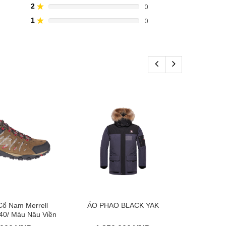
(danger)
Complete
2
0
20%
(danger)
Complete
1
0
0%
(danger)
Complete
(danger)
Cổ Nam Merrell
ÁO PHAO BLACK YAK
Ván Surf 
40/ Màu Nâu Viền
Soft Sur
Đỏ