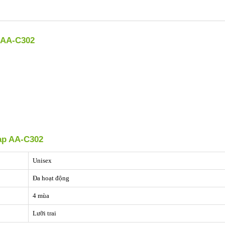
p AA-C302
Cap AA-C302
Unisex
Đa hoạt động
4 mùa
Lưỡi trai