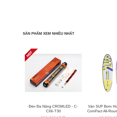
SẢN PHẨM XEM NHIỀU NHẤT
ron CYGNUS
Đèn Đa Năng CROMLED - C-
Ván SUP Bơm Hơ
9'0" AH-710
CX6-T30
ComPact All-Roun