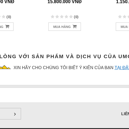
00 VNĐ
15.800.000 VNĐ
1.150
(0)
(0)
NG
MUA HÀNG
MUA
 LÒNG VỚI SẢN PHẨM VÀ DỊCH VỤ CỦA U
XIN HÃY CHO CHÚNG TÔI BIẾT Ý KIẾN CỦA BẠN
TẠI ĐÂ
LIÊ