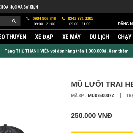
KHÓA HỌC VÀ SỰ KIỆN
0904 906 848
0243 771 3305
ĐĂNG 
09:00 - 21:00
09:00 - 21:00
ÈO THUYỀN
XE ĐẠP
XE MÁY
DU LỊCH
CHẠY
Tặng THẺ THÀNH VIÊN với đơn hàng trên 1.000.000đ.
Xem thêm
MŨ LƯỠI TRAI H
MÃ SP :
MU0750007Z
TRẠ
250.000 VNĐ