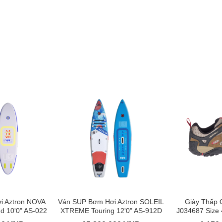
i Aztron NOVA
Ván SUP Bơm Hơi Aztron SOLEIL
Giày Thấp 
d 10'0" AS-022
XTREME Touring 12'0" AS-912D
J034687 Size 