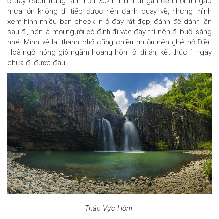
ở đây cách trung tâm hơn 30km mình đi gần đến nơi thì gặp
mưa lớn không đi tiếp được nên đành quay về, nhưng mình
xem hình nhiều bạn check in ở đây rất đẹp, đành để dành lần
sau đi, nên là mọi người có định đi vào đây thì nên đi buổi sáng
nhé. Mình về lại thành phố cũng chiều muộn nên ghé hồ Điều
Hoà ngồi hóng gió ngắm hoàng hôn rồi đi ăn, kết thúc 1 ngày
chưa đi được đâu.
Thác Vực Hòm