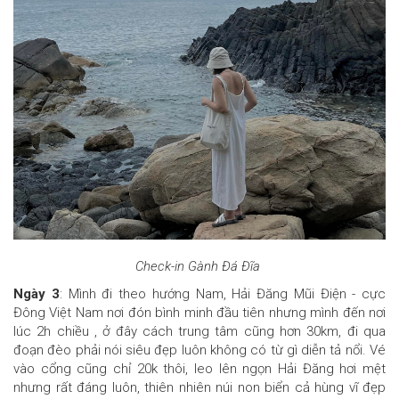
Check-in Gành Đá Đĩa
Ngày 3
: Mình đi theo hướng Nam, Hải Đăng Mũi Điện - cực
Đông Việt Nam nơi đón bình minh đầu tiên nhưng mình đến nơi
lúc 2h chiều , ở đây cách trung tâm cũng hơn 30km, đi qua
đoạn đèo phải nói siêu đẹp luôn không có từ gì diễn tả nổi. Vé
vào cổng cũng chỉ 20k thôi, leo lên ngọn Hải Đăng hơi mệt
nhưng rất đáng luôn, thiên nhiên núi non biển cả hùng vĩ đẹp