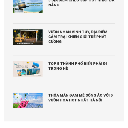
5 ĐỊA ĐIỂM CHÈO SUP HOT NHẤT ĐÀ
NẴNG
VƯỜN NHÃN VĨNH TUY, ĐỊA ĐIỂM
CẮM TRẠI KHIẾN GIỚI TRẺ PHÁT
CUỒNG
TOP 5 THÀNH PHỐ BIỂN PHẢI ĐI
TRONG HÈ
THỎA MÃN ĐAM MÊ SỐNG ẢO VỚI 5
VƯỜN HOA HOT NHẤT HÀ NỘI