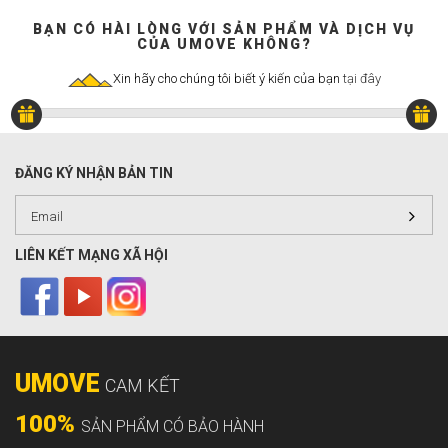
BẠN CÓ HÀI LÒNG VỚI SẢN PHẨM VÀ DỊCH VỤ
CỦA UMOVE KHÔNG?
Xin hãy cho chúng tôi biết ý kiến của bạn
tại đây
ĐĂNG KÝ NHẬN BẢN TIN
LIÊN KẾT MẠNG XÃ HỘI
UMOVE
CAM KẾT
100%
SẢN PHẨM CÓ BẢO HÀNH