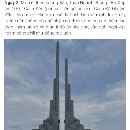
Ngày 2
: Mình đi theo hướng Bắc, Tháp Nghinh Phong - Bãi Xép
(vé 20k) - Gành Đèn (chỉ mất tiền gửi xe 5k) - Gành Đá Đĩa (vé
20k + 5k gửi xe). Điểm xa nhất là Gành Đèn và mình đi xe máy
tự túc nên không có ghé nhiều nơi được, các bạn có thể mang
theo thảm picnic và mua ít đồ ăn nhẹ nha, vừa nghỉ ngơi vừa
ngắm cảnh chill như đóng mv luôn.