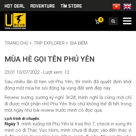
HOT DEAL
Adventure
TÌm Store
0
TRANG CHỦ
TRIP EXPLORER
ĐỊA ĐIỂM
MÙA HÈ GỌI TÊN PHÚ YÊN
23:01 10/07/2022 - Lượt xem: 12
Sau nhiều lần lỡ hẹn với Phú Yên, thì mình đã quyết định khởi
động một mùa hè sôi động tại vùng đất xinh đẹp này.
Review sương sương kỳ nghỉ 3n2đ, mình nghĩ là cũng mới chỉ
đi được một phần nhỏ Phú Yên thôi chứ không thể đi hết trong
một ngày như bài review trước mình có đọc qua.
Lịch trình di chuyển:
Ngày 1
: mình xuống tới Phú Yên là trưa thứ 7, check in xong thì
mình có đi Thác Vực Hòm, mình chưa đi được vào đến thác vì