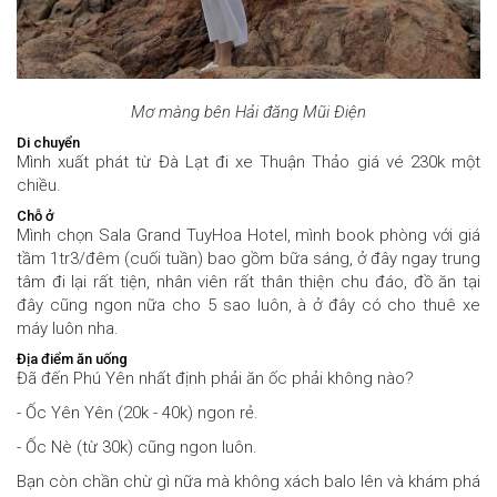
Mơ màng bên Hải đăng Mũi Điện
Di chuyển
Mình xuất phát từ Đà Lạt đi xe Thuận Thảo giá vé 230k một
chiều.
Chỗ ở
Mình chọn Sala Grand TuyHoa Hotel, mình book phòng với giá
tầm 1tr3/đêm (cuối tuần) bao gồm bữa sáng, ở đây ngay trung
tâm đi lại rất tiện, nhân viên rất thân thiện chu đáo, đồ ăn tại
đây cũng ngon nữa cho 5 sao luôn, à ở đây có cho thuê xe
máy luôn nha.
Địa điểm ăn uống
Đã đến Phú Yên nhất định phải ăn ốc phải không nào?
- Ốc Yên Yên (20k - 40k) ngon rẻ.
- Ốc Nè (từ 30k) cũng ngon luôn.
Bạn còn chần chừ gì nữa mà không xách balo lên và khám phá