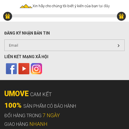
Xin hãy cho chúng tôi biết ý kiến của bạn
tại đây
ĐĂNG KÝ NHẬN BẢN TIN
LIÊN KẾT MẠNG XÃ HỘI
UMOVE
CAM KẾT
100%
SẢN PHẨM CÓ BẢO HÀNH
7 NGÀY
ĐỔI HÀNG TRONG
NHANH
GIAO HÀNG