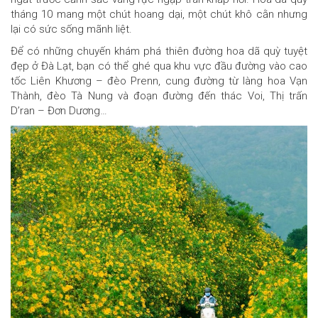
tháng 10 mang một chút hoang dại, một chút khô cằn nhưng
lại có sức sống mãnh liệt.
Để có những chuyến khám phá thiên đường hoa dã quỳ tuyệt
đẹp ở Đà Lạt, bạn có thể ghé qua khu vực đầu đường vào cao
tốc Liên Khương – đèo Prenn, cung đường từ làng hoa Vạn
Thành, đèo Tà Nung và đoạn đường đến thác Voi, Thị trấn
D’ran – Đơn Dương…