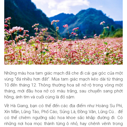
Những màu hoa tam giác mạch đã che đi cái gai góc của một
vùng “đá nhiều hơn đất”. Mùa tam giác mạch kéo dài từ tháng
10 đến tháng 12. Thông thường hoa sẽ nở rộ trong vòng một
tháng, mới đầu hoa nở có màu trắng, sau chuyển sang phớt
hồng, ánh tím và cuối cùng là đỏ sậm.
Về Hà Giang, bạn có thể đến các địa điểm như Hoàng Su Phì,
Xín Mần, Lũng Táo, Phố Cáo, Sủng Là, Đồng Văn, Lũng Cú… để
có thể chiêm ngưỡng sắc hoa khoe sắc khắp đường đi. Có
những nơi hoa mọc thành từng ô nhỏ, hay chênh vênh trong