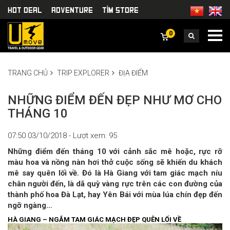
HOT DEAL
Adventure
TÌm Store
0
TRANG CHỦ
TRIP EXPLORER
ĐỊA ĐIỂM
NHỮNG ĐIỂM ĐẾN ĐẸP NHƯ MƠ CHO
THÁNG 10
07:50 03/10/2018 - Lượt xem: 95
Những điểm đến tháng 10 với cảnh sắc mê hoặc, rực rỡ
màu hoa và nồng nàn hơi thở cuộc sống sẽ khiến du khách
mê say quên lối về. Đó là Hà Giang với tam giác mạch níu
chân người đến, là dã quỳ vàng rực trên các con đường của
thành phố hoa Đà Lạt, hay Yên Bái với mùa lúa chín đẹp đến
ngỡ ngàng…
HÀ GIANG – NGẮM TAM GIÁC MẠCH ĐẸP QUÊN LỐI VỀ