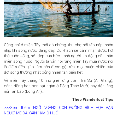
Cũng chỉ ở miền Tây mới có những khu chợ nổi tấp nập, nhộn
nhịp khi sóng nước dâng đầy. Du khách sẽ cảm nhận được hơi
thở cuộc sống, nét đẹp của bức tranh người lao động cần mẫn
miền sông nước. Người ta vẫn nói rằng miền Tây mùa nước nổi
là điểm đến giúp tâm hồn được gột rửa, mọi muộn phiền của
đời sống thường nhật bỗng nhiên tan biến hết.
Về miền Tây tháng 10 nhớ ghé rừng tràm Trà Sư (An Giang),
cánh đồng hoa sen bạt ngàn ở Đồng Tháp Mười, hay đến làng
nổi Tân Lập (Long An)…
Theo Wanderlust Tips
>>>Xem thêm: NGỠ NGÀNG CON ĐƯỜNG BÍCH HỌA VẠN
NGƯỜI MÊ DÀI GẦN 1KM Ở HUẾ