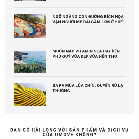
NGỠ NGÀNG CON ĐƯỜNG BÍCH HỌA
VẠN NGƯỜI MÊ DÀI GẦN 1KM Ở HUẾ
MUỐN NẠP VITAMIN SEA HÃY ĐẾN
PHÚ QUÝ VỪA ĐẸP VỪA NÊN THƠ
SA PA MÙA LÚA CHÍN, QUYẾN RŨ LẠ
THƯỜNG
BẠN CÓ HÀI LÒNG VỚI SẢN PHẨM VÀ DỊCH VỤ
CỦA UMOVE KHÔNG?