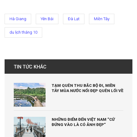
Hà Giang
Yên Bái
Đà Lạt
Miền Tây
du lịch tháng 10
TIN TỨC KHÁC
TẠM QUÊN THU BẮC BỘ ĐI, MIỀN
TÂY MÙA NƯỚC NỔI ĐẸP QUÊN LỐI VỀ
NHỮNG ĐIỂM ĐẾN VIỆT NAM “CỨ
ĐỨNG VÀO LÀ CÓ ẢNH ĐẸP”