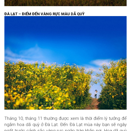
ĐÀ LẠT – ĐIỂM ĐẾN VÀNG RỰC MÀU DÃ QUỲ
Tháng 10, tháng 11 thường được xem là thời điểm lý tưởng để
ngắm hoa dã quỳ ở Đà Lạt. Đến Đà Lạt mùa này bạn sẽ ngây
ngất trước cảnh sắc vàng rực ngập tràn khắp nơi. Hoa dã quỳ