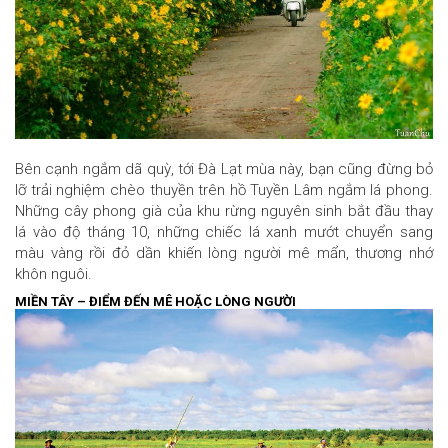
Bên cạnh ngắm dã quỳ, tới Đà Lạt mùa này, bạn cũng đừng bỏ
lỡ trải nghiệm chèo thuyền trên hồ Tuyền Lâm ngắm lá phong.
Những cây phong già của khu rừng nguyên sinh bắt đầu thay
lá vào độ tháng 10, những chiếc lá xanh mướt chuyển sang
màu vàng rồi đỏ dần khiến lòng người mê mẩn, thương nhớ
khôn nguôi.
MIỀN TÂY – ĐIỂM ĐẾN MÊ HOẶC LÒNG NGƯỜI