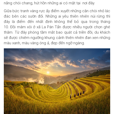
nắng chói chang, hút hồn những ai có mặt tại nơi đây.
Giữa bức tranh vàng rực ấy điểm xuyết những căn chòi nhỏ lác
đác bên các sườn đối. Những ai yêu thiên nhiên núi rừng thì
đây là điểm đến nhất định không thể bỏ qua trong tháng
10. Đồi mâm xôi ở xã La Pán Tẩn được nhiều người chọn ghé
thăm. Từ đây phóng tầm mắt bao quát cả triền đồi, du khách
sẽ được chiêm ngưỡng khung cảnh thiên nhiên đan xen những
màu xanh, màu vàng óng ả, đẹp đến ngỡ ngàng.