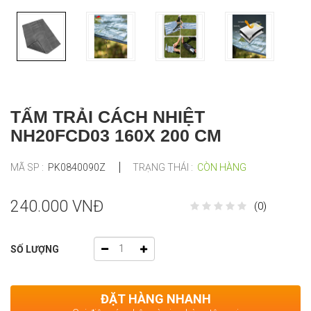
TẤM TRẢI CÁCH NHIỆT
NH20FCD03 160X 200 CM
MÃ SP :
PK0840090Z
TRẠNG THÁI :
CÒN HÀNG
240.000 VNĐ
(0)
SỐ LƯỢNG
ĐẶT HÀNG NHANH