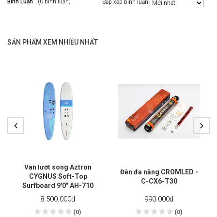
Bình Luận
(0 bình luận)
Sắp xếp bình luận:
SẢN PHẨM XEM NHIỀU NHẤT
Ván lướt sóng Aztron
Đèn đa năng CROMLED -
CYGNUS Soft-Top
C-CX6-T30
Surfboard 9'0" AH-710
8.500.000
đ
990.000
đ
(0)
(0)