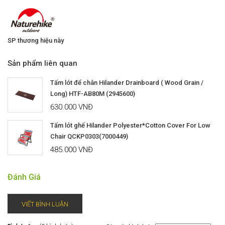
SP thương hiệu này
Sản phẩm liên quan
Tấm lót để chân Hilander Drainboard ( Wood Grain /
Long) HTF-AB80M (2945600)
630.000 VNĐ
Tấm lót ghế Hilander Polyester*Cotton Cover For Low
Chair QCKP0303(7000449)
485.000 VNĐ
Đánh Giá
VIẾT BÌNH LUẬN