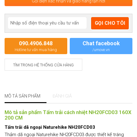
Gọi điện xác nhận và giao hàng tận nơi
090.4906.848
Chat facebook
Hotline tư vấn mua hàng
/umove.vn
TÌM TRONG HỆ THỐNG CỬA HÀNG
MÔ TẢ SẢN PHẨM
ĐÁNH GIÁ
Mô tả sản phẩm Tấm trải cách nhiệt NH20FCD03 160X
200 CM
Tấm trải dã ngoại Naturehike NH20FCD03
Thảm dã ngoại Naturehike NH20FCD03 được thiết kế tráng