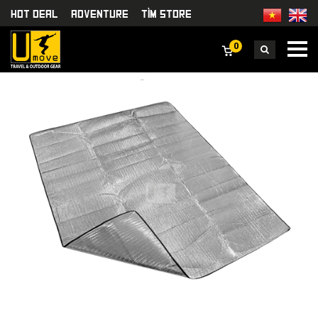
HOT DEAL
Adventure
TÌm Store
0