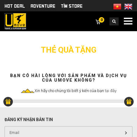
HOT DEAL
Adventure
TÌm Store
0
THẺ QUÀ TẶNG
BẠN CÓ HÀI LÒNG VỚI SẢN PHẨM VÀ DỊCH VỤ
CỦA UMOVE KHÔNG?
Xin hãy cho chúng tôi biết ý kiến của bạn
tại đây
ĐĂNG KÝ NHẬN BẢN TIN