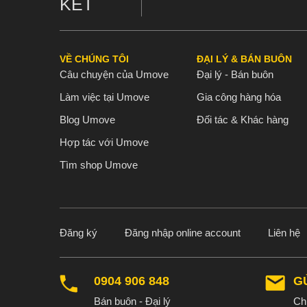
KẾT
VỀ CHÚNG TÔI
ĐẠI LÝ & BÁN BUÔN
Câu chuyện của Umove
Đại lý - Bán buôn
Làm việc tại Umove
Gia công hàng hóa
Blog Umove
Đối tác & Khác hàng
Hợp tác với Umove
Tìm shop Umove
Đăng ký
Đăng nhập online account
Liên hệ
0904 906 848
G
Bán buôn - Đại lý
Chú