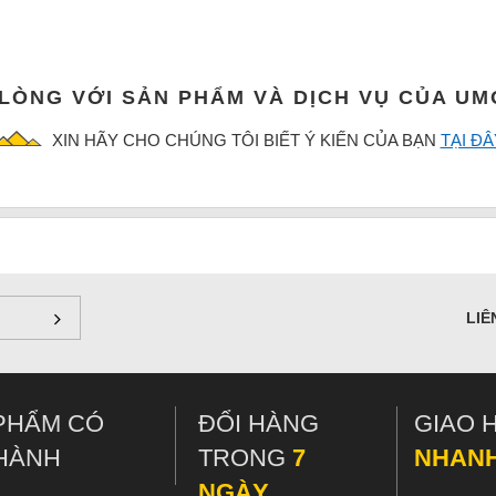
 LÒNG VỚI SẢN PHẨM VÀ DỊCH VỤ CỦA U
XIN HÃY CHO CHÚNG TÔI BIẾT Ý KIẾN CỦA BẠN
TẠI ĐÂ
LIÊ
PHẨM CÓ
ĐỔI HÀNG
GIAO 
HÀNH
TRONG
7
NHAN
NGÀY