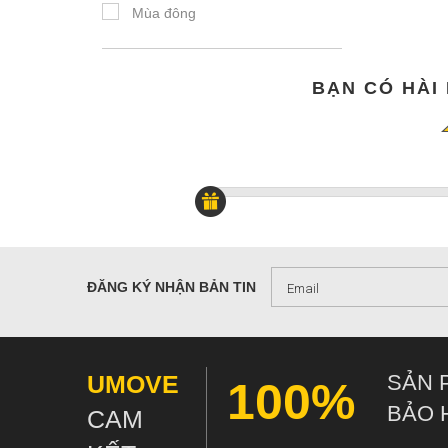
Công tác
Mùa đông
Câu cá
Yoga
BẠN CÓ HÀI
Giải trí
Vượt thác
Chạy
Tennis
ĐĂNG KÝ NHẬN BẢN TIN
UMOVE
SẢN 
100%
BẢO 
CAM