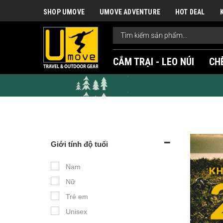
SHOP UMOVE
UMOVE ADVENTURE
HOT DEAL
CẮM TRẠI - LEO NÚI
CH
Giới tính độ tuổi
Nam
Nữ
Trẻ em
Unisex