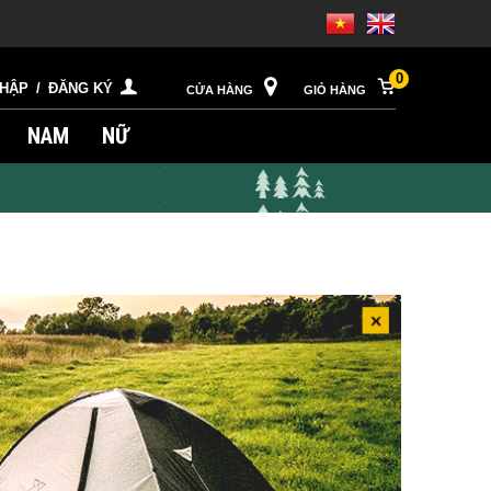
0
NHẬP
/
ĐĂNG KÝ
CỬA HÀNG
GIỎ HÀNG
NAM
NỮ