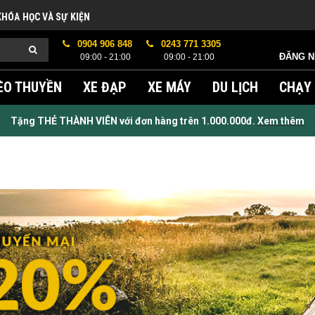
KHÓA HỌC VÀ SỰ KIỆN
0904 906 848
0243 771 3305
ĐĂNG 
09:00 - 21:00
09:00 - 21:00
ÈO THUYỀN
XE ĐẠP
XE MÁY
DU LỊCH
CHẠY
Tặng THẺ THÀNH VIÊN với đơn hàng trên 1.000.000đ.
Xem thêm