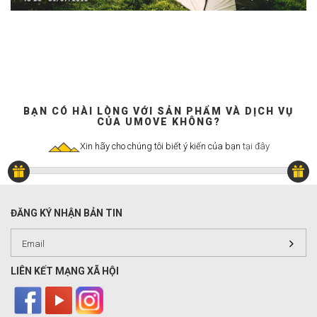
Đi bộ
Đạp xe
Chụp ảnh
Đa hoạt động
Đi học - Đi làm
BẠN CÓ HÀI LÒNG VỚI SẢN PHẨM VÀ DỊCH VỤ
Công tác
CỦA UMOVE KHÔNG?
Câu cá
Xin hãy cho chúng tôi biết ý kiến của bạn
tại đây
Yoga
Giải trí
Vượt thác
ĐĂNG KÝ NHẬN BẢN TIN
Chạy
Tennis
LIÊN KẾT MẠNG XÃ HỘI