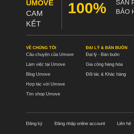
UMOVE
SẢN 
100%
BẢO 
CAM
KẾT
VỀ CHÚNG TÔI
ĐẠI LÝ & BÁN BUÔN
Câu chuyện của Umove
Đại lý - Bán buôn
Làm việc tại Umove
Gia công hàng hóa
Blog Umove
Đối tác & Khác hàng
Hợp tác với Umove
Tìm shop Umove
Đăng ký
Đăng nhập online account
Liên hệ