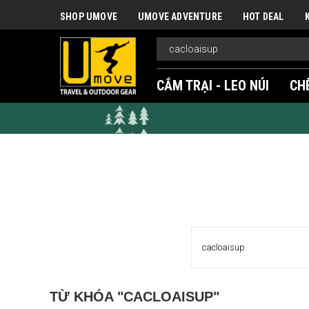
SHOP UMOVE
UMOVE ADVENTURE
HOT DEAL
CẮM TRẠI - LEO NÚI
CH
TỪ KHÓA "CACLOAISUP"