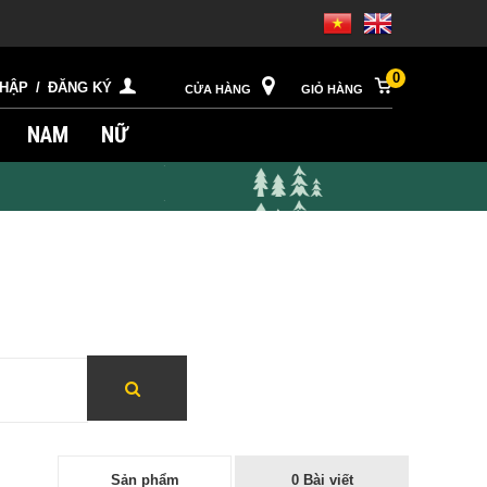
0
NHẬP
/
ĐĂNG KÝ
CỬA HÀNG
GIỎ HÀNG
NAM
NỮ
Sản phẩm
0 Bài viết