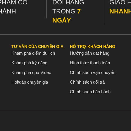
PHẨM CÓ
ĐỔI HÀNG
GIAO 
HÀNH
TRONG
7
NHAN
NGÀY
TƯ VẤN CỦA CHUYÊN GIA
HỖ TRỢ KHÁCH HÀNG
Khám phá điểm du lịch
Hướng dẫn đặt hàng
Khám phá kỹ năng
Hình thức thanh toán
Khám phá qua Video
Chính sách vận chuyển
Hỏi/đáp chuyên gia
Chính sách đổi trả
Chính sách bảo hành