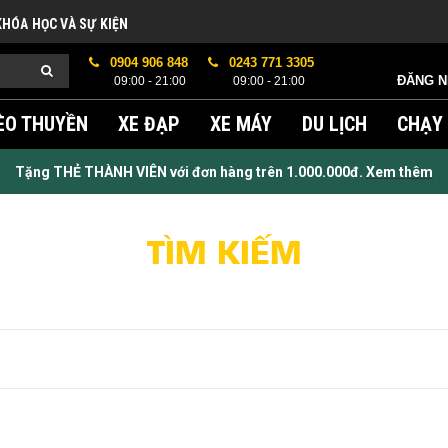
KHÓA HỌC VÀ SỰ KIỆN
0904 906 848
0243 771 3305
ĐĂNG 
09:00 - 21:00
09:00 - 21:00
ÈO THUYỀN
XE ĐẠP
XE MÁY
DU LỊCH
CHẠY
Tặng THẺ THÀNH VIÊN với đơn hàng trên 1.000.000đ.
Xem thêm
TÌM KIẾM