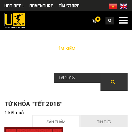
HOT DEAL
Adventure
TÌm Store
0
TÌM KIẾM
TỪ KHÓA "TẾT 2018"
1 kết quả
SẢN PHẨM
TIN TỨC