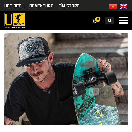
HOT DEAL
Adventure
TÌm Store
0