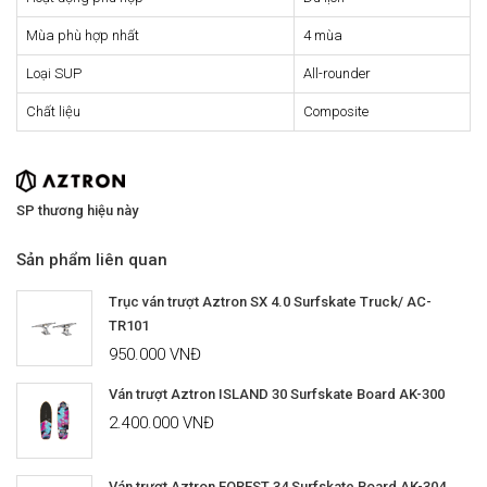
Mùa phù hợp nhất
4 mùa
Loại SUP
All-rounder
Chất liệu
Composite
SP thương hiệu này
Sản phẩm liên quan
Trục ván trượt Aztron SX 4.0 Surfskate Truck/ AC-
TR101
950.000 VNĐ
Ván trượt Aztron ISLAND 30 Surfskate Board AK-300
2.400.000 VNĐ
Ván trượt Aztron FOREST 34 Surfskate Board AK-304