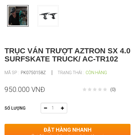
TRỤC VÁN TRƯỢT AZTRON SX 4.0
SURFSKATE TRUCK/ AC-TR102
MÃ SP :
PK0750158Z
TRẠNG THÁI :
CÒN HÀNG
950.000 VNĐ
(0)
SỐ LƯỢNG
ĐẶT HÀNG NHANH