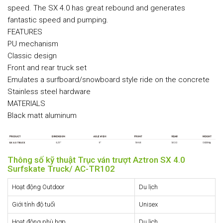
speed. The SX 4.0 has great rebound and generates
fantastic speed and pumping.
FEATURES
PU mechanism
Classic design
Front and rear truck set
Emulates a surfboard/snowboard style ride on the concrete
Stainless steel hardware
MATERIALS
Black matt aluminum
Thông số kỹ thuật Trục ván trượt Aztron SX 4.0
Surfskate Truck/ AC-TR102
Hoạt động Outdoor
Du lịch
Giới tính độ tuổi
Unisex
Hoạt động phù hợp
Du lịch