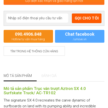
Gọi điện xác nhận và giao hàng tận nơi
090.4906.848
Chat facebook
Hotline tư vấn mua hàng
/umove.vn
TÌM TRONG HỆ THỐNG CỬA HÀNG
MÔ TẢ SẢN PHẨM
ĐÁNH GIÁ
Mô tả sản phẩm Trục ván trượt Aztron SX 4.0
Surfskate Truck/ AC-TR102
The signature SX 4.0 recreates the carve dynamic of
surfboards on land with its pumping ability and incredible