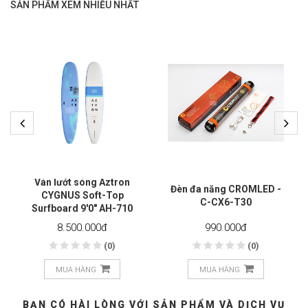
SẢN PHẨM XEM NHIỀU NHẤT
Ván lướt sóng Aztron
Đèn đa năng CROMLED -
CYGNUS Soft-Top
C-CX6-T30
Surfboard 9'0" AH-710
8.500.000
đ
990.000
đ
(0)
(0)
MUA HÀNG
MUA HÀNG
BẠN CÓ HÀI LÒNG VỚI SẢN PHẨM VÀ DỊCH VỤ