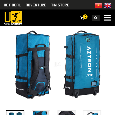
HOT DEAL
Adventure
TÌm Store
0