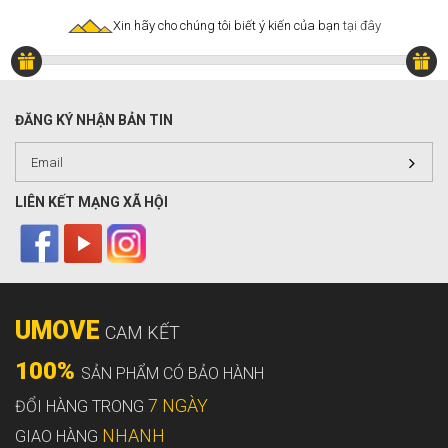
Xin hãy cho chúng tôi biết ý kiến của bạn
tại đây
ĐĂNG KÝ NHẬN BẢN TIN
LIÊN KẾT MẠNG XÃ HỘI
UMOVE
CAM KẾT
100%
SẢN PHẨM CÓ BẢO HÀNH
7 NGÀY
ĐỔI HÀNG TRONG
NHANH
GIAO HÀNG