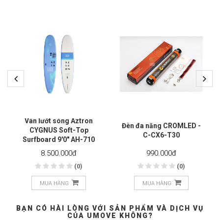
Ván lướt sóng Aztron
Đèn đa năng CROMLED -
CYGNUS Soft-Top
C-CX6-T30
Surfboard 9'0" AH-710
8.500.000
đ
990.000
đ
(0)
(0)
MUA HÀNG
MUA HÀNG
BẠN CÓ HÀI LÒNG VỚI SẢN PHẨM VÀ DỊCH VỤ
CỦA UMOVE KHÔNG?