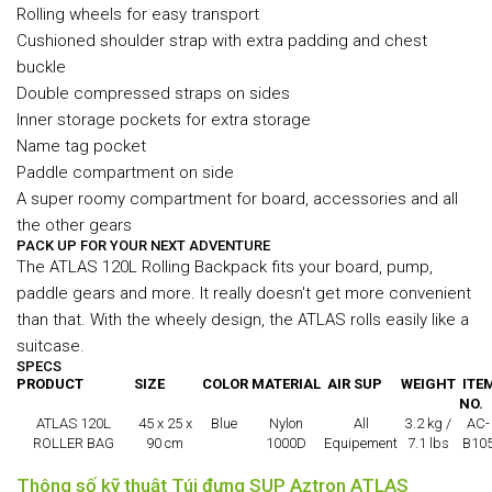
Rolling wheels for easy transport
Cushioned shoulder strap with extra padding and chest
buckle
Double compressed straps on sides
Inner storage pockets for extra storage
Name tag pocket
Paddle compartment on side
A super roomy compartment for board, accessories and all
the other gears
PACK UP FOR YOUR NEXT ADVENTURE
The ATLAS 120L Rolling Backpack fits your board, pump,
paddle gears and more. It really doesn't get more convenient
than that. With the wheely design, the ATLAS rolls easily like a
suitcase.
SPECS
PRODUCT
SIZE
COLOR
MATERIAL
AIR SUP
WEIGHT
ITE
NO.
ATLAS 120L
45 x 25 x
Blue
Nylon
All
3.2 kg /
AC-
ROLLER BAG
90 cm
1000D
Equipement
7.1 lbs
B10
Thông số kỹ thuật Túi đựng SUP Aztron ATLAS