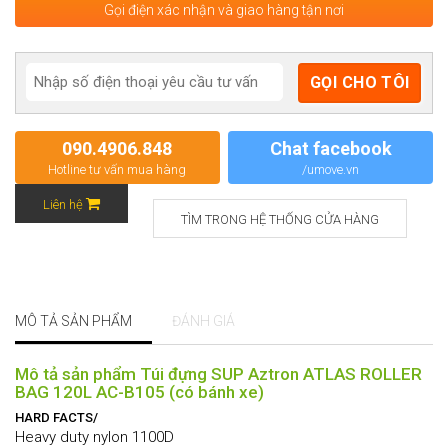
Gọi điện xác nhận và giao hàng tận nơi
090.4906.848
Chat facebook
Hotline tư vấn mua hàng
/umove.vn
Liên hệ
TÌM TRONG HỆ THỐNG CỬA HÀNG
MÔ TẢ SẢN PHẨM
ĐÁNH GIÁ
Mô tả sản phẩm Túi đựng SUP Aztron ATLAS ROLLER
BAG 120L AC-B105 (có bánh xe)
HARD FACTS/
Heavy duty nylon 1100D