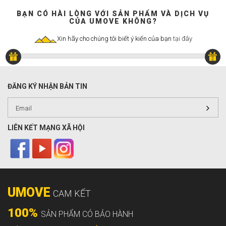
BẠN CÓ HÀI LÒNG VỚI SẢN PHẨM VÀ DỊCH VỤ
CỦA UMOVE KHÔNG?
Xin hãy cho chúng tôi biết ý kiến của bạn
tại đây
ĐĂNG KÝ NHẬN BẢN TIN
LIÊN KẾT MẠNG XÃ HỘI
UMOVE
CAM KẾT
100%
SẢN PHẨM CÓ BẢO HÀNH