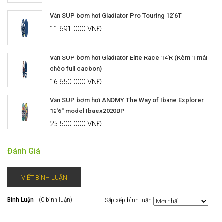
Ván SUP bơm hơi Gladiator Pro Touring 12'6T
11.691.000 VNĐ
Ván SUP bơm hơi Gladiator Elite Race 14'R (Kèm 1 mái
chèo full cacbon)
16.650.000 VNĐ
Ván SUP bơm hơi ANOMY The Way of Ibane Explorer
12'6'' model Ibaex2020BP
25.500.000 VNĐ
Đánh Giá
VIẾT BÌNH LUẬN
Bình Luận
(0 bình luận)
Sắp xếp bình luận: