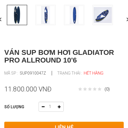
VÁN SUP BƠM HƠI GLADIATOR
PRO ALLROUND 10'6
MÃ SP :
SUP0910047Z
TRẠNG THÁI :
HẾT HÀNG
11.800.000 VNĐ
(0)
SỐ LƯỢNG
LIÊN HỆ