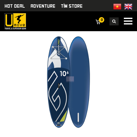
HOT DEAL
Adventure
TÌm Store
0