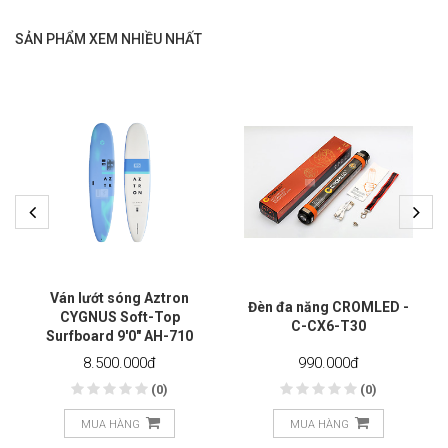
SẢN PHẨM XEM NHIỀU NHẤT
Ván lướt sóng Aztron
Đèn đa năng CROMLED -
CYGNUS Soft-Top
C-CX6-T30
Surfboard 9'0" AH-710
8.500.000
đ
990.000
đ
(0)
(0)
MUA HÀNG
MUA HÀNG