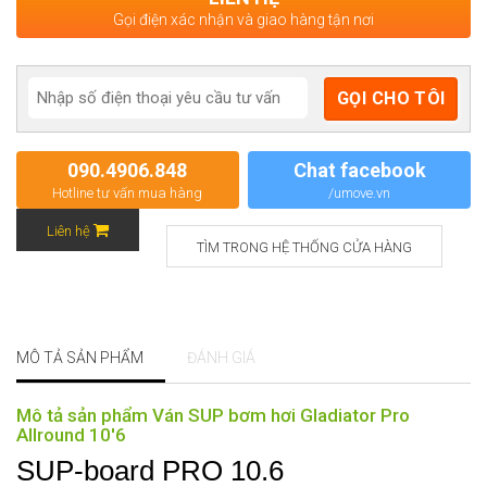
Gọi điện xác nhận và giao hàng tận nơi
090.4906.848
Chat facebook
Hotline tư vấn mua hàng
/umove.vn
Liên hệ
TÌM TRONG HỆ THỐNG CỬA HÀNG
MÔ TẢ SẢN PHẨM
ĐÁNH GIÁ
Mô tả sản phẩm Ván SUP bơm hơi Gladiator Pro
Allround 10'6
SUP-board PRO 10.6