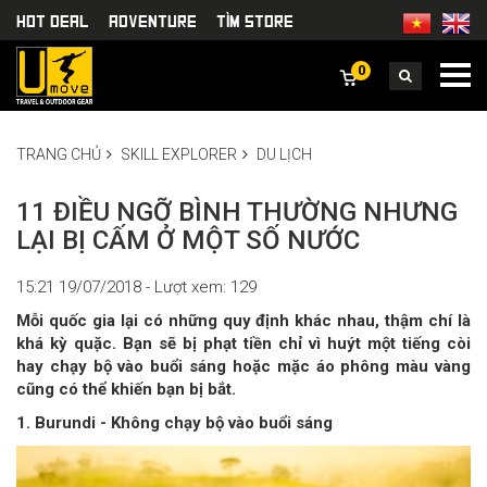
HOT DEAL
Adventure
TÌm Store
0
TRANG CHỦ
SKILL EXPLORER
DU LỊCH
11 ĐIỀU NGỠ BÌNH THƯỜNG NHƯNG
LẠI BỊ CẤM Ở MỘT SỐ NƯỚC
15:21 19/07/2018 - Lượt xem: 129
Mỗi quốc gia lại có những quy định khác nhau, thậm chí là
khá kỳ quặc. Bạn sẽ bị phạt tiền chỉ vì huýt một tiếng còi
hay chạy bộ vào buổi sáng hoặc mặc áo phông màu vàng
cũng có thể khiến bạn bị bắt.
1. Burundi - Không chạy bộ vào buổi sáng