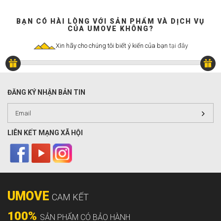
BẠN CÓ HÀI LÒNG VỚI SẢN PHẨM VÀ DỊCH VỤ
CỦA UMOVE KHÔNG?
Xin hãy cho chúng tôi biết ý kiến của bạn
tại đây
ĐĂNG KÝ NHẬN BẢN TIN
LIÊN KẾT MẠNG XÃ HỘI
UMOVE
CAM KẾT
100%
SẢN PHẨM CÓ BẢO HÀNH