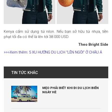
Kenya cấm sử dụng túi nilon. Nếu bạn sở hữu túi nhựa, tiền
phạt tối đa có thể là lên tới 38.000 USD.
Theo Bright Side
>>>Xem thêm: 5 XU HƯỚNG DU LỊCH “LÊN NGÔI” Ở CHÂU Á
TIN TỨC KHÁC
MẸO PHẢI BIẾT KHI ĐI DU LỊCH BIỂN
NGÀY HÈ