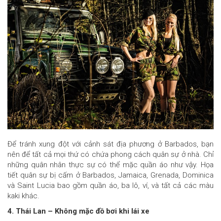
Để tránh xung đột với cảnh sát địa phương ở Barbados, bạn
nên để tất cả mọi thứ có chứa phong cách quân sự ở nhà. Chỉ
những quân nhân thực sự có thể mặc quần áo như vậy. Họa
tiết quân sự bị cấm ở Barbados, Jamaica, Grenada, Dominica
và Saint Lucia bao gồm quần áo, ba lô, ví, và tất cả các màu
kaki khác.
4. Thái Lan – Không mặc đồ bơi khi lái xe