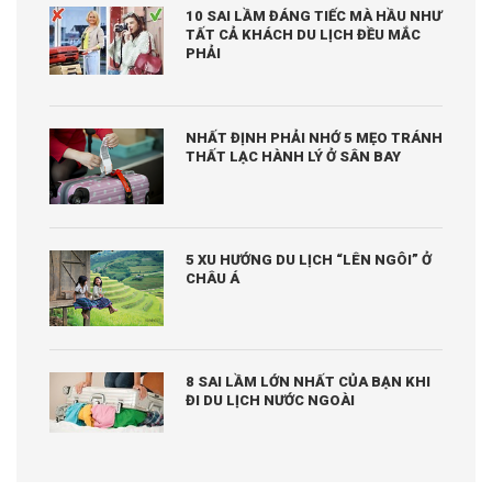
10 SAI LẦM ĐÁNG TIẾC MÀ HẦU NHƯ
TẤT CẢ KHÁCH DU LỊCH ĐỀU MẮC
PHẢI
NHẤT ĐỊNH PHẢI NHỚ 5 MẸO TRÁNH
THẤT LẠC HÀNH LÝ Ở SÂN BAY
5 XU HƯỚNG DU LỊCH “LÊN NGÔI” Ở
CHÂU Á
8 SAI LẦM LỚN NHẤT CỦA BẠN KHI
ĐI DU LỊCH NƯỚC NGOÀI