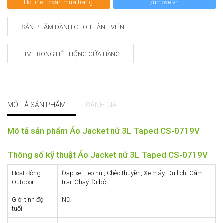
Hotline tư vấn mua hàng
/umove.vn
SẢN PHẨM DÀNH CHO THÀNH VIÊN
TÌM TRONG HỆ THỐNG CỬA HÀNG
MÔ TẢ SẢN PHẨM
ĐÁNH GIÁ
Mô tả sản phẩm Áo Jacket nữ 3L Taped CS-0719V
Thông số kỹ thuật Áo Jacket nữ 3L Taped CS-0719V
Hoạt động
Đạp xe, Leo núi, Chèo thuyền, Xe máy, Du lịch, Cắm
Outdoor
trại, Chạy, Đi bộ
Giới tính độ
Nữ
tuổi