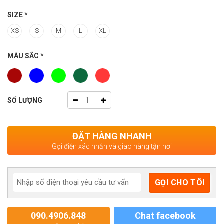
SIZE
*
XS
S
M
L
XL
MÀU SẮC
*
SỐ LƯỢNG
ĐẶT HÀNG NHANH
Gọi điện xác nhận và giao hàng tận nơi
090.4906.848
Chat facebook