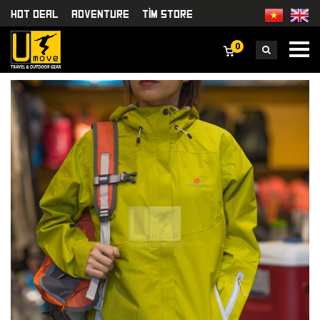
HOT DEAL
Adventure
TÌm Store
0