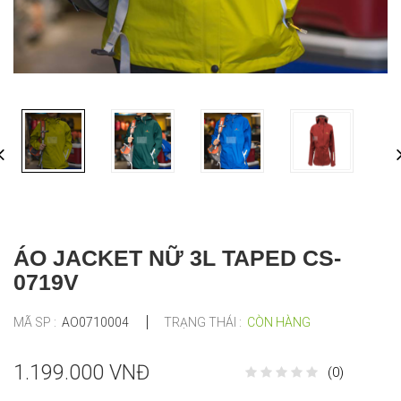
ÁO JACKET NỮ 3L TAPED CS-
0719V
MÃ SP :
AO0710004
TRẠNG THÁI :
CÒN HÀNG
1.199.000 VNĐ
(0)