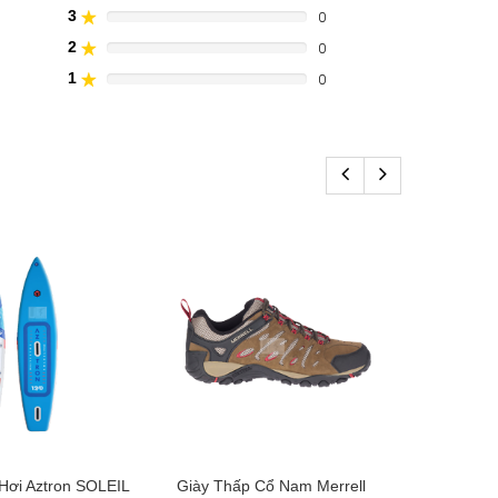
(danger)
Complete
3
0
40%
(danger)
Complete
2
0
20%
(danger)
Complete
1
0
0%
(danger)
Complete
(danger)
ơi Aztron SOLEIL
Giày Thấp Cổ Nam Merrell
ÁO P