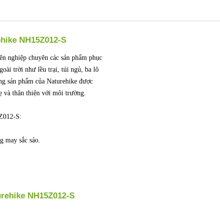
ehike NH15Z012-S
ên nghiệp chuyên các sản phẩm phục
oài trời như lều trại, túi ngủ, ba lô
ng sản phẩm của Naturehike được
ẹ và thân thiện với môi trường.
5Z012-S:
g may sắc sảo.
urehike NH15Z012-S