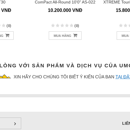
T30
ComPact All-Round 10'0" AS-022
XTREME Touri
0 VNĐ
10.200.000 VNĐ
15.80
(0)
(0)
NG
MUA HÀNG
MUA
 LÒNG VỚI SẢN PHẨM VÀ DỊCH VỤ CỦA U
XIN HÃY CHO CHÚNG TÔI BIẾT Ý KIẾN CỦA BẠN
TẠI ĐÂ
LIÊ