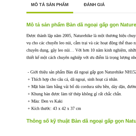
MÔ TẢ SẢN PHẨM
ĐÁNH GIÁ
Mô tả sản phẩm Bàn dã ngoại gấp gọn Natur
Được thành lập năm 2005, Naturehike là một thương hiệu chuy
vụ cho các chuyến leo núi, cắm trại và các hoạt động thể thao ng
chuyên dụng, gậy leo núi… Với hơn 10 năm kinh nghiệm, nhữ
thiết kế một cách chuyên nghiệp với ưu điểm là trọng lượng nh
- Giới thiệu sản phẩm Bàn dã ngoại gấp gọn Naturehike NH1
+ Thích hợp cho câu cá, dã ngoại, sinh hoạt cá nhân.
+ Mặt bàn làm bằng vải bố dù cordura siêu bền, dày dặn, đườn
+ Khung bàn được làm từ thép không gỉ rất chắc chắn.
+ Màu: Đen vs Kaki
+ Kích thước: 43 x 42 x 37 cm
Thông số kỹ thuật Bàn dã ngoại gấp gọn Nat