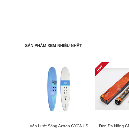
SẢN PHẨM XEM NHIỀU NHẤT
i AZTRON
Ván Lướt Sóng Aztron CYGNUS
Đèn Đa Năng C