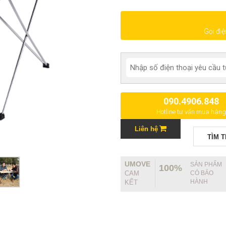
Gọi đi
090.4906.848
Hotline tư vấn mua hàng
Liên hệ
TÌM 
UMOVE
SẢN PHẨM
100%
CAM
CÓ BẢO
HÀNH
KẾT