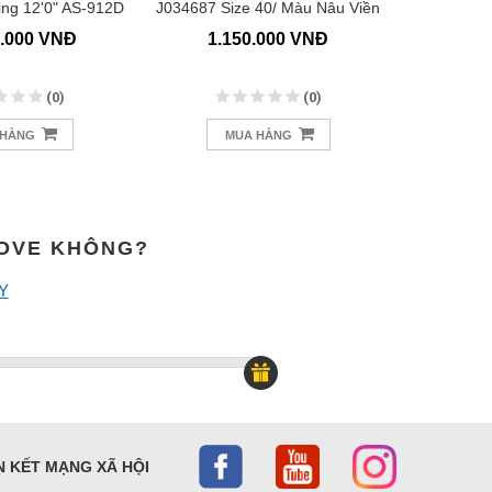
ng 12'0" AS-912D
J034687 Size 40/ Màu Nâu Viền
Đỏ
0.000 VNĐ
1.150.000 VNĐ
1.
(0)
(0)
 HÀNG
MUA HÀNG
M
MOVE KHÔNG?
Y
N KẾT MẠNG XÃ HỘI