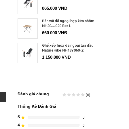
865.000 VNĐ
Bàn vải dã ngoại hợp kim nhôm
NH20JJ020 Be/ L
660.000 VNĐ
Ghế xếp Inox dã ngoại tựa đầu
NatureHike NH18Y060-Z
1.150.000 VNĐ
Đánh giá chung
(0)
Thống Kê Đánh Giá
5
0
80%
Complete
4
0
60%