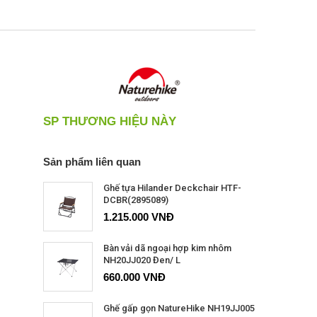
SP THƯƠNG HIỆU NÀY
Sản phẩm liên quan
Ghế tựa Hilander Deckchair HTF-
DCBR(2895089)
1.215.000 VNĐ
Bàn vải dã ngoại hợp kim nhôm
NH20JJ020 Đen/ L
660.000 VNĐ
Ghế gấp gọn NatureHike NH19JJ005