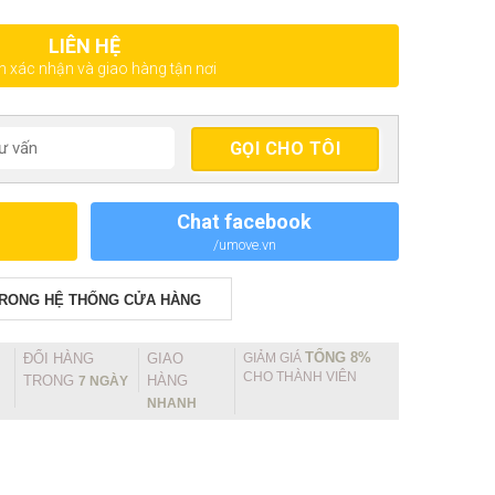
LIÊN HỆ
ện xác nhận và giao hàng tận nơi
Chat facebook
/umove.vn
TRONG HỆ THỐNG CỬA HÀNG
TỔNG 8%
ĐỔI HÀNG
GIAO
GIẢM GIÁ
CHO THÀNH VIÊN
TRONG
HÀNG
7 NGÀY
NHANH