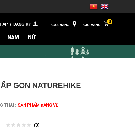
0
NHẬP
/
ĐĂNG KÝ
CỬA HÀNG
GIỎ HÀNG
NAM
NỮ
GẤP GỌN NATUREHIKE
 THÁI :
SẢN PHẨM ĐANG VỀ
(0)