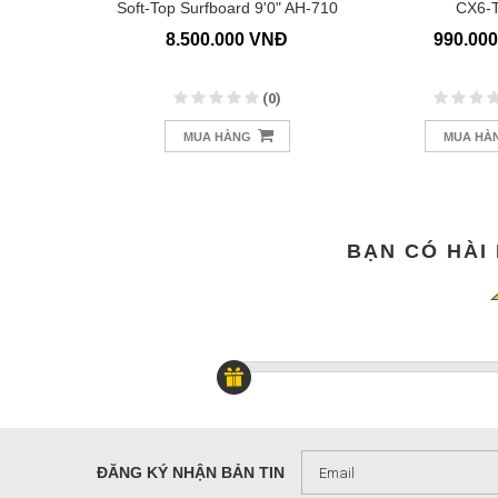
Touring AS-
Soft-Top Surfboard 9'0" AH-710
CX6-
2
 VNĐ
8.500.000 VNĐ
990.00
(0)
(0)
MUA HÀNG
MUA HÀ
BẠN CÓ HÀI
ĐĂNG KÝ NHẬN BẢN TIN