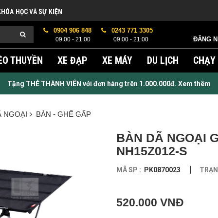
KHÓA HỌC VÀ SỰ KIỆN
0904 906 848
0243 771 3305
ĐĂNG 
09:00 - 21:00
09:00 - 21:00
ÈO THUYỀN
XE ĐẠP
XE MÁY
DU LỊCH
CHẠY
Tặng THẺ THÀNH VIÊN với đơn hàng trên 1.000.000đ.
Xem thêm
Ã NGOẠI
BÀN - GHẾ GẤP
BÀN DÃ NGOẠI 
NH15Z012-S
MÃ SP :
PK0870023
TRẠNG
520.000 VNĐ