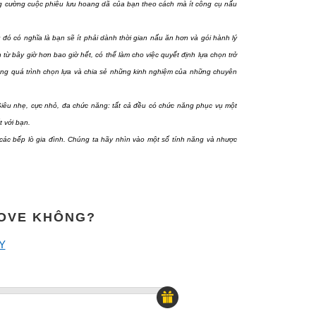
ăng cường cuộc phiêu lưu hoang dã của bạn theo cách mà ít công cụ nấu
u đó có nghĩa là bạn sẽ ít phải dành thời gian nấu ăn hơn và gói hành lý
ừ bây giờ hơn bao giờ hết, có thể làm cho việc quyết định lựa chọn trở
ong quá trình chọn lựa và chia sẻ những kinh nghiệm của những chuyên
 Siêu nhẹ, cực nhỏ, đa chức năng: tất cả đều có chức năng phục vụ một
t với bạn.
 các bếp lò gia đình. Chúng ta hãy nhìn vào một số tính năng và nhược
ánh nhầm lẫn khi chọn loại bếp thích hợp. Bếp lò, bếp nhiên liệu lỏng,
MOVE KHÔNG?
viết này, Umove sẽ thảo luận các ưu và nhược điểm của từng loại và giải
Y
nh. Những mẫu khác có thể có giá khá cao, nhưng thường cung cấp nhiều
ý đến giá trị mà chúng mang lại. Nếu bạn thường đi du lịch,bạn cần chi
n vài cân chưa tính các thiết bị đi kèm, ngược lại có những loại chỉ vài