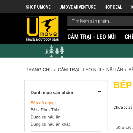
SHOP UMOVE
UMOVE ADVENTURE
HOT DEAL
CẮM TRẠI - LEO NÚI
CH
TRANG CHỦ
CẮM TRẠI - LEO NÚI
NẤU ĂN
B
BẾP
Danh mục sản phẩm
Bếp dã ngoại
Chưa có sả
Bát - Đĩa - Thìa...
Dụng cụ nấu ăn
Dụng cụ nấu ăn khác
Một ly cafe