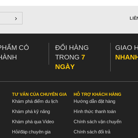
ài đăng này sẽ tập trung nhiều hơn vào các tùy chọn bếp nhỏ vì giúp cho việc đi đường dài trở nê
và đun sôi
- Hầu hết những người ưa du lịch ngày nay đều làm những bữa ăn đơn giản như chỉ cầ
 bếp dã ngoại là để đun sôi nước, không nhất thiết phải nấu.
LIÊ
sôi
- Nếu bạn muốn có khả năng nấu các món ăn phức tạp hơn, chắc chắn bạn sẽ muốn có một bếp
hưng không phải tất cả loại này đều có khả năng đó. Kiểm soát nhiệt độ sôi có thể là một tín
 đồng quê.
PHẨM CÓ
ĐỔI HÀNG
GIAO 
 Nếu bạn định đi du lịch theo nhóm, bạn nên có ít nhất một bếp nhỏ cho hai người. Bếp nhẹ rấ
 nướng riêng nếu muốn. Bếp nhóm thì ít phải chờ đợi,tiết kiệm thời gian chờ bữa tối, đặc biệt 
HÀNH
TRONG
7
NHAN
bạn sẽ muốn có một cái bếp vững chắc với một đế rộng sẽ xử lý những chiếc nồi lớn hơn.
NGÀY
ng đưa ra một thách thức khác đối với bếp lò
: làm tan tuyết cho nước uống. Điều này có ngh
i hoạt động tốt trong điều kiện đông lạnh. Trong số các nhóm bếp được liệt kê dưới đây, chỉ 
 hoạt động tốt trong mùa đông, nhưng điều kiện thời tiết cực lạnh không thực sự là những gì mà 
- Bạn sẽ muốn tránh bếp của bạn bị đổ bằng mọi giá. Nếu bạn có kế hoạch nấu những bữa ăn lớ
TƯ VẤN CỦA CHUYÊN GIA
HỖ TRỢ KHÁCH HÀNG
trên mặt đất. Chậu nhỏ hơn nấu trên bếp lò thẳng đứng sẽ hoạt động tốt, nhưng chúng có xu hư
Khám phá điểm du lịch
Hướng dẫn đặt hàng
ong gió
- Bếp dã ngoại rất kị gió. Gió mạnh sẽ làm mất nhiệt trước khi nó tràn vào nồi, làm ch
Khám phá kỹ năng
Hình thức thanh toán
p lò tích hợp) và một số khác thì hoạt động rất kém (bếp củi, bếp lò, bếp lò nhiên liệu rắn). Vì
 này là bếp lò vì nó có thể gây nguy hiểm cho việc đốt nóng bình xăng. ờng là khá dễ dàng để là
Khám phá qua Video
Chính sách vận chuyển
- Nguy cơ cháy rừng là một vấn đề quan trọng đối với bất kỳ người sử dụng bếp ở bất kỳ mùa n
Hỏi/đáp chuyên gia
Chính sách đổi trả
 chống cháy rừng khác nhau ở từng nơi, vì vậy hãy kiểm tra các quy định cụ thể trong khu vực