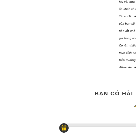
khi trải qu
ăn khác có 
Tin vui là 
của bạn sẽ 
nên rất khó
gia trong lĩ
Có rất nhiề
mục đích nhấ
Bếp thường 
điểm của cá
Các yếu t
Loại bếp
- 
BẠN CÓ HÀI
bếp lò đốt 
thích cách 
Gía
- Bếp d
tiện lợi hơ
tiêu nhiều 
Trọng lượn