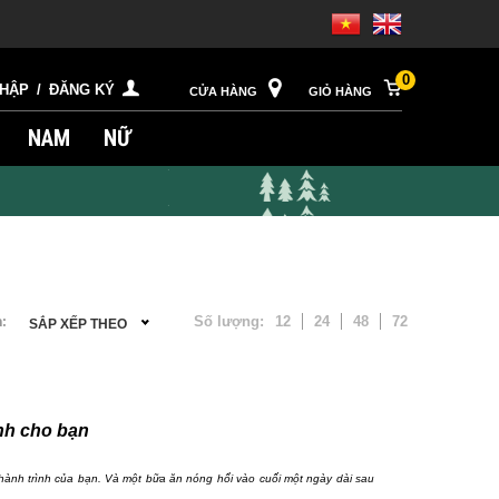
0
NHẬP
/
ĐĂNG KÝ
CỬA HÀNG
GIỎ HÀNG
NAM
NỮ
Số lượng:
12
24
48
72
:
SẮP XẾP THEO
nh cho bạn
hành trình của bạn. Và một bữa ăn nóng hổi vào cuối một ngày dài sau