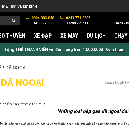
KHÓA HỌC VÀ SỰ KIỆN
0904 906 848
0243 771 3305
ĐĂNG 
09:00 - 21:00
09:00 - 21:00
ÈO THUYỀN
XE ĐẠP
XE MÁY
DU LỊCH
CHẠY
Tặng THẺ THÀNH VIÊN với đơn hàng trên 1.000.000đ.
Xem thêm
ẾP DÃ NGOẠI
 DÃ NGOẠI
Xem sản phẩm
n phẩm nào trong danh mục
Những loại bếp gas dã ngoại dà
 ấm áp vào một buổi sáng yên tĩnh là về khởi đầu hoàn hảo cho bất cứ ngày nào trong chuyến 