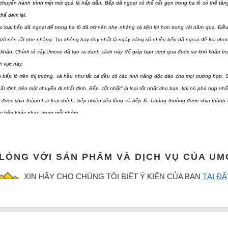
a chuyến hành trình mệt mỏi quả là hấp dẫn. Bếp dã ngoại có thể cất gọn trong ba lô có thể t
thể đem lại.
các loại bếp dã ngoại để trong ba lô đã trở nên nhẹ nhàng và tiện lợi hơn trong vài năm qua. Điề
trở nên rất nhẹ nhàng. Tin không hay duy nhất là ngày càng có nhiều bếp dã ngoại để lựa chọn t
 khăn. Chính vì vậy,Umove đã tạo ra danh sách này để giúp bạn vượt qua được sự khó khăn tr
nh vực này.
u bếp lò trên thị trường, và hầu như tất cả đều có các tính năng độc đáo cho mọi trường hợp.
t định trên một chuyến đi nhất định. Bếp "tốt nhất" là loại tốt nhất cho bạn, khi nó phù hợp nhấ
được chia thành hai loại chính: bếp nhiên liệu lỏng và bếp lò. Chúng thường được chia thành
c bếp khác nhau trong mỗi nhóm.
ố cần cân nhắc trước khi chọn bếp dã ngoại
Có rất nhiều loại khác nhau của bếp dã ngoại,bạn nên cân nhắc điều kiện sử dụng của mình đẻ tr
 LÒNG VỚI SẢN PHẨM VÀ DỊCH VỤ CỦA U
nhiên liệu rắn, bếp củi…. bếp dã ngoại là một trong số những lựa chọn phổ biến nhất. Trong bài 
sử dụng tốt nhất của chúng.
XIN HÃY CHO CHÚNG TÔI BIẾT Ý KIẾN CỦA BẠN
TẠI ĐÂ
u lịch có nhiều loại giá cả. Một số có giá rẻ và dễ dàng để mang trong chuyến du lịch một mì
n và độ bền cao hơn. Chúng tôi khuyên bạn nên sử dụng nhiều loại bếp đặc biệt dưới đây và chú 
hơn một chút nếu bạn có kế hoạch sử dụng trong nhiều năm.
g
- Trọng lượng sẽ khác nhau giữa các loại bếp khác nhau. Đầu đốt năng lượng lớn có thể nặng đế