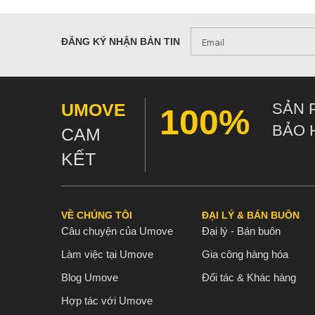
trăm gram. B
Nấu nướng 
hầu hết các
ĐĂNG KÝ NHẬN BẢN TIN
Kiểm soát 
năng này, n
giản ở vùng
UMOVE
SẢN 
Bếp nhóm
-
100%
kiện để nấu
BẢO 
CAM
lớn có thể 
KẾT
Bếp mùa đô
bếp nấu phả
khác có thể
Sự ổn định
VỀ CHÚNG TÔI
ĐẠI LÝ & BÁN BUÔN
sẽ nằm yên 
Câu chuyện của Umove
Đại lý - Bán buôn
Hiệu quả tr
Làm việc tại Umove
Gia công hàng hóa
kiện gió (bế
lệ cho điều
Blog Umove
Đối tác & Khác hàng
Độ an toàn
Hợp tác với Umove
bảo an toàn