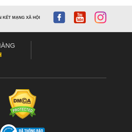
n thú vị và tiện lợi hơn.
n nước đun sôi và làm nóng lại thức ăn. Vì lý do đó, thiết kế chính cho
N KẾT MẠNG XÃ HỘI
 lò với khả năng kiểm soát sôi. Một số bếp ga và bếp ga lỏng có tính
h năng tiện dụng ngay cả khi bạn chỉ có kế hoạch tạo ra các bữa ăn đơn
HÀNG
t tiện lợi cho những trường hợp này nhưng nó không cho mọi người điều
là vào cuối ngày sau chuyến đi dài. Nếu bạn có kế hoạch nấu một bữa ăn
H
ĩa là bạn sẽ sử dụng bếp rất nhiều, do đó bạn sẽ cần thêm nhiên liệu và
có bếp nhiên liệu lỏng mới được chế tạo cho nhiệm vụ này. Các nhóm bếp
chúng được thiết kế.
n trong nồi lớn, hãy lấy một cái bếp với một cái bệ rộng và chắc chắn
ớng ít ổn định hơn, vì vậy hãy nấu ăn cẩn thận.
o bếp của bạn ít hiệu quả hơn. Một số bếp hoạt động tốt hơn trong điều
 lý do đó nên sử dụng tấm chắn gió cho hầu hết các bếp du lịch. Một ngoại
m.
ào trong năm, đặc biệt là trong các điều kiện nóng và khô. Quy tắc đảm
 của bạn. Trong một số khu vực cấm nghiêm ngặt, việc sử dụng lò đều bị