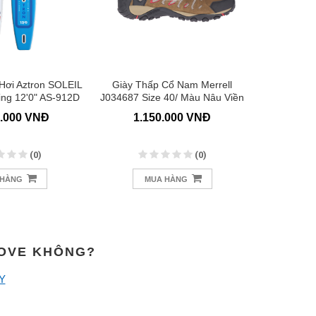
ơi Aztron SOLEIL
Giày Thấp Cổ Nam Merrell
ÁO P
ng 12'0" AS-912D
J034687 Size 40/ Màu Nâu Viền
Đỏ
0.000 VNĐ
1.150.000 VNĐ
1.
(0)
(0)
 HÀNG
MUA HÀNG
M
MOVE KHÔNG?
Y