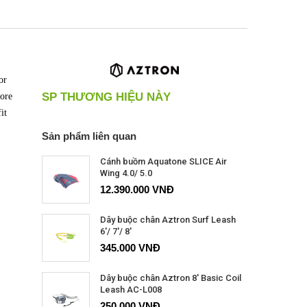
or
SP THƯƠNG HIỆU NÀY
more
it
Sản phẩm liên quan
Cánh buồm Aquatone SLICE Air
Wing 4.0/ 5.0
12.390.000 VNĐ
Dây buộc chân Aztron Surf Leash
6'/ 7'/ 8'
345.000 VNĐ
Dây buộc chân Aztron 8' Basic Coil
Leash AC-L008
250.000 VNĐ