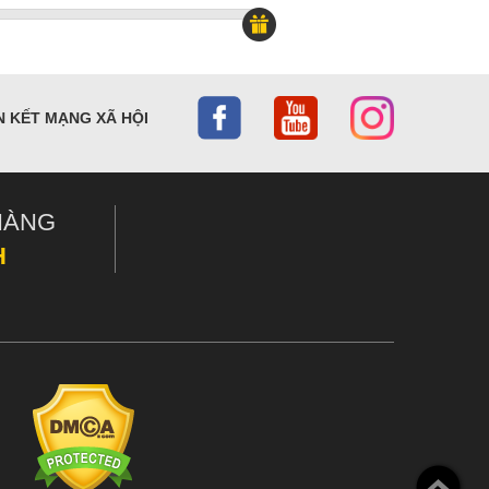
N KẾT MẠNG XÃ HỘI
HÀNG
H