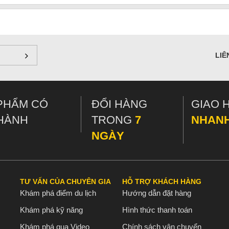
LIÊ
PHẨM CÓ
ĐỔI HÀNG
GIAO 
HÀNH
TRONG
7
NHAN
NGÀY
TƯ VẤN CỦA CHUYÊN GIA
HỖ TRỢ KHÁCH HÀNG
Khám phá điểm du lịch
Hướng dẫn đặt hàng
Khám phá kỹ năng
Hình thức thanh toán
Khám phá qua Video
Chính sách vận chuyển