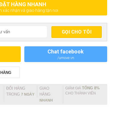
ĐẶT HÀNG NHANH
ện xác nhận và giao hàng tận nơi
Chat facebook
/umove.vn
 HÀNG
TỔNG 8%
ĐỔI HÀNG
GIAO
GIẢM GIÁ
CHO THÀNH VIÊN
TRONG
HÀNG
7 NGÀY
NHANH