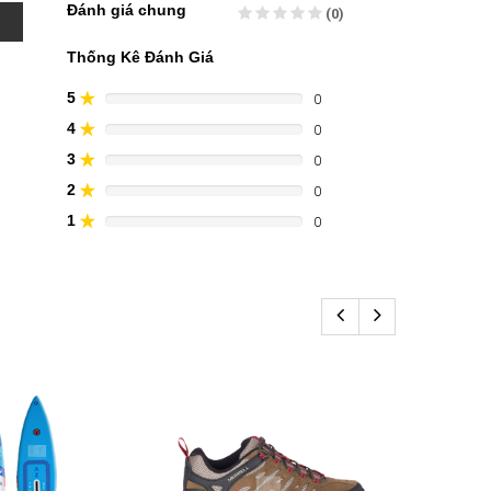
Đánh giá chung
(0)
Thống Kê Đánh Giá
5
0
80%
Complete
4
0
60%
(danger)
Complete
3
0
40%
(danger)
Complete
2
0
20%
(danger)
Complete
1
0
0%
(danger)
Complete
(danger)