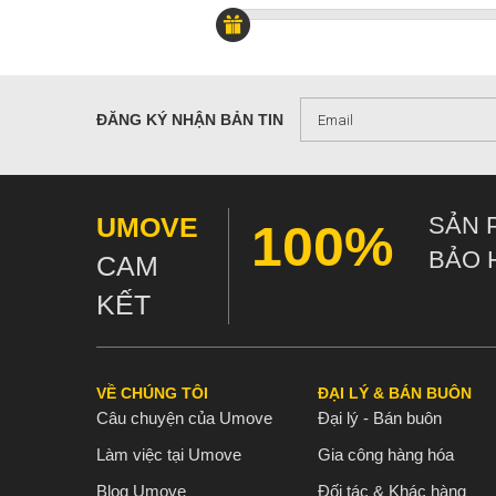
ĐĂNG KÝ NHẬN BẢN TIN
UMOVE
SẢN 
100%
BẢO 
CAM
KẾT
VỀ CHÚNG TÔI
ĐẠI LÝ & BÁN BUÔN
Câu chuyện của Umove
Đại lý - Bán buôn
Làm việc tại Umove
Gia công hàng hóa
Blog Umove
Đối tác & Khác hàng