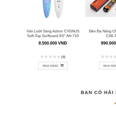
i AZTRON
Ván Lướt Sóng Aztron CYGNUS
Đèn Đa Năng C
Touring AS-
Soft-Top Surfboard 9'0" AH-710
CX6-
2
 VNĐ
8.500.000 VNĐ
990.00
(0)
(0)
MUA HÀNG
MUA HÀ
BẠN CÓ HÀI