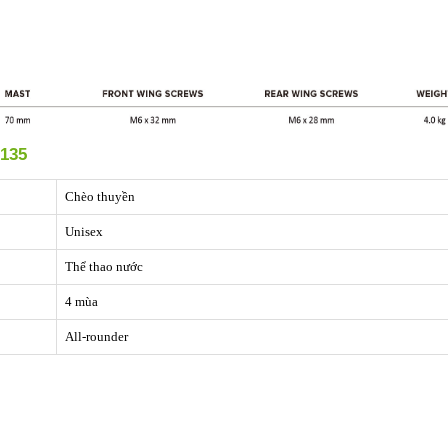
-135
Chèo thuyền
Unisex
Thể thao nước
4 mùa
All-rounder