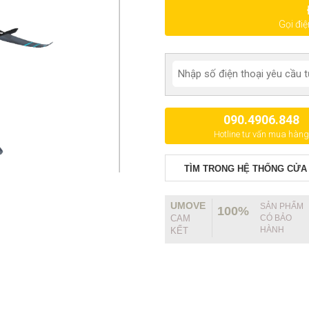
Gọi đi
090.4906.848
Hotline tư vấn mua hàng
TÌM TRONG HỆ THỐNG CỬA
UMOVE
SẢN PHẨM
100%
CAM
CÓ BẢO
HÀNH
KẾT