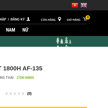
0
NHẬP
/
ĐĂNG KÝ
CỬA HÀNG
GIỎ HÀNG
NAM
NỮ
1800H AF-135
NG THÁI :
CÒN HÀNG
(0)