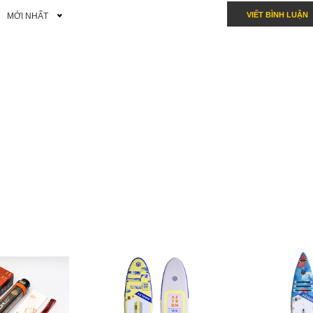
VIẾT BÌNH LUẬN
MỚI NHẤT