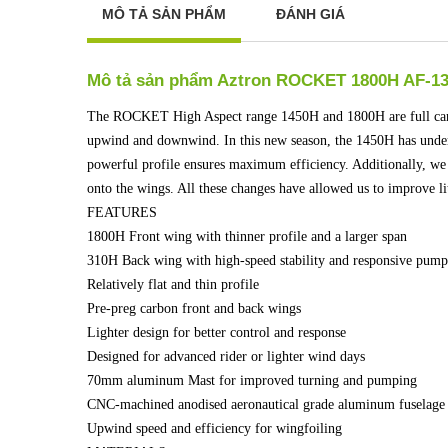
MÔ TẢ SẢN PHẨM
ĐÁNH GIÁ
Mô tả sản phẩm Aztron ROCKET 1800H AF-1
The ROCKET High Aspect range 1450H and 1800H are full carbon 
upwind and downwind. In this new season, the 1450H has underg
powerful profile ensures maximum efficiency. Additionally, we h
onto the wings. All these changes have allowed us to improve li
FEATURES
1800H Front wing with thinner profile and a larger span
310H Back wing with high-speed stability and responsive pump
Relatively flat and thin profile
Pre-preg carbon front and back wings
Lighter design for better control and response
Designed for advanced rider or lighter wind days
70mm aluminum Mast for improved turning and pumping
CNC-machined anodised aeronautical grade aluminum fuselage
Upwind speed and efficiency for wingfoiling