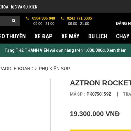
KHÓA HỌC VÀ SỰ KIỆN
0904 906 848
0243 771 3305
ĐĂNG 
09:00 - 21:00
09:00 - 21:00
ÈO THUYỀN
XE ĐẠP
XE MÁY
DU LỊCH
CHẠY
Tặng THẺ THÀNH VIÊN với đơn hàng trên 1.000.000đ.
Xem thêm
 PADDLE BOARD
PHỤ KIỆN SUP
AZTRON ROCKET 
MÃ SP :
PK0750159Z
TRẠ
19.300.000 VNĐ