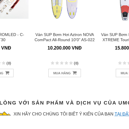
ROMLED - C-
Ván SUP Bơm Hơi Aztron NOVA
Ván SUP Bơm H
T30
ComPact All-Round 10'0" AS-022
XTREME Touri
0 VNĐ
10.200.000 VNĐ
15.80
(0)
(0)
NG
MUA HÀNG
MUA
 LÒNG VỚI SẢN PHẨM VÀ DỊCH VỤ CỦA U
XIN HÃY CHO CHÚNG TÔI BIẾT Ý KIẾN CỦA BẠN
TẠI ĐÂ