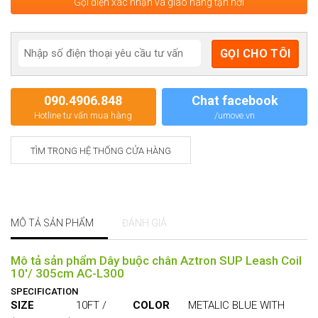
Gọi điện xác nhận và giao hàng tận nơi
090.4906.848
Chat facebook
Hotline tư vấn mua hàng
/umove.vn
TÌM TRONG HỆ THỐNG CỬA HÀNG
MÔ TẢ SẢN PHẨM
ĐÁNH GIÁ
Mô tả sản phẩm Dây buộc chân Aztron SUP Leash Coil
10'/ 305cm AC-L300
SPECIFICATION
SIZE
10FT /
COLOR
METALIC BLUE WITH