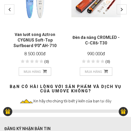
Ván lướt sóng Aztron
Đèn đa năng CROMLED -
CYGNUS Soft-Top
C-CX6-T30
Surfboard 9'0" AH-710
8.500.000
đ
990.000
đ
(0)
(0)
MUA HÀNG
MUA HÀNG
BẠN CÓ HÀI LÒNG VỚI SẢN PHẨM VÀ DỊCH VỤ
CỦA UMOVE KHÔNG?
Xin hãy cho chúng tôi biết ý kiến của bạn
tại đây
ĐĂNG KÝ NHẬN BẢN TIN