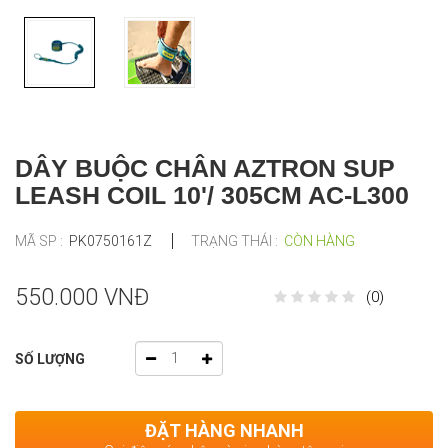
DÂY BUỘC CHÂN AZTRON SUP
LEASH COIL 10'/ 305CM AC-L300
MÃ SP :
PK0750161Z
TRẠNG THÁI :
CÒN HÀNG
550.000 VNĐ
(0)
SỐ LƯỢNG
ĐẶT HÀNG NHANH