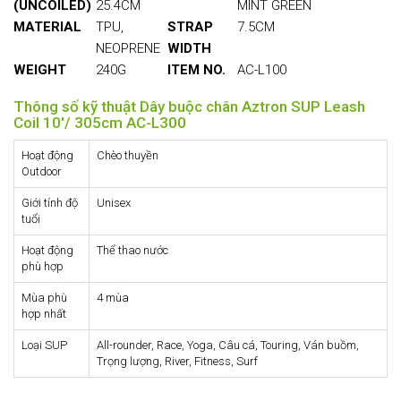
(UNCOILED)
25.4CM
MINT GREEN
MATERIAL
TPU,
STRAP
7.5CM
NEOPRENE
WIDTH
WEIGHT
240G
ITEM NO.
AC-L100
Thông số kỹ thuật Dây buộc chân Aztron SUP Leash
Coil 10'/ 305cm AC-L300
Hoạt động
Chèo thuyền
Outdoor
Giới tính độ
Unisex
tuổi
Hoạt động
Thể thao nước
phù hợp
Mùa phù
4 mùa
hợp nhất
Loại SUP
All-rounder, Race, Yoga, Câu cá, Touring, Ván buồm,
Trọng lượng, River, Fitness, Surf