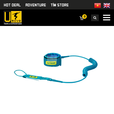
HOT DEAL
Adventure
TÌm Store
0