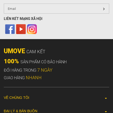
LIÊN KẾT MẠNG XÃ HỘI
UMOVE
CAM KẾT
100%
SẢN PHẨM CÓ BẢO HÀNH
7 NGÀY
ĐỔI HÀNG TRONG
NHANH
GIAO HÀNG
VỀ CHÚNG TÔI
ĐẠI LÝ & BÁN BUÔN