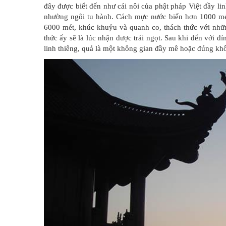
đây được biết đến như cái nôi của phật pháp Việt đầy l
nhường ngôi tu hành. Cách mực nước biển hơn 1000 mé
6000 mét, khúc khuỷu và quanh co, thách thức với nhữ
thức ấy sẽ là lúc nhận được trái ngọt. Sau khi đến với đ
linh thiêng, quả là một không gian đầy mê hoặc đúng kh