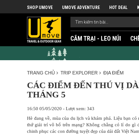
SHOP UMOVE
UMOVE ADVENTURE
HOT DEAL
CẮM TRẠI - LEO NÚI
CH
TRANG CHỦ
TRIP EXPLORER
ĐỊA ĐIỂM
CÁC ĐIỂM ĐẾN THÚ VỊ D
THÁNG 5
16:50 05/05/2020 - Lượt xem: 343
Hè đang về, mùa của du lịch và khám phá. Liệu bạn có
thứ giải trí vô bổ trên mạng? Không chẳng có lí do gì
chinh phục các con đường tuyệt đẹp của dải đất Việt Na