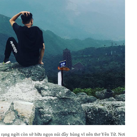
ạng ngời còn sở hữu ngọn núi đầy hùng vĩ nên thơ Yên Tử. Nơi