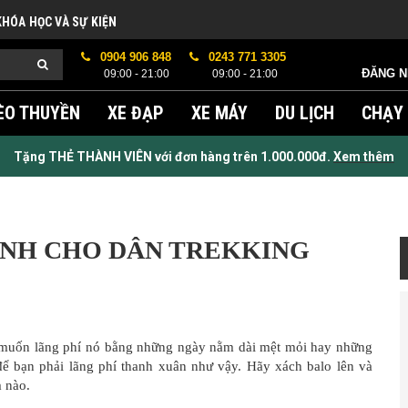
KHÓA HỌC VÀ SỰ KIỆN
0904 906 848
0243 771 3305
ĐĂNG 
09:00 - 21:00
09:00 - 21:00
ÈO THUYỀN
XE ĐẠP
XE MÁY
DU LỊCH
CHẠY
Tặng THẺ THÀNH VIÊN với đơn hàng trên 1.000.000đ.
Xem thêm
ÀNH CHO DÂN TREKKING
 muốn lãng phí nó bằng những ngày nằm dài mệt mỏi hay những
 để bạn phải lãng phí thanh xuân như vậy. Hãy xách balo lên và
m nào.