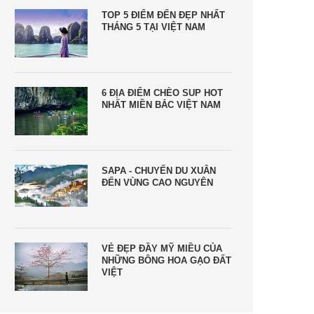
TOP 5 ĐIỂM ĐẾN ĐẸP NHẤT
THÁNG 5 TẠI VIỆT NAM
6 ĐỊA ĐIỂM CHÈO SUP HOT
NHẤT MIỀN BẮC VIỆT NAM
SAPA - CHUYẾN DU XUÂN
ĐẾN VÙNG CAO NGUYÊN
VẺ ĐẸP ĐẦY MỸ MIỀU CỦA
NHỮNG BÔNG HOA GẠO ĐẤT
VIỆT