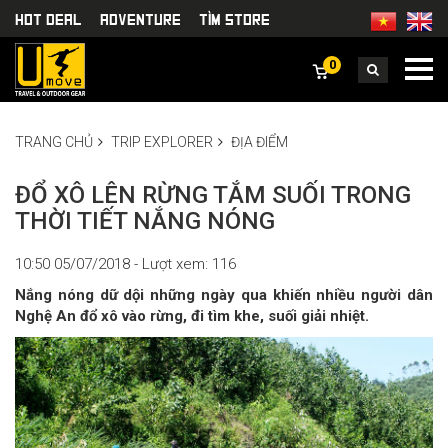
HOT DEAL
Adventure
TÌm Store
0
TRANG CHỦ
TRIP EXPLORER
ĐỊA ĐIỂM
ĐỔ XÔ LÊN RỪNG TẮM SUỐI TRONG
THỜI TIẾT NẮNG NÓNG
10:50 05/07/2018 - Lượt xem: 116
Nắng nóng dữ dội những ngày qua khiến nhiều người dân
Nghệ An đổ xô vào rừng, đi tìm khe, suối giải nhiệt.