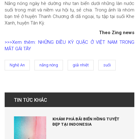
Nắng nóng ngày hè dường như tan biến dưới những làn nước
suối trong mát và niềm vui hội tụ, sẻ chia. Trong ảnh là nhóm
bạn trẻ ở huyện Thanh Chương đi dã ngoại, tụ tập tại suối Khe
Xanh, huyện Tân Kỳ.
Theo Zing news
>>>Xem thêm: NHỮNG ĐIỀU KỲ QUẶC Ở VIỆT NAM TRONG
MẮT GÁI TÂY
Nghệ An
nắng nóng
giải nhiệt
suối
TIN TỨC KHÁC
KHÁM PHÁ BÃI BIỂN HỒNG TUYỆT
ĐẸP TẠI INDONESIA