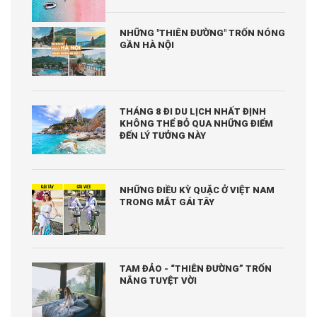
NHỮNG "THIÊN ĐƯỜNG" TRỐN NÓNG
GẦN HÀ NỘI
THÁNG 8 ĐI DU LỊCH NHẤT ĐỊNH
KHÔNG THỂ BỎ QUA NHỮNG ĐIỂM
ĐẾN LÝ TƯỞNG NÀY
NHỮNG ĐIỀU KỲ QUẶC Ở VIỆT NAM
TRONG MẮT GÁI TÂY
TAM ĐẢO - “THIÊN ĐƯỜNG” TRỐN
NẮNG TUYỆT VỜI