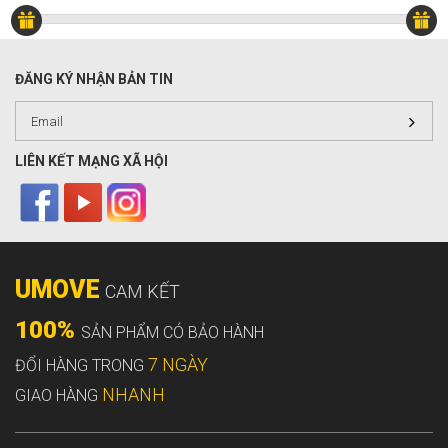
ĐĂNG KÝ NHẬN BẢN TIN
LIÊN KẾT MẠNG XÃ HỘI
UMOVE
CAM KẾT
100%
SẢN PHẨM CÓ BẢO HÀNH
7 NGÀY
ĐỔI HÀNG TRONG
NHANH
GIAO HÀNG