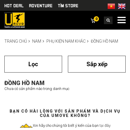
HOT DEAL
Adventure
TÌm Store
0
TRANG CHỦ
NAM
PHỤ KIỆN NAM KHÁC
ĐỒNG HỒ NAM
Lọc
Sắp xếp
ĐỒNG HỒ NAM
Chưa có sản phẩm nào trong danh mục
BẠN CÓ HÀI LÒNG VỚI SẢN PHẨM VÀ DỊCH VỤ
CỦA UMOVE KHÔNG?
Xin hãy cho chúng tôi biết ý kiến của bạn
tại đây