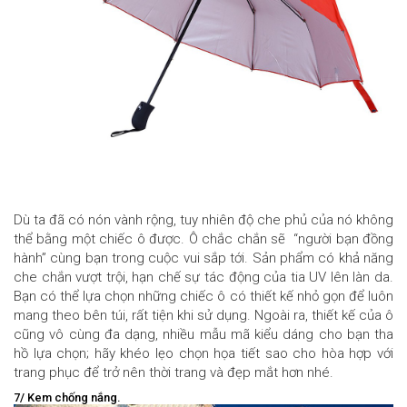
Dù ta đã có nón vành rộng, tuy nhiên độ che phủ của nó không
thể bằng một chiếc ô được. Ô chắc chắn sẽ “người bạn đồng
hành” cùng bạn trong cuộc vui sắp tới. Sản phẩm có khả năng
che chắn vượt trội, hạn chế sự tác động của tia UV lên làn da.
Bạn có thể lựa chọn những chiếc ô có thiết kế nhỏ gọn để luôn
mang theo bên túi, rất tiện khi sử dụng. Ngoài ra, thiết kế của ô
cũng vô cùng đa dạng, nhiều mẫu mã kiểu dáng cho bạn tha
hồ lựa chọn; hãy khéo lẹo chọn họa tiết sao cho hòa hợp với
trang phục để trở nên thời trang và đẹp mắt hơn nhé.
7/ Kem chống nắng.