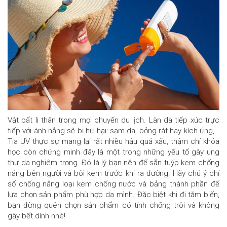
Vật bất li thân trong mọi chuyến du lịch. Làn da tiếp xúc trực
tiếp với ánh nắng sẽ bị hư hại: sạm da, bỏng rát hay kích ứng,…
Tia UV thực sự mang lại rất nhiều hậu quả xấu, thậm chí khóa
học còn chứng minh đây là một trong những yếu tố gây ung
thư da nghiêm trọng. Đó là lý bạn nên để sẵn tuýp kem chống
nắng bên người và bôi kem trước khi ra đường. Hãy chú ý chỉ
số chống nắng loại kem chống nước và bảng thành phần để
lựa chọn sản phẩm phù hợp da mình. Đặc biệt khi đi tắm biển,
bạn đừng quên chọn sản phẩm có tính chống trôi và không
gây bết dính nhé!