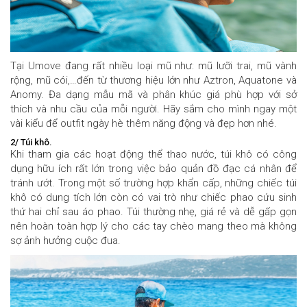
Tại Umove đang rất nhiều loại mũ như: mũ lưỡi trai, mũ vành
rộng, mũ cói,…đến từ thương hiệu lớn như Aztron, Aquatone và
Anomy. Đa dạng mẫu mã và phân khúc giá phù hợp với sở
thích và nhu cầu của mỗi người. Hãy sắm cho mình ngay một
vài kiểu để outfit ngày hè thêm năng động và đẹp hơn nhé.
2/ Túi khô.
Khi tham gia các hoạt động thể thao nước, túi khô có công
dụng hữu ích rất lớn trong việc bảo quản đồ đạc cá nhân để
tránh ướt. Trong một số trường hợp khẩn cấp, những chiếc túi
khô có dung tích lớn còn có vai trò như chiếc phao cứu sinh
thứ hai chỉ sau áo phao. Túi thường nhẹ, giá rẻ và dễ gấp gọn
nên hoàn toàn hợp lý cho các tay chèo mang theo mà không
sợ ảnh hưởng cuộc đua.