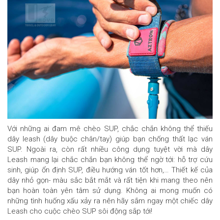
Với những ai đam mê chèo SUP, chắc chắn không thể thiếu
dây leash (dây buộc chân/tay) giúp bạn chống thất lạc ván
SUP. Ngoài ra, còn rất nhiều công dụng tuyệt vời mà dây
Leash mang lại chắc chắn bạn không thể ngờ tới: hỗ trợ cứu
sinh, giúp ổn định SUP, điều hướng ván tốt hơn,… Thiết kế của
dây nhỏ gọn- màu sắc bắt mắt và rất tiện khi mang theo nên
bạn hoàn toàn yên tâm sử dụng. Không ai mong muốn có
những tình huống xấu xảy ra nên hãy sắm ngay một chiếc dây
Leash cho cuộc chèo SUP sôi động sắp tới!