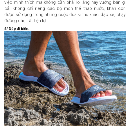
việc mình thích mà không cần phải lo lắng hay vướng bận gì
cả. Không chỉ riêng các bộ môn thể thao nước, khăn còn
được sử dụng trong những cuộc đua kì thú khác: đạp xe, chạy
đường dài,…rất tiện lợi.
5/ Dép đi biển.