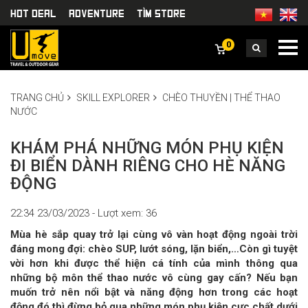
HOT DEAL
Adventure
TÌm Store
0
TRANG CHỦ
SKILL EXPLORER
CHÈO THUYỀN | THỂ THAO
NƯỚC
KHÁM PHÁ NHỮNG MÓN PHỤ KIỆN
ĐI BIỂN DÀNH RIÊNG CHO HÈ NĂNG
ĐỘNG
22:34 23/03/2023 - Lượt xem: 36
Mùa hè sắp quay trở lại cùng vô vàn hoạt động ngoài trời
đáng mong đợi: chèo SUP, lướt sóng, lặn biển,…Còn gì tuyệt
vời hơn khi được thể hiện cá tính của mình thông qua
những bộ môn thể thao nước vô cùng gay cấn? Nếu bạn
muốn trở nên nổi bật và năng động hơn trong các hoạt
động đó thì đừng bỏ qua những món phụ kiện cực chất dưới