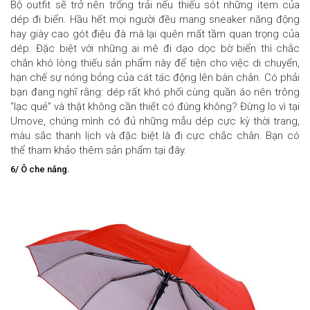
Bộ outfit sẽ trở nên trống trải nếu thiếu sót những item của
dép đi biển. Hầu hết mọi người đều mang sneaker năng động
hay giày cao gót điệu đà mà lại quên mất tầm quan trọng của
dép. Đặc biệt với những ai mê đi dạo dọc bờ biển thì chắc
chắn khó lòng thiếu sản phẩm này để tiện cho việc di chuyển,
hạn chế sự nóng bỏng của cát tác động lên bàn chân. Có phải
bạn đang nghĩ rằng: dép rất khó phối cùng quần áo nên trông
“lạc quẻ” và thật không cần thiết có đúng không? Đừng lo vì tại
Umove, chúng mình có đủ những mẫu dép cực kỳ thời trang,
màu sắc thanh lịch và đặc biệt là đi cực chắc chân. Bạn có
thể tham khảo thêm sản phẩm tại đây.
6/ Ô che nắng.