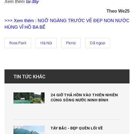
Xem thêm
tại đây
Theo We25
>>> Xem thêm : NGỠ NGÀNG TRƯỚC VẺ ĐẸP NON NƯỚC
HÙNG VĨ HỒ BA BỂ
Rose Park
Hà Nội
Picnic
Dã ngoại
TIN TỨC KHÁC
24 GIỜ THẢ HỒN VÀO THIÊN NHIÊN
CÙNG SÔNG NƯỚC NINH BÌNH
TÂY BẮC - ĐẸP QUÊN LỐI VỀ