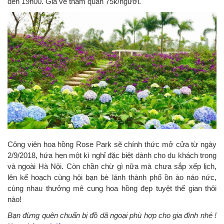
đến 19h00. Giá vé tham quan 75k/người.
Công viên hoa hồng Rose Park sẽ chính thức mở cửa từ ngày
2/9/2018, hứa hẹn một kì nghỉ đặc biệt dành cho du khách trong
và ngoài Hà Nội. Còn chần chừ gì nữa mà chưa sắp xếp lịch,
lên kế hoạch cùng hội bạn bè lánh thành phố ồn ào náo nức,
cùng nhau thưởng mê cung hoa hồng đẹp tuyệt thế gian thôi
nào!
Bạn đừng quên chuẩn bị đồ dã ngoại phù hợp cho gia đình nhé !