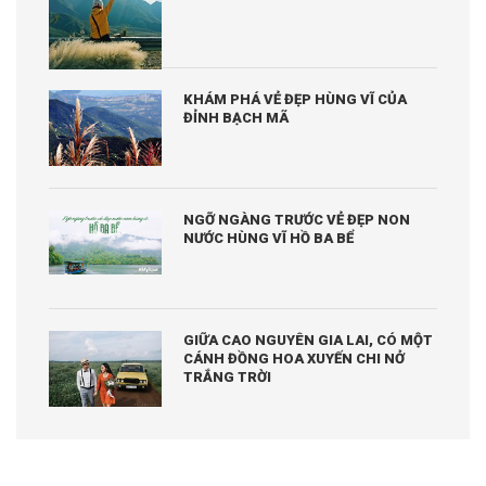
KHÁM PHÁ VẺ ĐẸP HÙNG VĨ CỦA
ĐỈNH BẠCH MÃ
NGỠ NGÀNG TRƯỚC VẺ ĐẸP NON
NƯỚC HÙNG VĨ HỒ BA BỂ
GIỮA CAO NGUYÊN GIA LAI, CÓ MỘT
CÁNH ĐỒNG HOA XUYẾN CHI NỞ
TRẮNG TRỜI