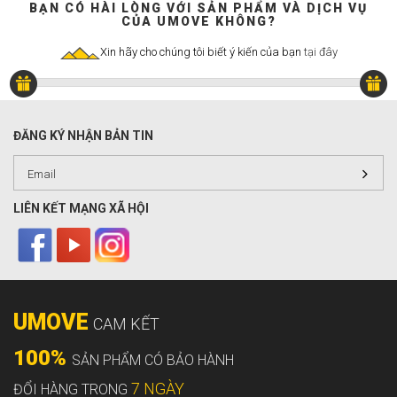
BẠN CÓ HÀI LÒNG VỚI SẢN PHẨM VÀ DỊCH VỤ
CỦA UMOVE KHÔNG?
Xin hãy cho chúng tôi biết ý kiến của bạn
tại đây
ĐĂNG KÝ NHẬN BẢN TIN
LIÊN KẾT MẠNG XÃ HỘI
UMOVE
CAM KẾT
100%
SẢN PHẨM CÓ BẢO HÀNH
7 NGÀY
ĐỔI HÀNG TRONG