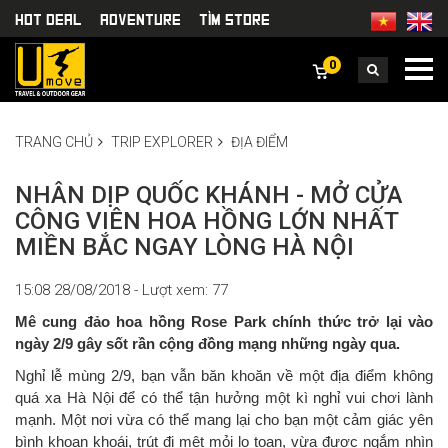
HOT DEAL
Adventure
TÌm Store
0
TRANG CHỦ
TRIP EXPLORER
ĐỊA ĐIỂM
NHÂN DỊP QUỐC KHÁNH - MỞ CỬA
CÔNG VIÊN HOA HỒNG LỚN NHẤT
MIỀN BẮC NGAY LÒNG HÀ NỘI
15:08 28/08/2018 - Lượt xem: 77
Mê cung đảo hoa hồng Rose Park chính thức trở lại vào
ngày 2/9 gây sốt rần cộng đồng mạng những ngày qua.
Nghỉ lễ mùng 2/9, bạn vẫn băn khoăn về một địa điểm không
quá xa Hà Nội để có thể tận hưởng một kì nghỉ vui chơi lành
mạnh. Một nơi vừa có thể mang lại cho bạn một cảm giác yên
bình khoan khoái, trút đi mệt mỏi lo toan, vừa được ngắm nhìn