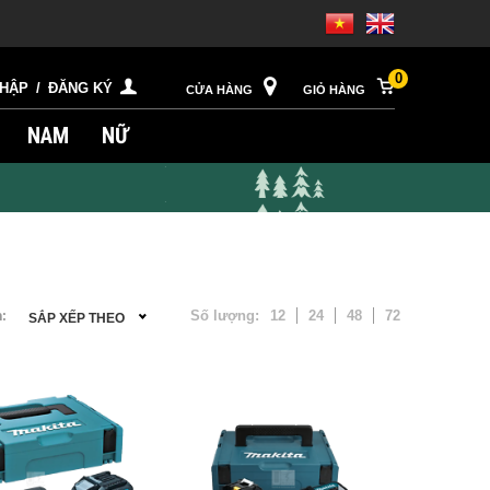
0
NHẬP
/
ĐĂNG KÝ
CỬA HÀNG
GIỎ HÀNG
NAM
NỮ
Số lượng:
12
24
48
72
:
SẮP XẾP THEO