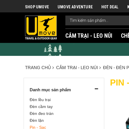
SHOP UMOVE
UMOVE ADVENTURE
HOT DEAL
CẮM TRẠI - LEO NÚI
CH
TRANG CHỦ
CẮM TRẠI - LEO NÚI
ĐÈN - ĐÈN P
PIN 
Danh mục sản phẩm
Đèn lều trại
Đèn cầm tay
Đèn đeo trán
Đèn lặn
Pin - Sạc