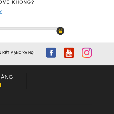
MOVE KHÔNG?
Y
N KẾT MẠNG XÃ HỘI
HÀNG
H