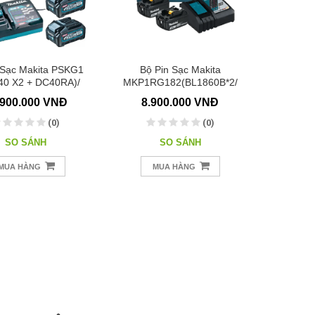
 Sạc Makita PSKG1
Bộ Pin Sạc Makita
40 X2 + DC40RA)/
MKP1RG182(BL1860B*2/
191J97-1
DC18RC) / 198116-4
.900.000 VNĐ
8.900.000 VNĐ
(0)
(0)
SO SÁNH
SO SÁNH
MUA HÀNG
MUA HÀNG