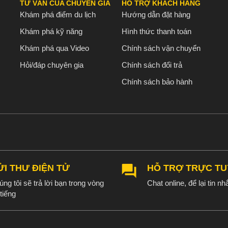
TƯ VẤN CỦA CHUYÊN GIA
HỖ TRỢ KHÁCH HÀNG
Khám phá điểm du lịch
Hướng dẫn đặt hàng
Khám phá kỹ năng
Hình thức thanh toán
Khám phá qua Video
Chính sách vận chuyển
Hỏi/đáp chuyên gia
Chính sách đổi trả
Chính sách bảo hành
ỬI THƯ ĐIỆN TỬ
HỖ TRỢ TRỰC T
ng tôi sẽ trả lời bạn trong vòng
Chat online, để lại tin nhắ
tiếng