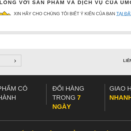
 LÒNG VỚI SẢN PHẨM VÀ DỊCH VỤ CỦA U
XIN HÃY CHO CHÚNG TÔI BIẾT Ý KIẾN CỦA BẠN
TẠI ĐÂ
LIÊ
PHẨM CÓ
ĐỔI HÀNG
GIAO 
HÀNH
TRONG
7
NHAN
NGÀY