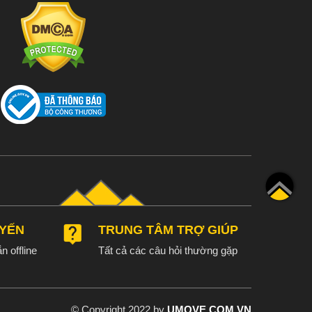
UYẾN
TRUNG TÂM TRỢ GIÚP
n offline
Tất cả các câu hỏi thường gặp
© Copyright 2022 by
UMOVE.COM.VN