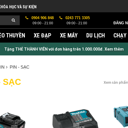
KHÓA HỌC VÀ SỰ KIỆN
0904 906 848
0243 771 3305
ĐĂNG 
09:00 - 21:00
09:00 - 21:00
ÈO THUYỀN
XE ĐẠP
XE MÁY
DU LỊCH
CHẠY
Tặng THẺ THÀNH VIÊN với đơn hàng trên 1.000.000đ.
Xem thêm
IN
PIN - SẠC
- SẠC
Xem sản phẩm