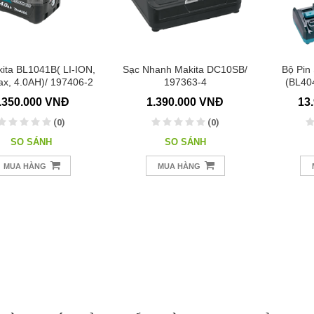
ita BL1041B( LI-ION,
Sạc Nhanh Makita DC10SB/
Bộ Pin
x, 4.0AH)/ 197406-2
197363-4
(BL40
.350.000 VNĐ
1.390.000 VNĐ
13
(0)
(0)
SO SÁNH
SO SÁNH
MUA HÀNG
MUA HÀNG