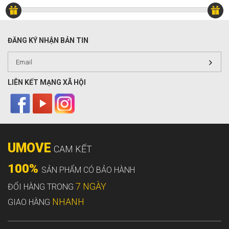
ĐĂNG KÝ NHẬN BẢN TIN
LIÊN KẾT MẠNG XÃ HỘI
UMOVE
CAM KẾT
100%
SẢN PHẨM CÓ BẢO HÀNH
7 NGÀY
ĐỔI HÀNG TRONG
NHANH
GIAO HÀNG