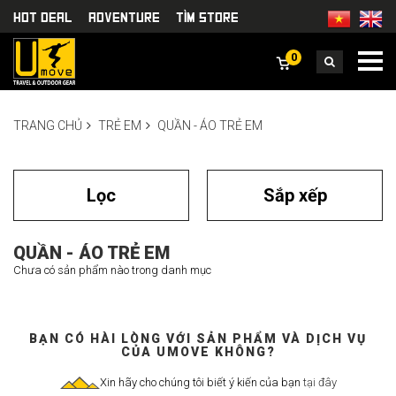
HOT DEAL
Adventure
TÌm Store
0
TRANG CHỦ
TRẺ EM
QUẦN - ÁO TRẺ EM
Lọc
Sắp xếp
QUẦN - ÁO TRẺ EM
Chưa có sản phẩm nào trong danh mục
BẠN CÓ HÀI LÒNG VỚI SẢN PHẨM VÀ DỊCH VỤ
CỦA UMOVE KHÔNG?
Xin hãy cho chúng tôi biết ý kiến của bạn
tại đây