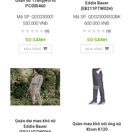
Quần nữ TrangWorld
Eddie Bauer
PC005460
(EB211PTW02H)
Mã SP: QD0230001
Mã SP: QD023009332BK
550.000 VNĐ
600.000 VNĐ
(0)
(0)
SO SÁNH
SO SÁNH
MUA HÀNG
MUA HÀNG
Quần dài mau khô nữ
Quần mau khô nối ống nữ
Eddie Bauer
Ktom K130