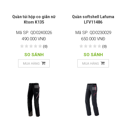
Quần túi hộp co giãn nữ
Quần softshell Lafuma
Ktom K135
LFV11486
Mã SP: QD0240026
Mã SP: QD0230029
490.000 VNĐ
650.000 VNĐ
(0)
(0)
SO SÁNH
SO SÁNH
MUA HÀNG
MUA HÀNG