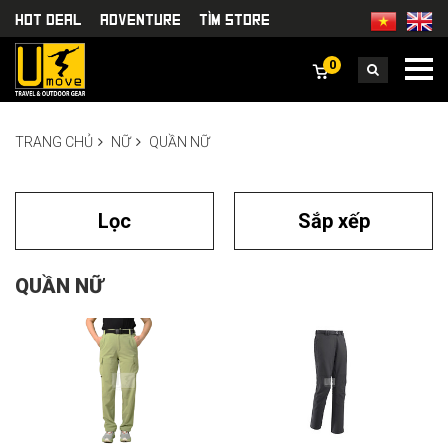
HOT DEAL
Adventure
TÌm Store
0
TRANG CHỦ
NỮ
QUẦN NỮ
Lọc
Sắp xếp
QUẦN NỮ