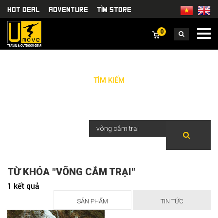
HOT DEAL
Adventure
TÌm Store
0
TÌM KIẾM
TỪ KHÓA "VÕNG CẮM TRẠI"
1 kết quả
SẢN PHẨM
TIN TỨC