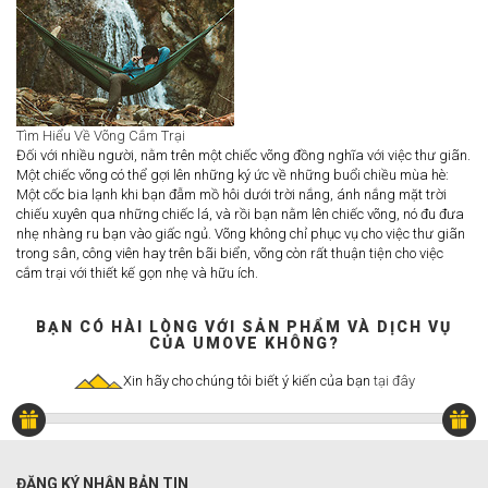
Tìm Hiểu Về Võng Cắm Trại
Đối với nhiều người, nằm trên một chiếc võng đồng nghĩa với việc thư giãn.
Một chiếc võng có thể gợi lên những ký ức về những buổi chiều mùa hè:
Một cốc bia lạnh khi bạn đẫm mồ hôi dưới trời nắng, ánh nắng mặt trời
chiếu xuyên qua những chiếc lá, và rồi bạn nằm lên chiếc võng, nó đu đưa
nhẹ nhàng ru bạn vào giấc ngủ. Võng không chỉ phục vụ cho việc thư giãn
trong sân, công viên hay trên bãi biển, võng còn rất thuận tiện cho việc
cắm trại với thiết kế gọn nhẹ và hữu ích.
BẠN CÓ HÀI LÒNG VỚI SẢN PHẨM VÀ DỊCH VỤ
CỦA UMOVE KHÔNG?
Xin hãy cho chúng tôi biết ý kiến của bạn
tại đây
ĐĂNG KÝ NHẬN BẢN TIN