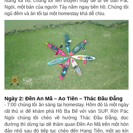
Năng và hồ, chúng tôi lên thuyền máy để đi về bản Pác
Ngòi, một bản của người Tày nằm ngay bên hồ. Chúng tôi
ngủ đêm và ăn tối tại một homestay khá dễ chịu.
Ngày 2: Đền An Mã – Ao Tiên – Thác Đầu Đẳng
- 7:00 chúng tôi ăn sáng tại homestay. Hôm đó là một ngày
rất thú vị để khám phá Hồ Ba Bể với ván SUP. Rời Pác
Ngòi chúng tôi chèo về hướng Thác Đầu Đẳng, dọc
đường thì dừng lại dể thăm quan Đền An Mã trên một hòn
đảo nhỏ sau đó tiếp tục chèo đến Hang Tiên, một ao kín