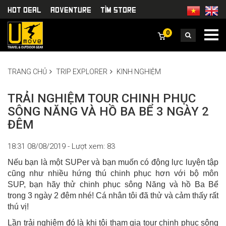
HOT DEAL
Adventure
TÌm Store
0
TRANG CHỦ
TRIP EXPLORER
KINH NGHIỆM
TRẢI NGHIỆM TOUR CHINH PHỤC
SÔNG NĂNG VÀ HỒ BA BỂ 3 NGÀY 2
ĐÊM
18:31 08/08/2019 - Lượt xem: 83
Nếu bạn là một SUPer và bạn muốn có động lực luyện tập
cũng như nhiều hứng thú chinh phục hơn với bộ môn
SUP, bạn hãy thử chinh phục sông Năng và hồ Ba Bể
trong 3 ngày 2 đêm nhé! Cá nhân tôi đã thử và cảm thấy rất
thú vị!
Lần trải nghiệm đó là khi tôi tham gia tour chinh phục sông