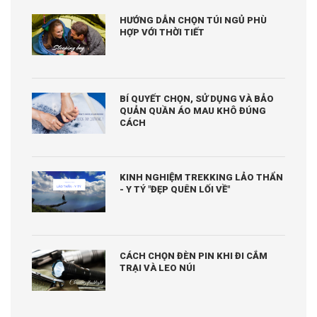
HƯỚNG DẪN CHỌN TÚI NGỦ PHÙ
HỢP VỚI THỜI TIẾT
BÍ QUYẾT CHỌN, SỬ DỤNG VÀ BẢO
QUẢN QUẦN ÁO MAU KHÔ ĐÚNG
CÁCH
KINH NGHIỆM TREKKING LẢO THẨN
- Y TÝ "ĐẸP QUÊN LỐI VỀ"
CÁCH CHỌN ĐÈN PIN KHI ĐI CẮM
TRẠI VÀ LEO NÚI