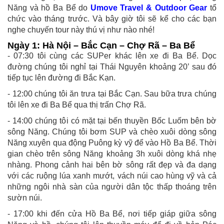
Năng và hồ Ba Bể do
Umove Travel & Outdoor Gear
tổ
chức vào tháng trước. Và bây giờ tôi sẽ kể cho các bạn
nghe chuyến tour này thú vị như nào nhé!
Ngày 1: Hà Nội – Bắc Cạn – Chợ Rã – Ba Bể
- 07:30 tôi cùng các SUPer khác lên xe đi Ba Bể. Dọc
đường chúng tôi nghỉ tại Thái Nguyên khoảng 20’ sau đó
tiếp tục lên đường đi Bắc Kạn.
- 12:00 chúng tôi ăn trưa tại Bắc Cạn. Sau bữa trưa chúng
tôi lên xe đi Ba Bể qua thị trấn Chợ Rã.
- 14:00 chúng tôi có mặt tại bến thuyền Bốc Luốm bên bờ
sông Năng. Chúng tôi bơm SUP và chèo xuôi dòng sông
Năng xuyên qua động Puông kỳ vỹ để vào Hồ Ba Bể. Thời
gian chèo trên sông Năng khoảng 3h xuôi dòng khá nhẹ
nhàng. Phong cảnh hai bên bờ sông rất đẹp và đa dạng
với các ruộng lúa xanh mướt, vách núi cao hùng vỹ và cả
những ngôi nhà sàn của người dân tộc thấp thoáng trên
sườn núi.
- 17:00 khi đến cửa Hồ Ba Bể, nơi tiếp giáp giữa sông