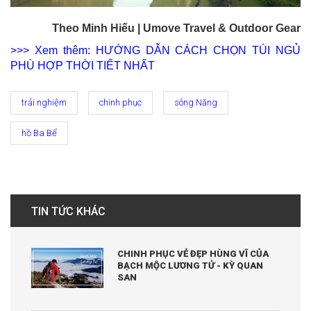
Theo Minh Hiếu | Umove Travel & Outdoor Gear
>>> Xem thêm: HƯỚNG DẪN CÁCH CHỌN TÚI NGỦ
PHÙ HỢP THỜI TIẾT NHẤT
trải nghiệm
chinh phục
sông Năng
hồ Ba Bể
TIN TỨC KHÁC
CHINH PHỤC VẺ ĐẸP HÙNG VĨ CỦA
BẠCH MỘC LƯƠNG TỬ - KỲ QUAN
SAN