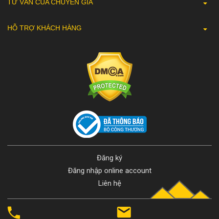
TƯ VẤN CỦA CHUYÊN GIA
HỖ TRỢ KHÁCH HÀNG
Ắt hẳn ai cũng thích đi picnic, vậy làm thế nào để thêm phần thú vị cho chuyến đi?
Buổi dã ngoại của bạn lơ lửng giữa không khí, vậy làm thế nào đề tạo ta buổi picnic
hammock trọn vẹn?
Hãy chuẩn bị một chiếc lều đủ lớn cho cả nhóm, đóng gói trái cây và sandwich vào
một chiếc giỏ, nhớ mang theo đèn trang trí và cuối cùng chọn một nơi thoáng mát
chắc chắn bạn sẽ có một ngày vui vẻ.
Đăng ký
Võng nhóm
Đăng nhập online account
Liên hệ