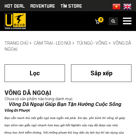
HOT DEAL
Adventure
TÌm Store
0
TRANG CHỦ
CẮM TRẠI - LEO NÚI
TÚI NGỦ - VÕNG
VÕNG DÃ
NGOẠI
Lọc
Sắp xếp
VÕNG DÃ NGOẠI
Chưa có sản phẩm nào trong danh mục
Võng Dã Ngoại Giúp Bạn Tận Hưởng Cuộc Sống
Võng Đi Phượt
Bạn cần tranh thủ một giấc ngủ trưa ngắn mà phải êm dịu, yên bình thì võng sẽ giúp
bạn chìm vào giấc ngủ nhanh hơn bao giờ hết.Nghiên cứu này đã được các nhà
khoa học Anh kiểm chứng. Với những phượt thủ hay dân du lịch bụi thì tác dụng của