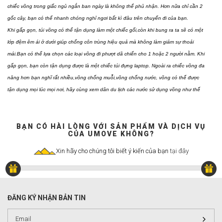
chiếc võng trong giấc ngủ ngắn ban ngày là không thể phủ nhận. Hơn nữa chỉ cần 2
gốc cây, bạn có thể nhanh chóng nghỉ ngơi bất kì đâu trên chuyến đi của bạn.
Khi gấp gọn, túi võng có thể tận dụng làm một chiếc gối,còn khi bung ra ta sẽ có một
lớp đệm êm ái ở dưới giúp chống côn trùng hiệu quả mà không làm giảm sự thoải
mái.Bạn có thể lựa chọn các loại võng đi phượt dã chiến cho 1 hoặc 2 người nằm. Khi
gấp gọn, bạn còn tận dụng được là một chiếc túi đựng laptop.
Ngoài ra chiếc võng đa
năng hơn bạn nghĩ rất nhiều,võng chống muỗi,võng chống nước, võng có thể được
tận dụng mọi lúc mọi nơi, hãy cùng xem dân du lịch các nước sử dụng võng như thế
nào nhé!
BẠN CÓ HÀI LÒNG VỚI SẢN PHẨM VÀ DỊCH VỤ
CỦA UMOVE KHÔNG?
Xin hãy cho chúng tôi biết ý kiến của bạn
tại đây
ĐĂNG KÝ NHẬN BẢN TIN