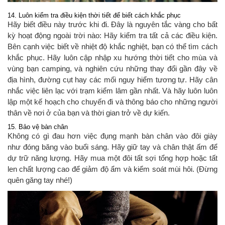
14. Luôn kiểm tra điều kiện thời tiết để biết cách khắc phục
Hãy biết điều này trước khi đi. Đây là nguyên tắc vàng cho bất
kỳ hoạt động ngoài trời nào: Hãy kiểm tra tất cả các điều kiện.
Bên cạnh việc biết về nhiệt độ khắc nghiệt, bạn có thể tìm cách
khắc phục. Hãy luôn cập nhập xu hướng thời tiết cho mùa và
vùng bạn camping, và nghiên cứu những thay đổi gần đây về
địa hình, đường cụt hay các mối nguy hiểm tương tự. Hãy cân
nhắc việc liên lạc với trạm kiểm lâm gần nhất. Và hãy luôn luôn
lập một kế hoạch cho chuyến đi và thông báo cho những người
thân về nơi ở của bạn và thời gian trở về dự kiến.
15. Bảo vệ bàn chân
Không có gì đau hơn việc đụng mạnh bàn chân vào đôi giày
như đóng băng vào buổi sáng. Hãy giữ tay và chân thật ấm để
dự trữ năng lượng. Hãy mua một đôi tất sợi tổng hợp hoặc tất
len chất lượng cao để giảm độ ẩm và kiểm soát mùi hôi. (Đừng
quên găng tay nhé!)