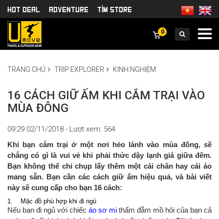
HOT DEAL
Adventure
TÌm Store
0
TRANG CHỦ
TRIP EXPLORER
KINH NGHIỆM
16 CÁCH GIỮ ẤM KHI CẮM TRẠI VÀO
MÙA ĐÔNG
09:29 02/11/2018 - Lượt xem: 564
Khi bạn cắm trại ở một nơi hẻo lánh vào mùa đông, sẽ
chẳng có gì là vui vẻ khi phải thức dậy lạnh giá giữa đêm.
Bạn không thể chỉ chụp lấy thêm một cái chăn hay cái áo
mang sẵn. Bạn cần các cách giữ ấm hiệu quả, và bài viết
này sẽ cung cấp cho bạn 16 cách:
1. Mặc đồ phù hợp khi đi ngủ
Nếu bạn đi ngủ với chiếc
áo sơ mi
thấm đẫm mồ hôi của bạn cả