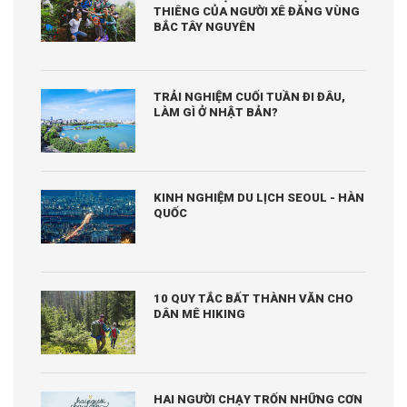
THIÊNG CỦA NGƯỜI XÊ ĐĂNG VÙNG
BẮC TÂY NGUYÊN
TRẢI NGHIỆM CUỐI TUẦN ĐI ĐÂU,
LÀM GÌ Ở NHẬT BẢN?
KINH NGHIỆM DU LỊCH SEOUL - HÀN
QUỐC
10 QUY TẮC BẤT THÀNH VĂN CHO
DÂN MÊ HIKING
HAI NGƯỜI CHẠY TRỐN NHỮNG CƠN