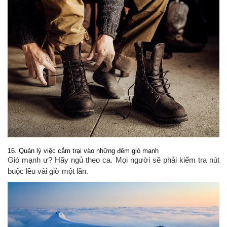
16. Quản lý việc cắm trại vào những đêm gió mạnh
Gió mạnh ư? Hãy ngủ theo ca. Mọi người sẽ phải kiểm tra nút
buộc lều vài giờ một lần.