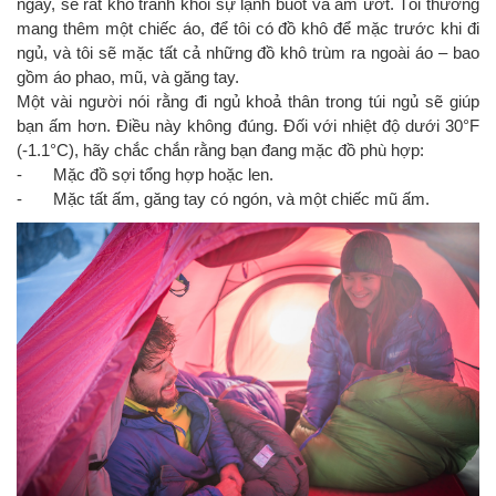
ngày, sẽ rất khó tránh khỏi sự lạnh buốt và ẩm ướt. Tôi thường
mang thêm một chiếc áo, để tôi có đồ khô để mặc trước khi đi
ngủ, và tôi sẽ mặc tất cả những đồ khô trùm ra ngoài áo – bao
gồm áo phao, mũ, và găng tay.
Một vài người nói rằng đi ngủ khoả thân trong túi ngủ sẽ giúp
bạn ấm hơn. Điều này không đúng. Đối với nhiệt độ dưới 30°F
(-1.1°C), hãy chắc chắn rằng bạn đang mặc đồ phù hợp:
- Mặc đồ sợi tổng hợp hoặc len.
- Mặc tất ấm, găng tay có ngón, và một chiếc mũ ấm.