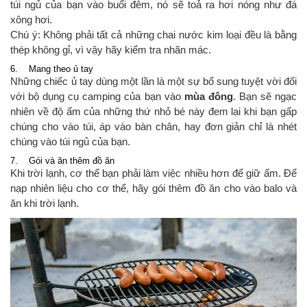
túi ngủ của bạn vào buổi đêm, nó sẽ toả ra hơi nóng như đá
xông hơi.
Chú ý: Không phải tất cả những chai nước kim loại đều là bằng
thép không gỉ, vì vậy hãy kiểm tra nhãn mác.
6. Mang theo ủ tay
Những chiếc ủ tay dùng một lần là một sự bổ sung tuyệt vời đối
với bộ dụng cụ camping của bạn vào
mùa đông
. Bạn sẽ ngạc
nhiên về độ ấm của những thứ nhỏ bé này đem lại khi bạn gấp
chúng cho vào túi, áp vào bàn chân, hay đơn giản chỉ là nhét
chúng vào túi ngủ của bạn.
7. Gói và ăn thêm đồ ăn
Khi trời lạnh, cơ thể bạn phải làm việc nhiều hơn để giữ ấm. Để
nạp nhiên liệu cho cơ thể, hãy gói thêm đồ ăn cho vào balo và
ăn khi trời lạnh.