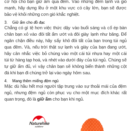
cơ hội cho bạn giữ ấm qua đêm. Vào những đêm lạnh và gió
mạnh, hãy dựng lều ở một khu vực có cây lớn, bạn sẽ được
bảo vệ khỏi những cơn gió khắc nghiệt.
3. Giữ ấm cho đồ đạc
Chẳng có gì tệ hơn việc thức dậy vào buổi sáng và cố ép bàn
chân bạn xỏ vào đôi tất ẩm ướt và đôi giày lạnh như băng. Để
ngăn chặn điều này, hãy sấy khô đôi tất của bạn trong túi ngủ
qua đêm. Và, nếu trời thật sự lạnh và giày của bạn đang ướt,
hãy cân nhắc việc bỏ chúng vào một cái túi nhựa hay một cái
túi từ hàng tạp hoá, và nhét vào dưới đáy của túi ngủ. Chúng sẽ
tự giữ ấm đủ, vì vậy chân bạn sẽ không biến thành những cột
đá khi bạn đi chúng trở lại vào ngày hôm sau.
4. Mang thêm miếng đệm ngủ
Mặc dù hầu hết mọi người tập trung vào sự thoải mái của đệm
ngủ, nhưng đệm ngủ còn phục vụ cho một mục đích khác rất
quan trọng, đó là
giữ ấm
cho bạn khi ngủ.