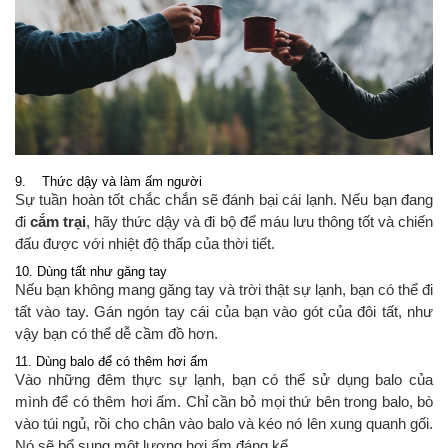
9. Thức dậy và làm ấm người
Sự tuần hoàn tốt chắc chắn sẽ đánh bại cái lạnh. Nếu bạn đang
đi
cắm trại
, hãy thức dậy và đi bộ để máu lưu thông tốt và chiến
đấu được với nhiệt độ thấp của thời tiết.
10. Dùng tất như găng tay
Nếu bạn không mang găng tay và trời thật sự lạnh, bạn có thể đi
tất vào tay. Gán ngón tay cái của bạn vào gót của đôi tất, như
vậy bạn có thể dễ cầm đồ hơn.
11. Dùng balo để có thêm hơi ấm
Vào những đêm thực sự lạnh, bạn có thể sử dụng balo của
mình để có thêm hơi ấm. Chỉ cần bỏ mọi thứ bên trong balo, bò
vào túi ngủ, rồi cho chân vào balo và kéo nó lên xung quanh gối.
Nó sẽ bổ sung một lượng hơi ấm đáng kể.