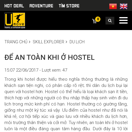
HOT DEAL
Adventure
TÌm Store
0
TRANG CHỦ
SKILL EXPLORER
DU LỊCH
ĐỂ AN TOÀN KHI Ở HOSTEL
15:07 22/06/2017 - Lượt xem: 47
Trong khi hotel được hiểu theo nghĩa thông thường là những
khách sạn tiện nghi, có phân cấp rõ rệt; thì dân du lịch bụi lại
quen với hostel hơn. Hostel có thể hiểu là loại khách sạn ít tiền,
thích hợp với những người có thu nhập thấp hay sinh viên đi du
lịch trong mức kinh phí có hạn. Hostel thường có giường tầng,
giống như một ký túc xá vậy. Ưu điểm của hostel như đã nói là
khá rẻ, cơ hội tiếp xúc và giao lưu với nhiều khách du lịch hơn,
môi trường thân thiện và cởi mở. Tuy nhiên, an toàn khi ở hostel
luôn là một điều đáng quan tâm hàng đầu. Dưới đây là 10 lời