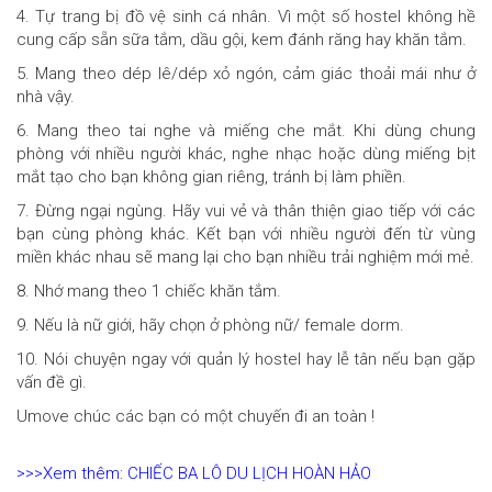
4. Tự trang bị đồ vệ sinh cá nhân. Vì một số hostel không hề
cung cấp sẵn sữa tắm, dầu gội, kem đánh răng hay khăn tắm.
5. Mang theo dép lê/dép xỏ ngón, cảm giác thoải mái như ở
nhà vậy.
6. Mang theo tai nghe và miếng che mắt. Khi dùng chung
phòng với nhiều người khác, nghe nhạc hoặc dùng miếng bịt
mắt tạo cho bạn không gian riêng, tránh bị làm phiền.
7. Đừng ngại ngùng. Hãy vui vẻ và thân thiện giao tiếp với các
bạn cùng phòng khác. Kết bạn với nhiều người đến từ vùng
miền khác nhau sẽ mang lại cho bạn nhiều trải nghiệm mới mẻ.
8. Nhớ mang theo 1 chiếc khăn tắm.
9. Nếu là nữ giới, hãy chọn ở phòng nữ/ female dorm.
10. Nói chuyện ngay với quản lý hostel hay lễ tân nếu bạn gặp
vấn đề gì.
Umove chúc các bạn có một chuyến đi an toàn !
>>>Xem thêm: CHIẾC BA LÔ DU LỊCH HOÀN HẢO