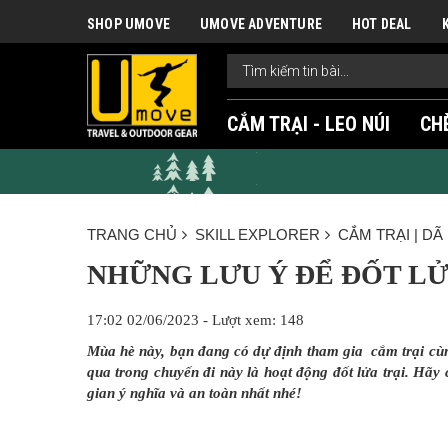
SHOP UMOVE
UMOVE ADVENTURE
HOT DEAL
CẮM TRẠI - LEO NÚI
CH
TRANG CHỦ
SKILL EXPLORER
CẮM TRẠI | DÃ
NHỮNG LƯU Ý ĐỂ ĐỐT LỬ
17:02 02/06/2023 - Lượt xem: 148
Mùa hè này, bạn đang có dự định tham gia cắm trại cù
qua trong chuyến đi này là hoạt động đốt lửa trại. H
gian ý nghĩa và an toàn nhất nhé!