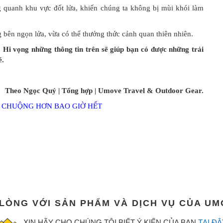
g quanh khu vực đốt lửa, khiến chúng ta không bị mùi khói làm
bên ngọn lửa, vừa có thể thưởng thức cảnh quan thiên nhiên.
Hi vọng những thông tin trên sẽ giúp bạn có được những trải
é.
Theo Ngọc Quý | Tổng hợp | Umove Travel & Outdoor Gear.
A CHUỘNG HƠN BAO GIỜ HẾT
 LÒNG VỚI SẢN PHẨM VÀ DỊCH VỤ CỦA U
XIN HÃY CHO CHÚNG TÔI BIẾT Ý KIẾN CỦA BẠN
TẠI ĐÂ