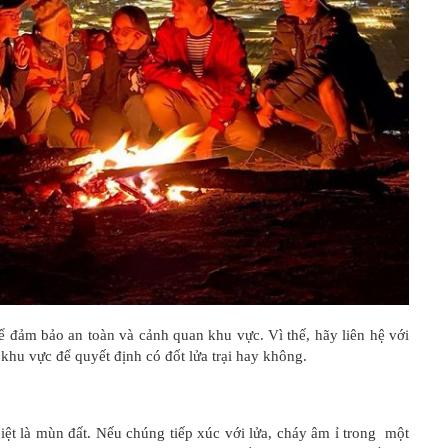
 đảm bảo an toàn và cảnh quan khu vực. Vì thế, hãy liên hệ với
khu vực để quyết định có đốt lửa trại hay không.
ệt là mùn đất. Nếu chúng tiếp xúc với lửa, cháy âm ỉ trong một