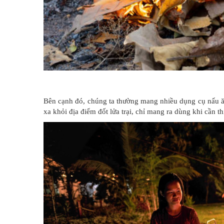
Bên cạnh đó, chúng ta thường mang nhiều dụng cụ nấu ă
xa khỏi địa điểm đốt lửa trại, chỉ mang ra dùng khi cần th