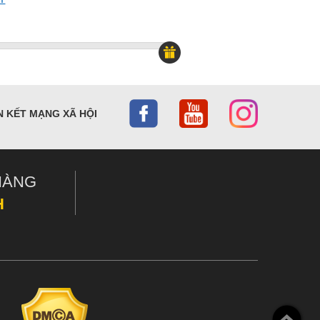
N KẾT MẠNG XÃ HỘI
HÀNG
H