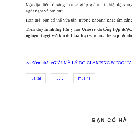
Một địa điểm thoáng mát sẽ giúp giảm tải nhiệt độ xun
ngột ngạt và ám mùi.
Hơn thế, bạn có thể vừa tận hưởng khoảnh khắc ấm cúng 
Trên đây là những lưu ý mà Umove đã tổng hợp được. 
nghiệm tuyệt vời khi đốt lửa trại vào mùa hè sắp tới nh
>>>Xem thêm:GIẢI MÃ LÝ DO GLAMPING ĐƯỢC Ư
lua tai
luu y
mua he
BẠN CÓ HÀI