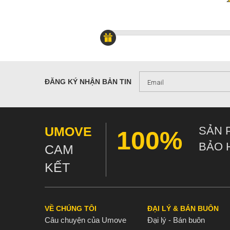
ĐĂNG KÝ NHẬN BẢN TIN
UMOVE
SẢN 
100%
BẢO 
CAM
KẾT
VỀ CHÚNG TÔI
ĐẠI LÝ & BÁN BUÔN
Câu chuyện của Umove
Đại lý - Bán buôn