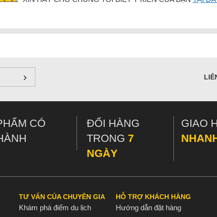
LIÊ
PHẨM CÓ
ĐỔI HÀNG
GIAO 
HÀNH
TRONG
7
NHAN
NGÀY
TƯ VẤN CỦA CHUYÊN GIA
HỖ TRỢ KHÁCH HÀNG
Khám phá điểm du lịch
Hướng dẫn đặt hàng