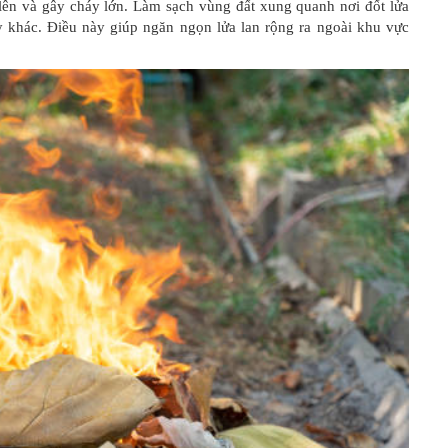
 lên và gây cháy lớn. Làm sạch vùng đất xung quanh nơi đốt lửa
háy khác. Điều này giúp ngăn ngọn lửa lan rộng ra ngoài khu vực