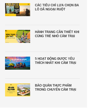
CÁC TIÊU CHÍ LỰA CHỌN BA
LÔ DÃ NGOẠI RUỘT
HÀNH TRANG CẦN THIẾT KHI
CÙNG TRẺ NHỎ CẮM TRẠI
5 HOẠT ĐỘNG ĐƯỢC YÊU
THÍCH NHẤT KHI CẮM TRẠI
BẢO QUẢN THỰC PHẨM
TRONG CHUYẾN CẮM TRẠI