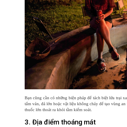
Bạn cũng cần có những biện pháp để tách biệt lửa trại x
tấm ván, đá lớn hoặc vật liệu không cháy để tạo vùng an
thuốc lớn thoát ra khỏi tầm kiểm soát.
3. Địa điểm thoáng mát