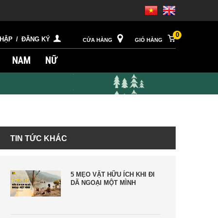
0
NHẬP
/
ĐĂNG KÝ
CỬA HÀNG
GIỎ HÀNG
NAM
NỮ
TIN TỨC KHÁC
5 MẸO VẶT HỮU ÍCH KHI ĐI
DÃ NGOẠI MỘT MÌNH