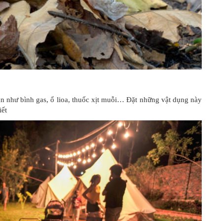
n như bình gas, ổ lioa, thuốc xịt muỗi… Đặt những vật dụng này
iết