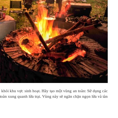
a khỏi khu vực sinh hoạt. Hãy tạo một vùng an toàn: Sử dụng các
 toàn xung quanh lửa trại. Vùng này sẽ ngăn chặn ngọn lửa và tàn