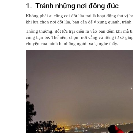
1. Tránh những nơi đông đúc
Không phải ai cũng coi đốt lửa trại là hoạt động thú vị 
khi lựa chọn nơi đốt lửa, bạn cần để ý xung quanh, tránh 
Thông thường, đốt lửa trại diễn ra vào ban đêm khi mà 
cùng bạn bè. Thế nên, chọn nơi vắng và riêng tư sẽ gi
chuyện của mình bị những người xa lạ nghe thấy.