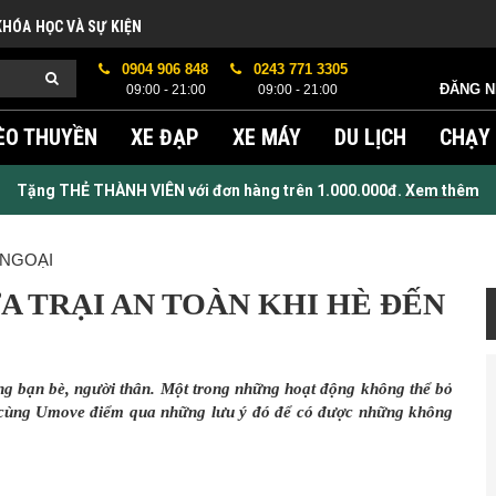
KHÓA HỌC VÀ SỰ KIỆN
0904 906 848
0243 771 3305
ĐĂNG 
09:00 - 21:00
09:00 - 21:00
ÈO THUYỀN
XE ĐẠP
XE MÁY
DU LỊCH
CHẠY
Tặng THẺ THÀNH VIÊN với đơn hàng trên 1.000.000đ.
Xem thêm
 NGOẠI
A TRẠI AN TOÀN KHI HÈ ĐẾN
ng bạn bè, người thân. Một trong những hoạt động không thể bỏ
ãy cùng Umove điểm qua những lưu ý đó để có được những không