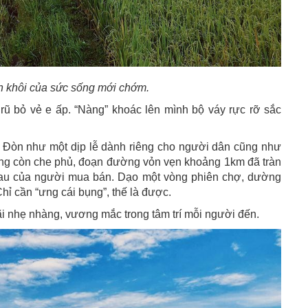
h khôi của sức sống mới chớm.
rũ bỏ vẻ e ấp. “Nàng” khoác lên mình bộ váy rực rỡ sắc
 Đòn như một dịp lễ dành riêng cho người dân cũng như
ơng còn che phủ, đoạn đường vỏn vẹn khoảng 1km đã tràn
 nhau của người mua bán. Dạo một vòng phiên chợ, dường
hỉ cần “ưng cái bụng”, thế là được.
i nhẹ nhàng, vương mắc trong tâm trí mỗi người đến.