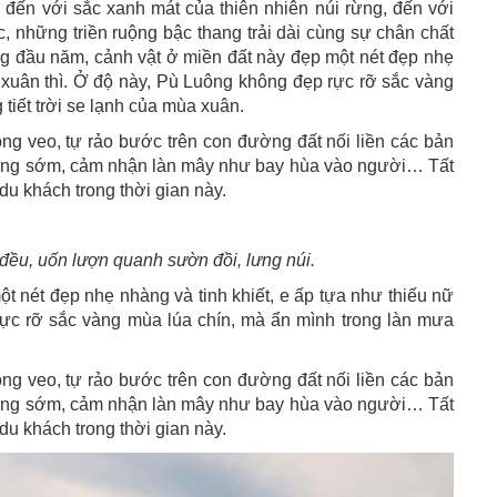
 đến với sắc xanh mát của thiên nhiên núi rừng, đến với
c, những triền ruộng bậc thang trải dài cùng sự chân chất
g đầu năm, cảnh vật ở miền đất này đẹp một nét đẹp nhẹ
ộ xuân thì. Ở độ này, Pù Luông không đẹp rực rỡ sắc vàng
tiết trời se lạnh của mùa xuân.
ng veo, tự rảo bước trên con đường đất nối liền các bản
ương sớm, cảm nhận làn mây như bay hùa vào người… Tất
u khách trong thời gian này.
đều, uốn lượn quanh sườn đồi, lưng núi.
t nét đẹp nhẹ nhàng và tinh khiết, e ấp tựa như thiếu nữ
rực rỡ sắc vàng mùa lúa chín, mà ẩn mình trong làn mưa
ng veo, tự rảo bước trên con đường đất nối liền các bản
ương sớm, cảm nhận làn mây như bay hùa vào người… Tất
u khách trong thời gian này.