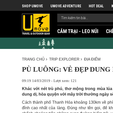
SHOP UMOVE
UMOVE ADVENTURE
HOT DEAL
CẮM TRẠI - LEO NÚI
CH
TRANG CHỦ
TRIP EXPLORER
ĐỊA ĐIỂM
PÙ LUÔNG: VẺ ĐẸP DUNG 
09:19 14/03/2019 - Lượt xem: 121
Khác với nét trù phú, thơ mộng trong mùa lúa
dung dị, hòa quyện với mây trời thường ngày s
Cách thành phố Thanh Hóa khoảng 130km về phía 
đỉnh cao nhất của làng. Đúng như tên gọi, để k