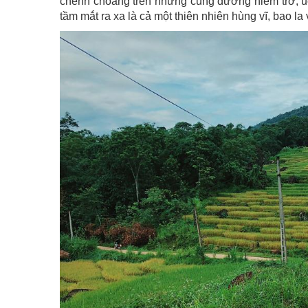
chếnh choáng trên những cung đường hiểm trở, 
tầm mắt ra xa là cả một thiên nhiên hùng vĩ, bao l