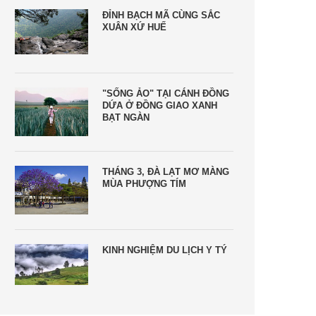
ĐỈNH BẠCH MÃ CÙNG SẮC
XUÂN XỨ HUẾ
"SỐNG ẢO" TẠI CÁNH ĐỒNG
DỨA Ở ĐỒNG GIAO XANH
BẠT NGÀN
THÁNG 3, ĐÀ LẠT MƠ MÀNG
MÙA PHƯỢNG TÍM
KINH NGHIỆM DU LỊCH Y TÝ